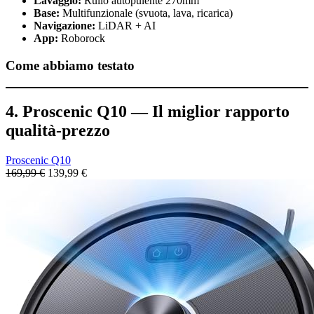
Lavaggio:
Rullo autopulente 270mm
Base:
Multifunzionale (svuota, lava, ricarica)
Navigazione:
LiDAR + AI
App:
Roborock
Come abbiamo testato
4. Proscenic Q10 — Il miglior rapporto
qualità-prezzo
Proscenic Q10
169,99 €
139,99 €