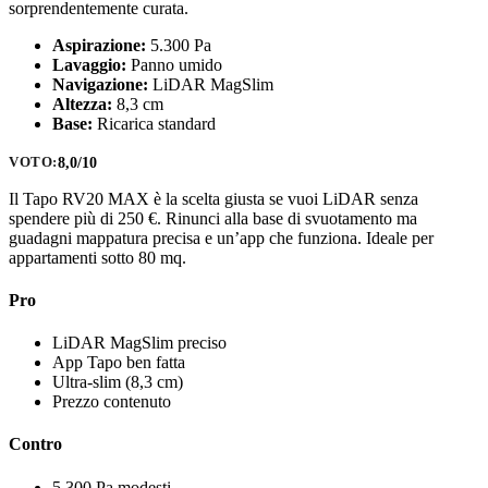
sorprendentemente curata.
Aspirazione:
5.300 Pa
Lavaggio:
Panno umido
Navigazione:
LiDAR MagSlim
Altezza:
8,3 cm
Base:
Ricarica standard
8,0/10
VOTO:
Il Tapo RV20 MAX è la scelta giusta se vuoi LiDAR senza
spendere più di 250 €. Rinunci alla base di svuotamento ma
guadagni mappatura precisa e un’app che funziona. Ideale per
appartamenti sotto 80 mq.
Pro
LiDAR MagSlim preciso
App Tapo ben fatta
Ultra-slim (8,3 cm)
Prezzo contenuto
Contro
5.300 Pa modesti