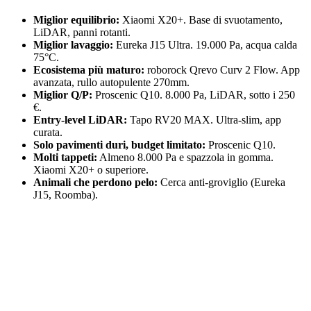
Miglior equilibrio:
Xiaomi X20+. Base di svuotamento,
LiDAR, panni rotanti.
Miglior lavaggio:
Eureka J15 Ultra. 19.000 Pa, acqua calda
75°C.
Ecosistema più maturo:
roborock Qrevo Curv 2 Flow. App
avanzata, rullo autopulente 270mm.
Miglior Q/P:
Proscenic Q10. 8.000 Pa, LiDAR, sotto i 250
€.
Entry-level LiDAR:
Tapo RV20 MAX. Ultra-slim, app
curata.
Solo pavimenti duri, budget limitato:
Proscenic Q10.
Molti tappeti:
Almeno 8.000 Pa e spazzola in gomma.
Xiaomi X20+ o superiore.
Animali che perdono pelo:
Cerca anti-groviglio (Eureka
J15, Roomba).