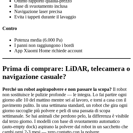
Ottimo rapporto qualità-prezzo
Base di svuotamento inclusa
Navigazione laser precisa
Evita i tappeti durante il lavaggio
Contro
Potenza media (6.000 Pa)
I panni non raggiungono i bordi
App Xiaomi Home richiede account
Prima di comprare: LiDAR, telecamera o
navigazione casuale?
Perché un robot aspirapolvere e non passare la scopa?
Il robot
non sostituisce le pulizie profonde — le integra. Lo fai partire ogni
giorno alle 10 del mattino mentre sei al lavoro, e torni a casa con il
pavimento pulito. In una settimana standard, un robot che gira ogni
giorno raccoglie più polvere e peli di una passata di scopa
settimanale. Se hai animali che perdono pelo, la differenza è visibile
dal terzo giorno. I modelli con base di svuotamento automatico
(auto-empty dock) aspirano la polvere dal robot in un sacchetto che
cambi ogni 2-3 mesi — zero contatto con la polvere.