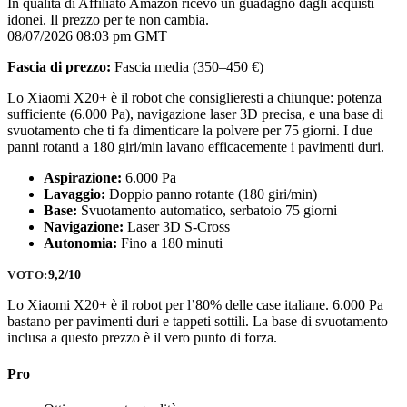
In qualità di Affiliato Amazon ricevo un guadagno dagli acquisti
idonei. Il prezzo per te non cambia.
08/07/2026 08:03 pm GMT
Fascia di prezzo:
Fascia media (350–450 €)
Lo Xiaomi X20+ è il robot che consiglieresti a chiunque: potenza
sufficiente (6.000 Pa), navigazione laser 3D precisa, e una base di
svuotamento che ti fa dimenticare la polvere per 75 giorni. I due
panni rotanti a 180 giri/min lavano efficacemente i pavimenti duri.
Aspirazione:
6.000 Pa
Lavaggio:
Doppio panno rotante (180 giri/min)
Base:
Svuotamento automatico, serbatoio 75 giorni
Navigazione:
Laser 3D S-Cross
Autonomia:
Fino a 180 minuti
9,2/10
VOTO:
Lo Xiaomi X20+ è il robot per l’80% delle case italiane. 6.000 Pa
bastano per pavimenti duri e tappeti sottili. La base di svuotamento
inclusa a questo prezzo è il vero punto di forza.
Pro