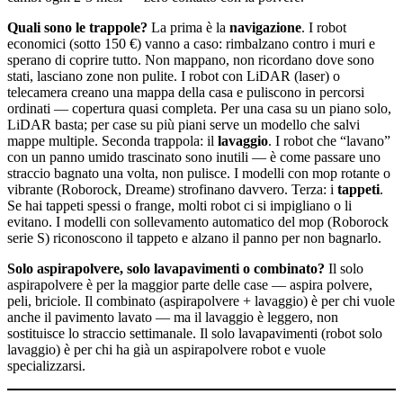
Quali sono le trappole?
La prima è la
navigazione
. I robot
economici (sotto 150 €) vanno a caso: rimbalzano contro i muri e
sperano di coprire tutto. Non mappano, non ricordano dove sono
stati, lasciano zone non pulite. I robot con LiDAR (laser) o
telecamera creano una mappa della casa e puliscono in percorsi
ordinati — copertura quasi completa. Per una casa su un piano solo,
LiDAR basta; per case su più piani serve un modello che salvi
mappe multiple. Seconda trappola: il
lavaggio
. I robot che “lavano”
con un panno umido trascinato sono inutili — è come passare uno
straccio bagnato una volta, non pulisce. I modelli con mop rotante o
vibrante (Roborock, Dreame) strofinano davvero. Terza: i
tappeti
.
Se hai tappeti spessi o frange, molti robot ci si impigliano o li
evitano. I modelli con sollevamento automatico del mop (Roborock
serie S) riconoscono il tappeto e alzano il panno per non bagnarlo.
Solo aspirapolvere, solo lavapavimenti o combinato?
Il solo
aspirapolvere è per la maggior parte delle case — aspira polvere,
peli, briciole. Il combinato (aspirapolvere + lavaggio) è per chi vuole
anche il pavimento lavato — ma il lavaggio è leggero, non
sostituisce lo straccio settimanale. Il solo lavapavimenti (robot solo
lavaggio) è per chi ha già un aspirapolvere robot e vuole
specializzarsi.