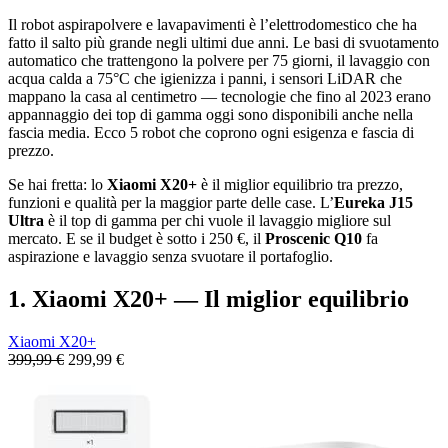
Il robot aspirapolvere e lavapavimenti è l’elettrodomestico che ha
fatto il salto più grande negli ultimi due anni. Le basi di svuotamento
automatico che trattengono la polvere per 75 giorni, il lavaggio con
acqua calda a 75°C che igienizza i panni, i sensori LiDAR che
mappano la casa al centimetro — tecnologie che fino al 2023 erano
appannaggio dei top di gamma oggi sono disponibili anche nella
fascia media. Ecco 5 robot che coprono ogni esigenza e fascia di
prezzo.
Se hai fretta: lo
Xiaomi X20+
è il miglior equilibrio tra prezzo,
funzioni e qualità per la maggior parte delle case. L’
Eureka J15
Ultra
è il top di gamma per chi vuole il lavaggio migliore sul
mercato. E se il budget è sotto i 250 €, il
Proscenic Q10
fa
aspirazione e lavaggio senza svuotare il portafoglio.
1. Xiaomi X20+ — Il miglior equilibrio
Xiaomi X20+
399,99 €
299,99 €