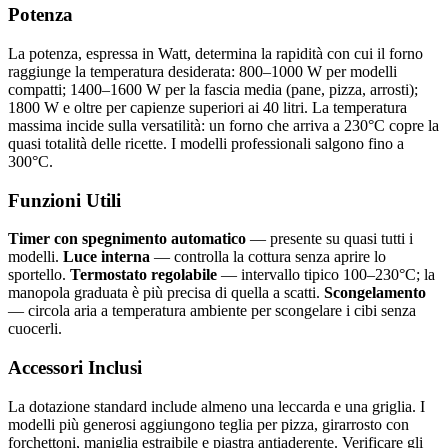
Potenza
La potenza, espressa in Watt, determina la rapidità con cui il forno
raggiunge la temperatura desiderata: 800–1000 W per modelli
compatti; 1400–1600 W per la fascia media (pane, pizza, arrosti);
1800 W e oltre per capienze superiori ai 40 litri. La temperatura
massima incide sulla versatilità: un forno che arriva a 230°C copre la
quasi totalità delle ricette. I modelli professionali salgono fino a
300°C.
Funzioni Utili
Timer con spegnimento automatico
— presente su quasi tutti i
modelli.
Luce interna
— controlla la cottura senza aprire lo
sportello.
Termostato regolabile
— intervallo tipico 100–230°C; la
manopola graduata è più precisa di quella a scatti.
Scongelamento
— circola aria a temperatura ambiente per scongelare i cibi senza
cuocerli.
Accessori Inclusi
La dotazione standard include almeno una leccarda e una griglia. I
modelli più generosi aggiungono teglia per pizza, girarrosto con
forchettoni, maniglia estraibile e piastra antiaderente. Verificare gli