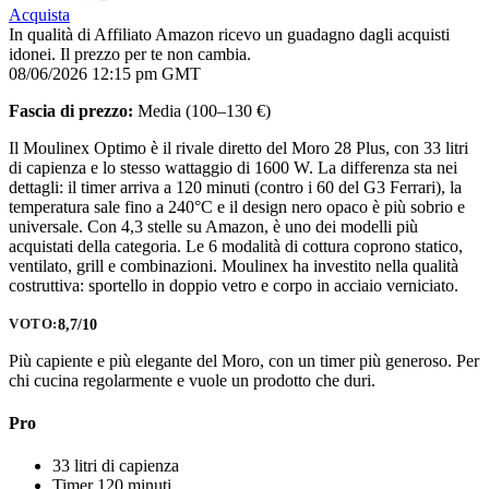
Acquista
In qualità di Affiliato Amazon ricevo un guadagno dagli acquisti
idonei. Il prezzo per te non cambia.
08/06/2026 12:15 pm GMT
Fascia di prezzo:
Media (100–130 €)
Il Moulinex Optimo è il rivale diretto del Moro 28 Plus, con 33 litri
di capienza e lo stesso wattaggio di 1600 W. La differenza sta nei
dettagli: il timer arriva a 120 minuti (contro i 60 del G3 Ferrari), la
temperatura sale fino a 240°C e il design nero opaco è più sobrio e
universale. Con 4,3 stelle su Amazon, è uno dei modelli più
acquistati della categoria. Le 6 modalità di cottura coprono statico,
ventilato, grill e combinazioni. Moulinex ha investito nella qualità
costruttiva: sportello in doppio vetro e corpo in acciaio verniciato.
8,7/10
VOTO:
Più capiente e più elegante del Moro, con un timer più generoso. Per
chi cucina regolarmente e vuole un prodotto che duri.
Pro
33 litri di capienza
Timer 120 minuti