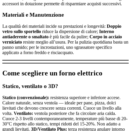
accessori in dotazione permette di risparmiare acquisti successivi.
Materiali e Manutenzione
La qualità dei materiali incide su prestazioni e longevità:
Doppio
vetro sullo sportello
riduce la dispersione di calore;
Interno
antiaderente o smaltato
è più facile da pulire;
Corpo in acciaio
verniciato
resiste meglio all’usura. Per la pulizia quotidiana basta un
panno umido; per le incrostazioni, uno sgrassatore specifico
applicato a forno freddo e risciacquato.
Come scegliere un forno elettrico
Statico, ventilato o 3D?
Statico (convenzionale):
resistenza superiore e inferiore accese.
Calore naturale, senza ventola — ideale per pane, pizza, dolci
lievitati che devono crescere senza correnti. Cuoce un livello alla
volta.
Ventilato:
ventola posteriore che fa circolare aria calda.
Cuoce 2-3 livelli contemporaneamente, temperature più basse di 20-
30°C rispetto allo statico, tempi ridotti del 15-20%. Non adatto a
grandi lievitati.
3D/Ventilato Plus:
terza resistenza anulare intorno