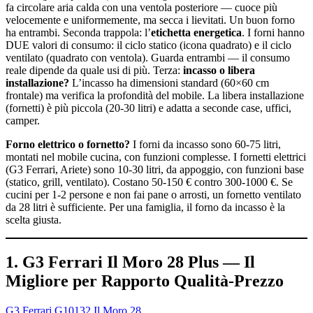
fa circolare aria calda con una ventola posteriore — cuoce più
velocemente e uniformemente, ma secca i lievitati. Un buon forno
ha entrambi. Seconda trappola: l’
etichetta energetica
. I forni hanno
DUE valori di consumo: il ciclo statico (icona quadrato) e il ciclo
ventilato (quadrato con ventola). Guarda entrambi — il consumo
reale dipende da quale usi di più. Terza:
incasso o libera
installazione?
L’incasso ha dimensioni standard (60×60 cm
frontale) ma verifica la profondità del mobile. La libera installazione
(fornetti) è più piccola (20-30 litri) e adatta a seconde case, uffici,
camper.
Forno elettrico o fornetto?
I forni da incasso sono 60-75 litri,
montati nel mobile cucina, con funzioni complesse. I fornetti elettrici
(G3 Ferrari, Ariete) sono 10-30 litri, da appoggio, con funzioni base
(statico, grill, ventilato). Costano 50-150 € contro 300-1000 €. Se
cucini per 1-2 persone e non fai pane o arrosti, un fornetto ventilato
da 28 litri è sufficiente. Per una famiglia, il forno da incasso è la
scelta giusta.
1. G3 Ferrari Il Moro 28 Plus — Il
Migliore per Rapporto Qualità-Prezzo
G3 Ferrari G10132 Il Moro 28