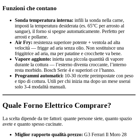
Funzioni che contano
Sonda temperatura interna:
infili la sonda nella carne,
imposti la temperatura desiderata (es. 65°C per arrosto al
sangue), il forno si spegne automaticamente. Perfetto per
arrosti e pollame.
Air Fry:
resistenza superiore potente + ventola ad alta
velocità — frigge ad aria senza olio. Non sostituisce una
friggitrice ad aria, ma per patatine e crocchette va bene.
Vapore aggiunto:
inietta una piccola quantità di vapore
durante la cottura — l’esterno diventa croccante, l’interno
resta morbido. Bosch Serie 4 e superiori ce l’hanno.
Programmi automatici:
10-30 ricette preimpostate con peso
e tipo di cottura. Utili per chi inizia ma dopo un mese userai
solo 3-4 modalità manuali.
Quale Forno Elettrico Comprare?
La scelta dipende da tre fattori: quante persone siete, quanto spazio
avete e quanto spesso cucinate.
Miglior rapporto qualità-prezzo:
G3 Ferrari Il Moro 28