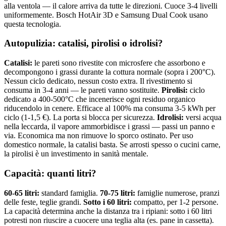
alla ventola — il calore arriva da tutte le direzioni. Cuoce 3-4 livelli
uniformemente. Bosch HotAir 3D e Samsung Dual Cook usano
questa tecnologia.
Autopulizia: catalisi, pirolisi o idrolisi?
Catalisi:
le pareti sono rivestite con microsfere che assorbono e
decompongono i grassi durante la cottura normale (sopra i 200°C).
Nessun ciclo dedicato, nessun costo extra. Il rivestimento si
consuma in 3-4 anni — le pareti vanno sostituite.
Pirolisi:
ciclo
dedicato a 400-500°C che incenerisce ogni residuo organico
riducendolo in cenere. Efficace al 100% ma consuma 3-5 kWh per
ciclo (1-1,5 €). La porta si blocca per sicurezza.
Idrolisi:
versi acqua
nella leccarda, il vapore ammorbidisce i grassi — passi un panno e
via. Economica ma non rimuove lo sporco ostinato. Per uso
domestico normale, la catalisi basta. Se arrosti spesso o cucini carne,
la pirolisi è un investimento in sanità mentale.
Capacità: quanti litri?
60-65 litri:
standard famiglia.
70-75 litri:
famiglie numerose, pranzi
delle feste, teglie grandi.
Sotto i 60 litri:
compatto, per 1-2 persone.
La capacità determina anche la distanza tra i ripiani: sotto i 60 litri
potresti non riuscire a cuocere una teglia alta (es. pane in cassetta).