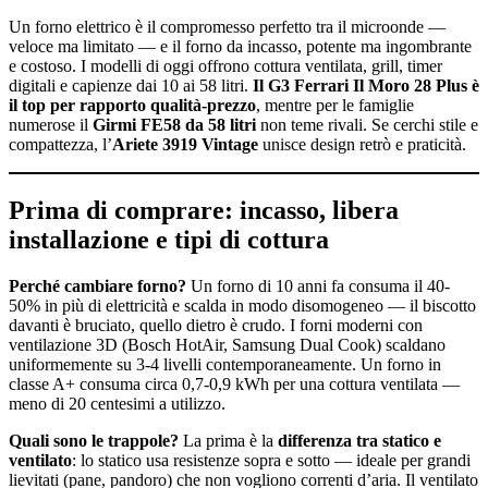
Un forno elettrico è il compromesso perfetto tra il microonde —
veloce ma limitato — e il forno da incasso, potente ma ingombrante
e costoso. I modelli di oggi offrono cottura ventilata, grill, timer
digitali e capienze dai 10 ai 58 litri.
Il G3 Ferrari Il Moro 28 Plus è
il top per rapporto qualità-prezzo
, mentre per le famiglie
numerose il
Girmi FE58 da 58 litri
non teme rivali. Se cerchi stile e
compattezza, l’
Ariete 3919 Vintage
unisce design retrò e praticità.
Prima di comprare: incasso, libera
installazione e tipi di cottura
Perché cambiare forno?
Un forno di 10 anni fa consuma il 40-
50% in più di elettricità e scalda in modo disomogeneo — il biscotto
davanti è bruciato, quello dietro è crudo. I forni moderni con
ventilazione 3D (Bosch HotAir, Samsung Dual Cook) scaldano
uniformemente su 3-4 livelli contemporaneamente. Un forno in
classe A+ consuma circa 0,7-0,9 kWh per una cottura ventilata —
meno di 20 centesimi a utilizzo.
Quali sono le trappole?
La prima è la
differenza tra statico e
ventilato
: lo statico usa resistenze sopra e sotto — ideale per grandi
lievitati (pane, pandoro) che non vogliono correnti d’aria. Il ventilato