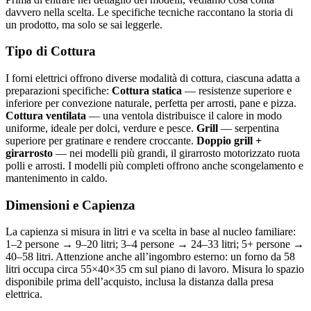
davvero nella scelta. Le specifiche tecniche raccontano la storia di
un prodotto, ma solo se sai leggerle.
Tipo di Cottura
I forni elettrici offrono diverse modalità di cottura, ciascuna adatta a
preparazioni specifiche:
Cottura statica
— resistenze superiore e
inferiore per convezione naturale, perfetta per arrosti, pane e pizza.
Cottura ventilata
— una ventola distribuisce il calore in modo
uniforme, ideale per dolci, verdure e pesce.
Grill
— serpentina
superiore per gratinare e rendere croccante.
Doppio grill +
girarrosto
— nei modelli più grandi, il girarrosto motorizzato ruota
polli e arrosti. I modelli più completi offrono anche scongelamento e
mantenimento in caldo.
Dimensioni e Capienza
La capienza si misura in litri e va scelta in base al nucleo familiare:
1–2 persone → 9–20 litri; 3–4 persone → 24–33 litri; 5+ persone →
40–58 litri. Attenzione anche all’ingombro esterno: un forno da 58
litri occupa circa 55×40×35 cm sul piano di lavoro. Misura lo spazio
disponibile prima dell’acquisto, inclusa la distanza dalla presa
elettrica.