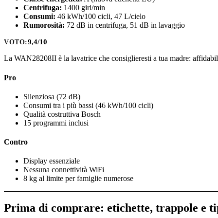
Centrifuga:
1400 giri/min
Consumi:
46 kWh/100 cicli, 47 L/cielo
Rumorosità:
72 dB in centrifuga, 51 dB in lavaggio
9,4/10
VOTO:
La WAN28208II è la lavatrice che consiglieresti a tua madre: affidabil
Pro
Silenziosa (72 dB)
Consumi tra i più bassi (46 kWh/100 cicli)
Qualità costruttiva Bosch
15 programmi inclusi
Contro
Display essenziale
Nessuna connettività WiFi
8 kg al limite per famiglie numerose
Prima di comprare: etichette, trappole e tip