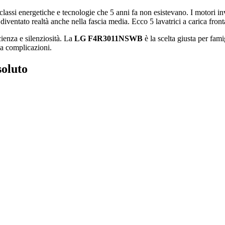
 classi energetiche e tecnologie che 5 anni fa non esistevano. I motori in
 diventato realtà anche nella fascia media. Ecco 5 lavatrici a carica fro
cienza e silenziosità. La
LG F4R3011NSWB
è la scelta giusta per fam
za complicazioni.
oluto