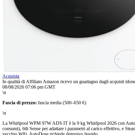
Acquista
In qualità di Affiliato Amazon ricevo un guadagno dagli acquisti idone
08/08/2026 07:06 pm GMT
\n
Fascia di prezzo:
fascia media (500–650 €)
\n
La Whirlpool WPM 97W ADS IT è la 9 kg Whirlpool 2026 con AutoDose
consumi), 6th Sense per adattare i parametri al carico effettivo, e Ste
vecchio W8). AutoDose richiede detersivo liquido.