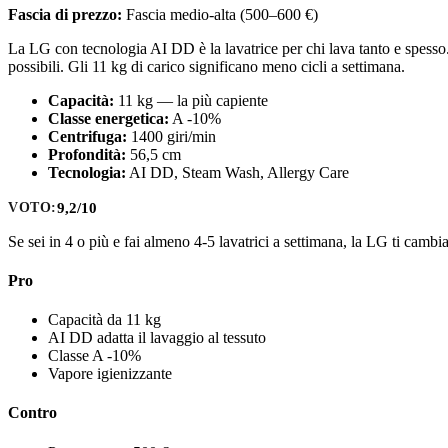
Fascia di prezzo:
Fascia medio-alta (500–600 €)
La LG con tecnologia AI DD è la lavatrice per chi lava tanto e spesso
possibili. Gli 11 kg di carico significano meno cicli a settimana.
Capacità:
11 kg — la più capiente
Classe energetica:
A -10%
Centrifuga:
1400 giri/min
Profondità:
56,5 cm
Tecnologia:
AI DD, Steam Wash, Allergy Care
9,2/10
VOTO:
Se sei in 4 o più e fai almeno 4-5 lavatrici a settimana, la LG ti cambia
Pro
Capacità da 11 kg
AI DD adatta il lavaggio al tessuto
Classe A -10%
Vapore igienizzante
Contro