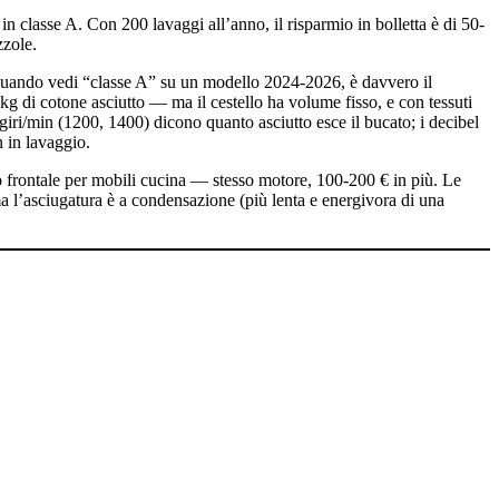
in classe A. Con 200 lavaggi all’anno, il risparmio in bolletta è di 50-
zzole.
 Quando vedi “classe A” su un modello 2024-2026, è davvero il
9 kg di cotone asciutto — ma il cestello ha volume fisso, e con tessuti
I giri/min (1200, 1400) dicono quanto asciutto esce il bucato; i decibel
n in lavaggio.
o frontale per mobili cucina — stesso motore, 100-200 € in più. Le
 l’asciugatura è a condensazione (più lenta e energivora di una