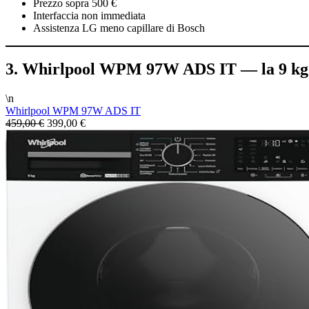
Prezzo sopra 500 €
Interfaccia non immediata
Assistenza LG meno capillare di Bosch
3. Whirlpool WPM 97W ADS IT — la 9 kg
\n
Whirlpool WPM 97W ADS IT
459,00 €
399,00 €