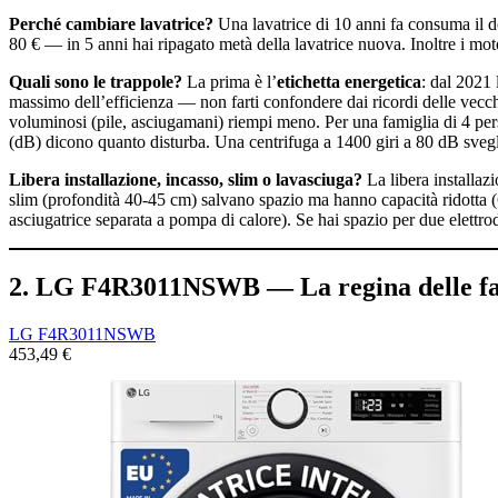
Perché cambiare lavatrice?
Una lavatrice di 10 anni fa consuma il dop
80 € — in 5 anni hai ripagato metà della lavatrice nuova. Inoltre i mo
Quali sono le trappole?
La prima è l’
etichetta energetica
: dal 2021
massimo dell’efficienza — non farti confondere dai ricordi delle vecch
voluminosi (pile, asciugamani) riempi meno. Per una famiglia di 4 per
(dB) dicono quanto disturba. Una centrifuga a 1400 giri a 80 dB sveglia
Libera installazione, incasso, slim o lavasciuga?
La libera installaz
slim (profondità 40-45 cm) salvano spazio ma hanno capacità ridotta (
asciugatrice separata a pompa di calore). Se hai spazio per due elettrod
2. LG F4R3011NSWB — La regina delle fa
LG F4R3011NSWB
453,49 €