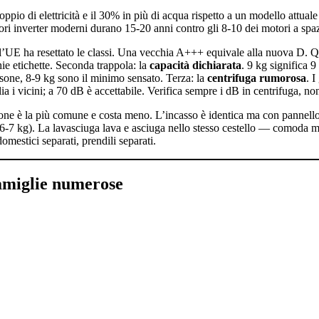
pio di elettricità e il 30% in più di acqua rispetto a un modello attuale 
tori inverter moderni durano 15-20 anni contro gli 8-10 dei motori a spa
 l’UE ha resettato le classi. Una vecchia A+++ equivale alla nuova D.
ie etichette. Seconda trappola: la
capacità dichiarata
. 9 kg significa 
sone, 8-9 kg sono il minimo sensato. Terza: la
centrifuga rumorosa
. 
 i vicini; a 70 dB è accettabile. Verifica sempre i dB in centrifuga, no
ione è la più comune e costa meno. L’incasso è identica ma con pannell
6-7 kg). La lavasciuga lava e asciuga nello stesso cestello — comoda ma
omestici separati, prendili separati.
miglie numerose