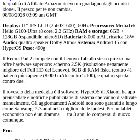
In qualità di Affiliato Amazon ricevo un guadagno dagli acquisti
idonei. Il prezzo per te non cambia.
08/08/2026 03:09 am GMT
Display:
11″ IPS LCD (2560×1600), 60Hz
Processore:
MediaTek
Helio G100-Ultra (8 core, 2.2 GHz)
RAM e storage:
6GB +
128GB (espandibile microSD)
Batteria:
8.000 mAh, ricarica 18W
Audio:
quattro speaker Dolby Atmos
Sistema:
Android 15 con
HyperOS
Peso:
490g
Il Redmi Pad 2 compete con il Lenovo Tab allo stesso prezzo ma
offre hardware superiore: schermo 2.5K (risoluzione nettamente
migliore del Full HD del Lenovo), 6GB di RAM fisica (contro 4),
batteria più capiente (8.000 mAh contro 5.100), e quattro speaker
contro due.
Il rovescio della medaglia è il software. HyperOS di Xiaomi ha app
preinstallate e notifiche pubblicitarie di sistema che vanno disattivate
manualmente. Gli aggiornamenti Android non sono garantiti a lungo
come Samsung: 2-3 anni nella migliore delle ipotesi. Per un tablet
economico non è un dramma — tra 3 anni lo comprerai di nuovo
comunque.
Pro: