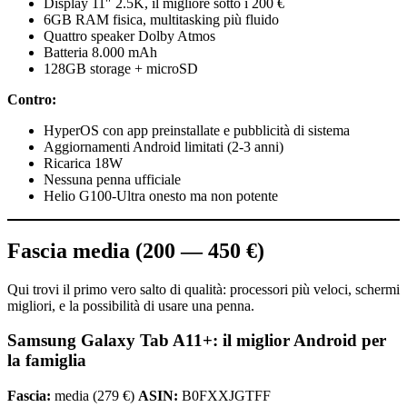
Display 11″ 2.5K, il migliore sotto i 200 €
6GB RAM fisica, multitasking più fluido
Quattro speaker Dolby Atmos
Batteria 8.000 mAh
128GB storage + microSD
Contro:
HyperOS con app preinstallate e pubblicità di sistema
Aggiornamenti Android limitati (2-3 anni)
Ricarica 18W
Nessuna penna ufficiale
Helio G100-Ultra onesto ma non potente
Fascia media (200 — 450 €)
Qui trovi il primo vero salto di qualità: processori più veloci, schermi
migliori, e la possibilità di usare una penna.
Samsung Galaxy Tab A11+: il miglior Android per
la famiglia
Fascia:
media (279 €)
ASIN:
B0FXXJGTFF