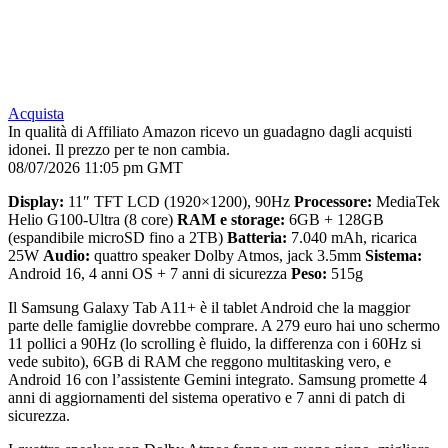
Acquista
In qualità di Affiliato Amazon ricevo un guadagno dagli acquisti
idonei. Il prezzo per te non cambia.
08/07/2026 11:05 pm GMT
Display:
11″ TFT LCD (1920×1200), 90Hz
Processore:
MediaTek
Helio G100-Ultra (8 core)
RAM e storage:
6GB + 128GB
(espandibile microSD fino a 2TB)
Batteria:
7.040 mAh, ricarica
25W
Audio:
quattro speaker Dolby Atmos, jack 3.5mm
Sistema:
Android 16, 4 anni OS + 7 anni di sicurezza
Peso:
515g
Il Samsung Galaxy Tab A11+ è il tablet Android che la maggior
parte delle famiglie dovrebbe comprare. A 279 euro hai uno schermo
11 pollici a 90Hz (lo scrolling è fluido, la differenza con i 60Hz si
vede subito), 6GB di RAM che reggono multitasking vero, e
Android 16 con l’assistente Gemini integrato. Samsung promette 4
anni di aggiornamenti del sistema operativo e 7 anni di patch di
sicurezza.