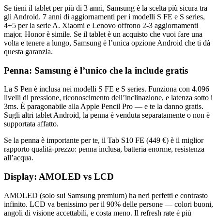
Se tieni il tablet per più di 3 anni, Samsung è la scelta più sicura tra
gli Android. 7 anni di aggiornamenti per i modelli S FE e S series,
4+5 per la serie A. Xiaomi e Lenovo offrono 2-3 aggiornamenti
major. Honor è simile. Se il tablet è un acquisto che vuoi fare una
volta e tenere a lungo, Samsung è l’unica opzione Android che ti dà
questa garanzia.
Penna: Samsung è l’unico che la include gratis
La S Pen è inclusa nei modelli S FE e S series. Funziona con 4.096
livelli di pressione, riconoscimento dell’inclinazione, e latenza sotto i
3ms. È paragonabile alla Apple Pencil Pro — e te la danno gratis.
Sugli altri tablet Android, la penna è venduta separatamente o non è
supportata affatto.
Se la penna è importante per te, il Tab S10 FE (449 €) è il miglior
rapporto qualità-prezzo: penna inclusa, batteria enorme, resistenza
all’acqua.
Display: AMOLED vs LCD
AMOLED (solo sui Samsung premium) ha neri perfetti e contrasto
infinito. LCD va benissimo per il 90% delle persone — colori buoni,
angoli di visione accettabili, e costa meno. Il refresh rate è più