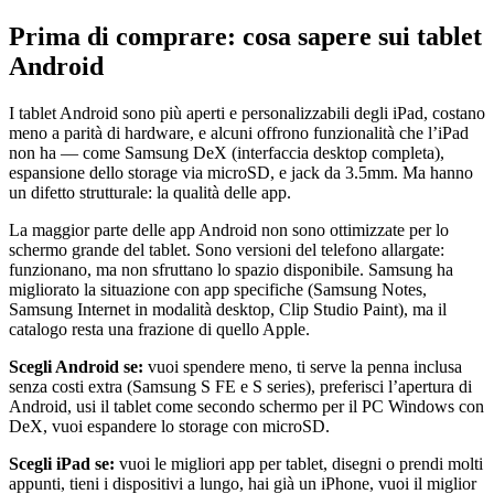
Prima di comprare: cosa sapere sui tablet
Android
I tablet Android sono più aperti e personalizzabili degli iPad, costano
meno a parità di hardware, e alcuni offrono funzionalità che l’iPad
non ha — come Samsung DeX (interfaccia desktop completa),
espansione dello storage via microSD, e jack da 3.5mm. Ma hanno
un difetto strutturale: la qualità delle app.
La maggior parte delle app Android non sono ottimizzate per lo
schermo grande del tablet. Sono versioni del telefono allargate:
funzionano, ma non sfruttano lo spazio disponibile. Samsung ha
migliorato la situazione con app specifiche (Samsung Notes,
Samsung Internet in modalità desktop, Clip Studio Paint), ma il
catalogo resta una frazione di quello Apple.
Scegli Android se:
vuoi spendere meno, ti serve la penna inclusa
senza costi extra (Samsung S FE e S series), preferisci l’apertura di
Android, usi il tablet come secondo schermo per il PC Windows con
DeX, vuoi espandere lo storage con microSD.
Scegli iPad se:
vuoi le migliori app per tablet, disegni o prendi molti
appunti, tieni i dispositivi a lungo, hai già un iPhone, vuoi il miglior