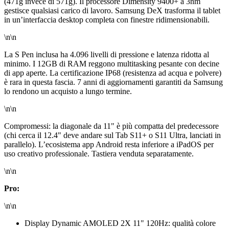
(471g invece di 571g). Il processore Dimensity 9400+ a 3nm
gestisce qualsiasi carico di lavoro. Samsung DeX trasforma il tablet
in un’interfaccia desktop completa con finestre ridimensionabili.
\n\n
La S Pen inclusa ha 4.096 livelli di pressione e latenza ridotta al
minimo. I 12GB di RAM reggono multitasking pesante con decine
di app aperte. La certificazione IP68 (resistenza ad acqua e polvere)
è rara in questa fascia. 7 anni di aggiornamenti garantiti da Samsung
lo rendono un acquisto a lungo termine.
\n\n
Compromessi: la diagonale da 11" è più compatta del predecessore
(chi cerca il 12.4" deve andare sul Tab S11+ o S11 Ultra, lanciati in
parallelo). L’ecosistema app Android resta inferiore a iPadOS per
uso creativo professionale. Tastiera venduta separatamente.
\n\n
Pro:
\n\n
Display Dynamic AMOLED 2X 11" 120Hz: qualità colore