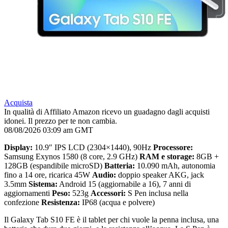
Acquista
In qualità di Affiliato Amazon ricevo un guadagno dagli acquisti
idonei. Il prezzo per te non cambia.
08/08/2026 03:09 am GMT
Display:
10.9″ IPS LCD (2304×1440), 90Hz
Processore:
Samsung Exynos 1580 (8 core, 2.9 GHz)
RAM e storage:
8GB +
128GB (espandibile microSD)
Batteria:
10.090 mAh, autonomia
fino a 14 ore, ricarica 45W
Audio:
doppio speaker AKG, jack
3.5mm
Sistema:
Android 15 (aggiornabile a 16), 7 anni di
aggiornamenti
Peso:
523g
Accessori:
S Pen inclusa nella
confezione
Resistenza:
IP68 (acqua e polvere)
Il Galaxy Tab S10 FE è il tablet per chi vuole la penna inclusa, una