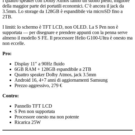
I quattro speaker con Dolby Atmos fanno un suono pieno, migliore
della maggior parte dei portatili economici. C’è ancora il jack da
3.5mm. Lo storage da 128GB è espandibile via microSD fino a
2TB.
I limiti: lo schermo è TFT LCD, non OLED. La S Pen non è
supportata — per disegnare e prendere appunti con la penna serve
almeno il modello S FE. Il processore Helio G100-Ultra è onesto ma
non eccelle.
Pro:
Display 11″ a 90Hz fluido
6GB RAM + 128GB espandibile a 2TB
Quattro speaker Dolby Atmos, jack 3.5mm
Android 16, 4+7 anni di aggiornamenti Samsung
Prezzo aggressivo, 279 €
Contro:
Pannello TFT LCD
S Pen non supportata
Processore onesto ma non potente
Ricarica 25W