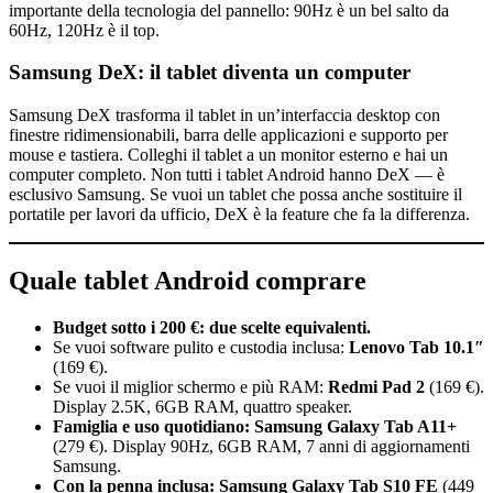
importante della tecnologia del pannello: 90Hz è un bel salto da
60Hz, 120Hz è il top.
Samsung DeX: il tablet diventa un computer
Samsung DeX trasforma il tablet in un’interfaccia desktop con
finestre ridimensionabili, barra delle applicazioni e supporto per
mouse e tastiera. Colleghi il tablet a un monitor esterno e hai un
computer completo. Non tutti i tablet Android hanno DeX — è
esclusivo Samsung. Se vuoi un tablet che possa anche sostituire il
portatile per lavori da ufficio, DeX è la feature che fa la differenza.
Quale tablet Android comprare
Budget sotto i 200 €: due scelte equivalenti.
Se vuoi software pulito e custodia inclusa:
Lenovo Tab 10.1″
(169 €).
Se vuoi il miglior schermo e più RAM:
Redmi Pad 2
(169 €).
Display 2.5K, 6GB RAM, quattro speaker.
Famiglia e uso quotidiano:
Samsung Galaxy Tab A11+
(279 €). Display 90Hz, 6GB RAM, 7 anni di aggiornamenti
Samsung.
Con la penna inclusa:
Samsung Galaxy Tab S10 FE
(449