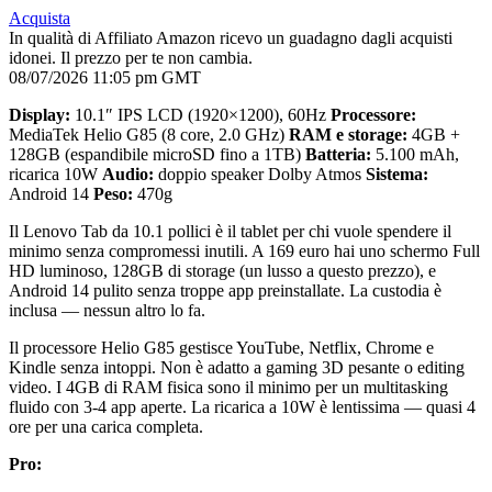
Acquista
In qualità di Affiliato Amazon ricevo un guadagno dagli acquisti
idonei. Il prezzo per te non cambia.
08/07/2026 11:05 pm GMT
Display:
10.1″ IPS LCD (1920×1200), 60Hz
Processore:
MediaTek Helio G85 (8 core, 2.0 GHz)
RAM e storage:
4GB +
128GB (espandibile microSD fino a 1TB)
Batteria:
5.100 mAh,
ricarica 10W
Audio:
doppio speaker Dolby Atmos
Sistema:
Android 14
Peso:
470g
Il Lenovo Tab da 10.1 pollici è il tablet per chi vuole spendere il
minimo senza compromessi inutili. A 169 euro hai uno schermo Full
HD luminoso, 128GB di storage (un lusso a questo prezzo), e
Android 14 pulito senza troppe app preinstallate. La custodia è
inclusa — nessun altro lo fa.
Il processore Helio G85 gestisce YouTube, Netflix, Chrome e
Kindle senza intoppi. Non è adatto a gaming 3D pesante o editing
video. I 4GB di RAM fisica sono il minimo per un multitasking
fluido con 3-4 app aperte. La ricarica a 10W è lentissima — quasi 4
ore per una carica completa.
Pro: