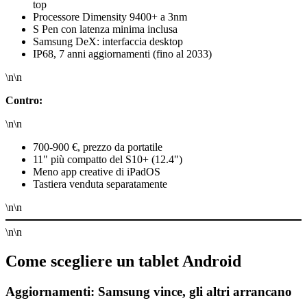
top
Processore Dimensity 9400+ a 3nm
S Pen con latenza minima inclusa
Samsung DeX: interfaccia desktop
IP68, 7 anni aggiornamenti (fino al 2033)
\n\n
Contro:
\n\n
700-900 €, prezzo da portatile
11" più compatto del S10+ (12.4")
Meno app creative di iPadOS
Tastiera venduta separatamente
\n\n
\n\n
Come scegliere un tablet Android
Aggiornamenti: Samsung vince, gli altri arrancano