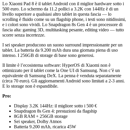
Lo Xiaomi Pad 8 è il tablet Android con il miglior hardware sotto i
500 euro. Lo schermo da 11.2 pollici a 3.2K con 144Hz è di un
livello superiore a qualsiasi altro tablet in questa fascia — lo
scrolling è fluido come su un flagship phone, i testi sono nitidissimi,
e i colori sono vividi. Lo Snapdragon 8s Gen 4 è un processore di
fascia alta: gaming 3D, multitasking pesante, editing video — tutto
scorre senza incertezze.
I sei speaker producono un suono surround impressionante per un
tablet. La batteria da 9.200 mAh dura una giornata piena di uso
intenso. I 256GB di storage di base sono generosi.
Il limite è l’ecosistema software: HyperOS di Xiaomi non è
ottimizzato per il tablet come la One UI di Samsung. Non c’è un
equivalente di Samsung DeX. La penna è venduta separatamente
(circa 70 euro). Gli aggiornamenti Android sono limitati a 2-3 anni.
E lo storage non è espandibile.
Pro:
Display 3.2K 144Hz: il migliore sotto i 500 €
Snapdragon 8s Gen 4: prestazioni da flagship
8GB RAM + 256GB storage
Sei speaker, Dolby Atmos
Batteria 9.200 mAh, ricarica 45W