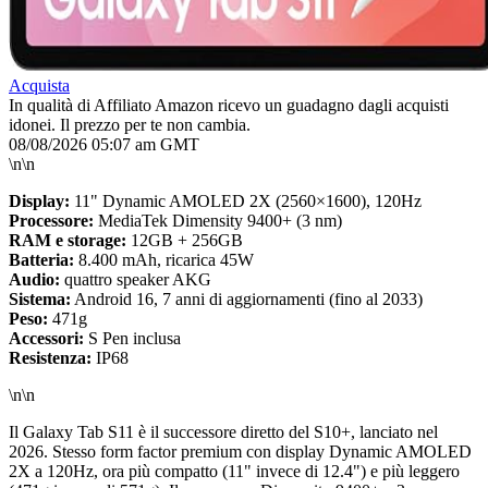
Acquista
In qualità di Affiliato Amazon ricevo un guadagno dagli acquisti
idonei. Il prezzo per te non cambia.
08/08/2026 05:07 am GMT
\n\n
Display:
11" Dynamic AMOLED 2X (2560×1600), 120Hz
Processore:
MediaTek Dimensity 9400+ (3 nm)
RAM e storage:
12GB + 256GB
Batteria:
8.400 mAh, ricarica 45W
Audio:
quattro speaker AKG
Sistema:
Android 16, 7 anni di aggiornamenti (fino al 2033)
Peso:
471g
Accessori:
S Pen inclusa
Resistenza:
IP68
\n\n
Il Galaxy Tab S11 è il successore diretto del S10+, lanciato nel
2026. Stesso form factor premium con display Dynamic AMOLED
2X a 120Hz, ora più compatto (11" invece di 12.4") e più leggero