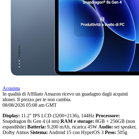
Acquista
In qualità di Affiliato Amazon ricevo un guadagno dagli acquisti
idonei. Il prezzo per te non cambia.
08/08/2026 05:08 am GMT
Display:
11.2″ IPS LCD (3200×2136), 144Hz
Processore:
Snapdragon 8s Gen 4 (4 nm)
RAM e storage:
8GB + 256GB (non
espandibile)
Batteria:
9.200 mAh, ricarica 45W
Audio:
sei speaker,
Dolby Atmos
Sistema:
Android 15 con HyperOS 3
Peso:
505g