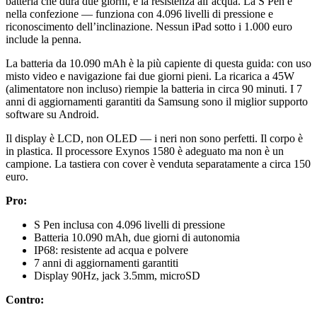
batteria che dura due giorni, e la resistenza all’acqua. La S Pen è
nella confezione — funziona con 4.096 livelli di pressione e
riconoscimento dell’inclinazione. Nessun iPad sotto i 1.000 euro
include la penna.
La batteria da 10.090 mAh è la più capiente di questa guida: con uso
misto video e navigazione fai due giorni pieni. La ricarica a 45W
(alimentatore non incluso) riempie la batteria in circa 90 minuti. I 7
anni di aggiornamenti garantiti da Samsung sono il miglior supporto
software su Android.
Il display è LCD, non OLED — i neri non sono perfetti. Il corpo è
in plastica. Il processore Exynos 1580 è adeguato ma non è un
campione. La tastiera con cover è venduta separatamente a circa 150
euro.
Pro:
S Pen inclusa con 4.096 livelli di pressione
Batteria 10.090 mAh, due giorni di autonomia
IP68: resistente ad acqua e polvere
7 anni di aggiornamenti garantiti
Display 90Hz, jack 3.5mm, microSD
Contro: