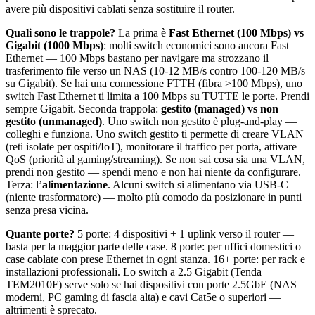
avere più dispositivi cablati senza sostituire il router.
Quali sono le trappole?
La prima è
Fast Ethernet (100 Mbps) vs
Gigabit (1000 Mbps)
: molti switch economici sono ancora Fast
Ethernet — 100 Mbps bastano per navigare ma strozzano il
trasferimento file verso un NAS (10-12 MB/s contro 100-120 MB/s
su Gigabit). Se hai una connessione FTTH (fibra >100 Mbps), uno
switch Fast Ethernet ti limita a 100 Mbps su TUTTE le porte. Prendi
sempre Gigabit. Seconda trappola:
gestito (managed) vs non
gestito (unmanaged)
. Uno switch non gestito è plug-and-play —
colleghi e funziona. Uno switch gestito ti permette di creare VLAN
(reti isolate per ospiti/IoT), monitorare il traffico per porta, attivare
QoS (priorità al gaming/streaming). Se non sai cosa sia una VLAN,
prendi non gestito — spendi meno e non hai niente da configurare.
Terza: l’
alimentazione
. Alcuni switch si alimentano via USB-C
(niente trasformatore) — molto più comodo da posizionare in punti
senza presa vicina.
Quante porte?
5 porte: 4 dispositivi + 1 uplink verso il router —
basta per la maggior parte delle case. 8 porte: per uffici domestici o
case cablate con prese Ethernet in ogni stanza. 16+ porte: per rack e
installazioni professionali. Lo switch a 2.5 Gigabit (Tenda
TEM2010F) serve solo se hai dispositivi con porte 2.5GbE (NAS
moderni, PC gaming di fascia alta) e cavi Cat5e o superiori —
altrimenti è sprecato.