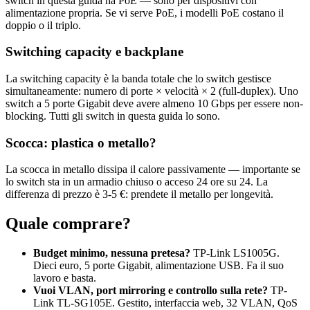
switch in questa guida ha PoE — sono per dispositivi con
alimentazione propria. Se vi serve PoE, i modelli PoE costano il
doppio o il triplo.
Switching capacity e backplane
La switching capacity è la banda totale che lo switch gestisce
simultaneamente: numero di porte × velocità × 2 (full-duplex). Uno
switch a 5 porte Gigabit deve avere almeno 10 Gbps per essere non-
blocking. Tutti gli switch in questa guida lo sono.
Scocca: plastica o metallo?
La scocca in metallo dissipa il calore passivamente — importante se
lo switch sta in un armadio chiuso o acceso 24 ore su 24. La
differenza di prezzo è 3-5 €: prendete il metallo per longevità.
Quale comprare?
Budget minimo, nessuna pretesa?
TP-Link LS1005G.
Dieci euro, 5 porte Gigabit, alimentazione USB. Fa il suo
lavoro e basta.
Vuoi VLAN, port mirroring e controllo sulla rete?
TP-
Link TL-SG105E. Gestito, interfaccia web, 32 VLAN, QoS