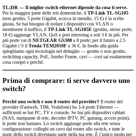
TL;DR — Il miglior switch ethernet dipende da cosa ti serve.
Per la maggior parte delle reti domestiche, il
TP-Link TL-SG105
(non gestito, 5 porte Gigabit, scocca in metallo, 15 €) è la scelta
giusta. Se hai bisogno di isolare i dispositivi con VLAN o
monitorare il traffico, il
TP-Link TL-SG105E
(gestito, stesse porte,
18 €) aggiunge VLAN, QoS e port mirroring a soli 3 € in più. Per
più porte vai di
NETGEAR GS308
a 8 porte; per il futuro a 2.5
Gigabit c’è il
Tenda TEM2010F
a 36 €. In fondo alla guida
spieghiamo ogni tecnologia nel dettaglio — gestito o non gestito,
switching capacity, PoE, Jumbo Frame, cavi — così sai esattamente
cosa compri e perché.
Prima di comprare: ti serve davvero uno
switch?
Perché uno switch e non il router del provider?
Il router del
provider (Fastweb, TIM, Vodafone) ha 3-4 porte Ethernet —
sufficienti se hai PC, TV e console. Se hai più dispositivi cablati
(NAS, stampante di rete, decoder IPTV, PC gaming, access point),
le porte non bastano. Lo switch aggiunge porte alla rete senza
configurazione: colleghi un cavo dal router allo switch, e tutte le
porte dello switch diventano parte della tua rete. È l’unico modo per