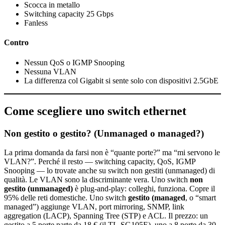
Scocca in metallo
Switching capacity 25 Gbps
Fanless
Contro
Nessun QoS o IGMP Snooping
Nessuna VLAN
La differenza col Gigabit si sente solo con dispositivi 2.5GbE
Come scegliere uno switch ethernet
Non gestito o gestito? (Unmanaged o managed?)
La prima domanda da farsi non è “quante porte?” ma “mi servono le
VLAN?”. Perché il resto — switching capacity, QoS, IGMP
Snooping — lo trovate anche su switch non gestiti (unmanaged) di
qualità. Le VLAN sono la discriminante vera. Uno switch
non
gestito (unmanaged)
è plug-and-play: colleghi, funziona. Copre il
95% delle reti domestiche. Uno switch
gestito (managed
, o “smart
managed”) aggiunge VLAN, port mirroring, SNMP, link
aggregation (LACP), Spanning Tree (STP) e ACL. Il prezzo: un
gestito a 5 porte parte da 18 € (il TL-SG105E), uno a 8 porte da 30-