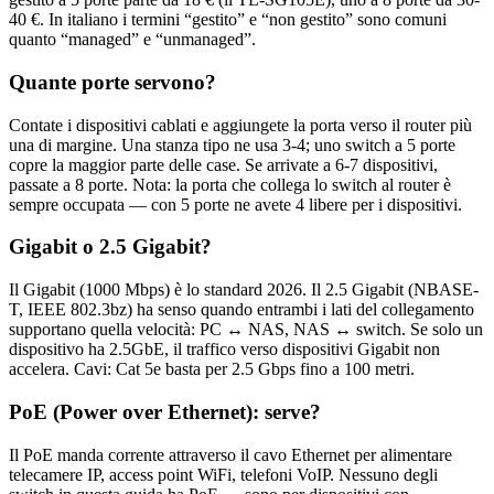
40 €. In italiano i termini “gestito” e “non gestito” sono comuni
quanto “managed” e “unmanaged”.
Quante porte servono?
Contate i dispositivi cablati e aggiungete la porta verso il router più
una di margine. Una stanza tipo ne usa 3-4; uno switch a 5 porte
copre la maggior parte delle case. Se arrivate a 6-7 dispositivi,
passate a 8 porte. Nota: la porta che collega lo switch al router è
sempre occupata — con 5 porte ne avete 4 libere per i dispositivi.
Gigabit o 2.5 Gigabit?
Il Gigabit (1000 Mbps) è lo standard 2026. Il 2.5 Gigabit (NBASE-
T, IEEE 802.3bz) ha senso quando entrambi i lati del collegamento
supportano quella velocità: PC ↔ NAS, NAS ↔ switch. Se solo un
dispositivo ha 2.5GbE, il traffico verso dispositivi Gigabit non
accelera. Cavi: Cat 5e basta per 2.5 Gbps fino a 100 metri.
PoE (Power over Ethernet): serve?
Il PoE manda corrente attraverso il cavo Ethernet per alimentare
telecamere IP, access point WiFi, telefoni VoIP. Nessuno degli