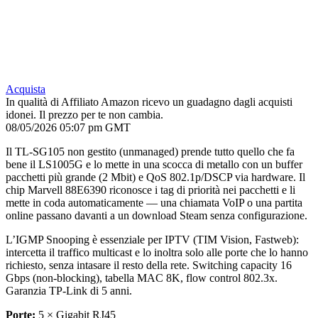
Acquista
In qualità di Affiliato Amazon ricevo un guadagno dagli acquisti
idonei. Il prezzo per te non cambia.
08/05/2026 05:07 pm GMT
Il TL-SG105 non gestito (unmanaged) prende tutto quello che fa
bene il LS1005G e lo mette in una scocca di metallo con un buffer
pacchetti più grande (2 Mbit) e QoS 802.1p/DSCP via hardware. Il
chip Marvell 88E6390 riconosce i tag di priorità nei pacchetti e li
mette in coda automaticamente — una chiamata VoIP o una partita
online passano davanti a un download Steam senza configurazione.
L’IGMP Snooping è essenziale per IPTV (TIM Vision, Fastweb):
intercetta il traffico multicast e lo inoltra solo alle porte che lo hanno
richiesto, senza intasare il resto della rete. Switching capacity 16
Gbps (non-blocking), tabella MAC 8K, flow control 802.3x.
Garanzia TP-Link di 5 anni.
Porte:
5 × Gigabit RJ45