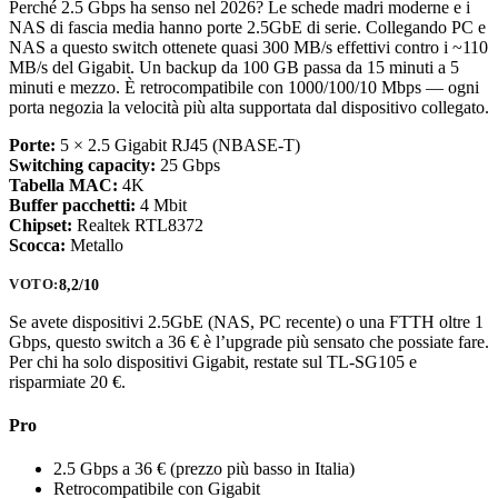
Perché 2.5 Gbps ha senso nel 2026? Le schede madri moderne e i
NAS di fascia media hanno porte 2.5GbE di serie. Collegando PC e
NAS a questo switch ottenete quasi 300 MB/s effettivi contro i ~110
MB/s del Gigabit. Un backup da 100 GB passa da 15 minuti a 5
minuti e mezzo. È retrocompatibile con 1000/100/10 Mbps — ogni
porta negozia la velocità più alta supportata dal dispositivo collegato.
Porte:
5 × 2.5 Gigabit RJ45 (NBASE-T)
Switching capacity:
25 Gbps
Tabella MAC:
4K
Buffer pacchetti:
4 Mbit
Chipset:
Realtek RTL8372
Scocca:
Metallo
8,2/10
VOTO:
Se avete dispositivi 2.5GbE (NAS, PC recente) o una FTTH oltre 1
Gbps, questo switch a 36 € è l’upgrade più sensato che possiate fare.
Per chi ha solo dispositivi Gigabit, restate sul TL-SG105 e
risparmiate 20 €.
Pro
2.5 Gbps a 36 € (prezzo più basso in Italia)
Retrocompatibile con Gigabit