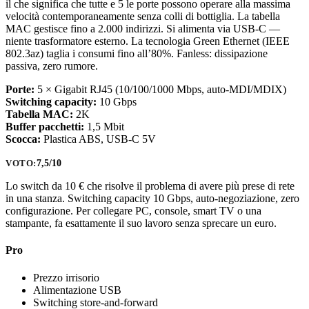
il che significa che tutte e 5 le porte possono operare alla massima
velocità contemporaneamente senza colli di bottiglia. La tabella
MAC gestisce fino a 2.000 indirizzi. Si alimenta via USB-C —
niente trasformatore esterno. La tecnologia Green Ethernet (IEEE
802.3az) taglia i consumi fino all’80%. Fanless: dissipazione
passiva, zero rumore.
Porte:
5 × Gigabit RJ45 (10/100/1000 Mbps, auto-MDI/MDIX)
Switching capacity:
10 Gbps
Tabella MAC:
2K
Buffer pacchetti:
1,5 Mbit
Scocca:
Plastica ABS, USB-C 5V
7,5/10
VOTO:
Lo switch da 10 € che risolve il problema di avere più prese di rete
in una stanza. Switching capacity 10 Gbps, auto-negoziazione, zero
configurazione. Per collegare PC, console, smart TV o una
stampante, fa esattamente il suo lavoro senza sprecare un euro.
Pro
Prezzo irrisorio
Alimentazione USB
Switching store-and-forward