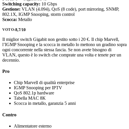
Switching capacity:
10 Gbps
Gestione:
VLAN (4.094), QoS (8 code), port mirroring, SNMP,
802.1X, IGMP Snooping, storm control
Scocca:
Metallo
8,7/10
VOTO:
Il miglior switch Gigabit non gestito sotto i 20 €. Il chip Marvell,
l’IGMP Snooping e la scocca in metallo lo mettono un gradino sopra
ogni concorrente nella stessa fascia. Se non avete bisogno di
VLAN, questo è lo switch che comprate una volta e tenete per un
decennio.
Pro
Chip Marvell di qualità enterprise
IGMP Snooping per IPTV
QoS 802.1p hardware
Tabella MAC 8K
Scocca in metallo, garanzia 5 anni
Contro
Alimentatore esterno