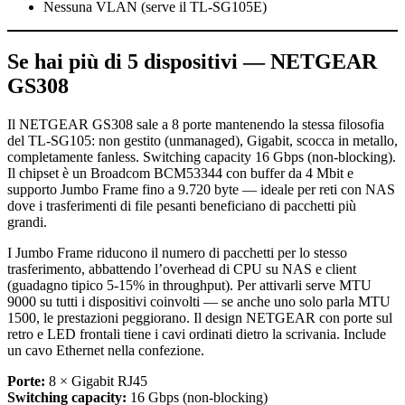
Nessuna VLAN (serve il TL-SG105E)
Se hai più di 5 dispositivi — NETGEAR
GS308
Il NETGEAR GS308 sale a 8 porte mantenendo la stessa filosofia
del TL-SG105: non gestito (unmanaged), Gigabit, scocca in metallo,
completamente fanless. Switching capacity 16 Gbps (non-blocking).
Il chipset è un Broadcom BCM53344 con buffer da 4 Mbit e
supporto Jumbo Frame fino a 9.720 byte — ideale per reti con NAS
dove i trasferimenti di file pesanti beneficiano di pacchetti più
grandi.
I Jumbo Frame riducono il numero di pacchetti per lo stesso
trasferimento, abbattendo l’overhead di CPU su NAS e client
(guadagno tipico 5-15% in throughput). Per attivarli serve MTU
9000 su tutti i dispositivi coinvolti — se anche uno solo parla MTU
1500, le prestazioni peggiorano. Il design NETGEAR con porte sul
retro e LED frontali tiene i cavi ordinati dietro la scrivania. Include
un cavo Ethernet nella confezione.
Porte:
8 × Gigabit RJ45
Switching capacity:
16 Gbps (non-blocking)