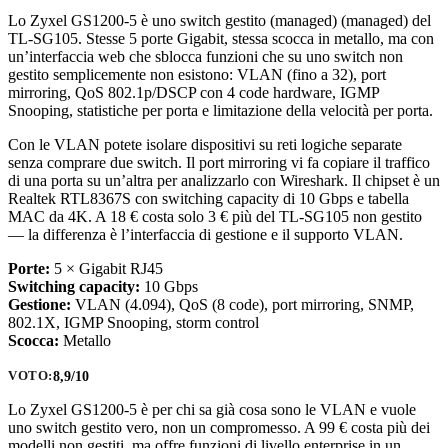
Lo Zyxel GS1200-5 è uno switch gestito (managed) (managed) del
TL-SG105. Stesse 5 porte Gigabit, stessa scocca in metallo, ma con
un’interfaccia web che sblocca funzioni che su uno switch non
gestito semplicemente non esistono: VLAN (fino a 32), port
mirroring, QoS 802.1p/DSCP con 4 code hardware, IGMP
Snooping, statistiche per porta e limitazione della velocità per porta.
Con le VLAN potete isolare dispositivi su reti logiche separate
senza comprare due switch. Il port mirroring vi fa copiare il traffico
di una porta su un’altra per analizzarlo con Wireshark. Il chipset è un
Realtek RTL8367S con switching capacity di 10 Gbps e tabella
MAC da 4K. A 18 € costa solo 3 € più del TL-SG105 non gestito
— la differenza è l’interfaccia di gestione e il supporto VLAN.
Porte:
5 × Gigabit RJ45
Switching capacity:
10 Gbps
Gestione:
VLAN (4.094), QoS (8 code), port mirroring, SNMP,
802.1X, IGMP Snooping, storm control
Scocca:
Metallo
8,9/10
VOTO:
Lo Zyxel GS1200-5 è per chi sa già cosa sono le VLAN e vuole
uno switch gestito vero, non un compromesso. A 99 € costa più dei
modelli non gestiti, ma offre funzioni di livello enterprise in un