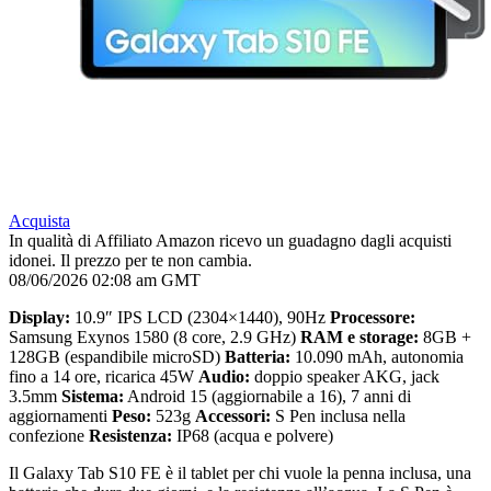
Acquista
In qualità di Affiliato Amazon ricevo un guadagno dagli acquisti
idonei. Il prezzo per te non cambia.
08/06/2026 02:08 am GMT
Display:
10.9″ IPS LCD (2304×1440), 90Hz
Processore:
Samsung Exynos 1580 (8 core, 2.9 GHz)
RAM e storage:
8GB +
128GB (espandibile microSD)
Batteria:
10.090 mAh, autonomia
fino a 14 ore, ricarica 45W
Audio:
doppio speaker AKG, jack
3.5mm
Sistema:
Android 15 (aggiornabile a 16), 7 anni di
aggiornamenti
Peso:
523g
Accessori:
S Pen inclusa nella
confezione
Resistenza:
IP68 (acqua e polvere)
Il Galaxy Tab S10 FE è il tablet per chi vuole la penna inclusa, una