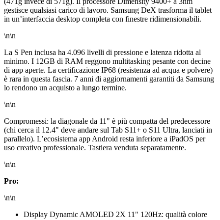
(471g invece di 571g). Il processore Dimensity 9400+ a 3nm
gestisce qualsiasi carico di lavoro. Samsung DeX trasforma il tablet
in un’interfaccia desktop completa con finestre ridimensionabili.
\n\n
La S Pen inclusa ha 4.096 livelli di pressione e latenza ridotta al
minimo. I 12GB di RAM reggono multitasking pesante con decine
di app aperte. La certificazione IP68 (resistenza ad acqua e polvere)
è rara in questa fascia. 7 anni di aggiornamenti garantiti da Samsung
lo rendono un acquisto a lungo termine.
\n\n
Compromessi: la diagonale da 11" è più compatta del predecessore
(chi cerca il 12.4" deve andare sul Tab S11+ o S11 Ultra, lanciati in
parallelo). L’ecosistema app Android resta inferiore a iPadOS per
uso creativo professionale. Tastiera venduta separatamente.
\n\n
Pro:
\n\n
Display Dynamic AMOLED 2X 11" 120Hz: qualità colore