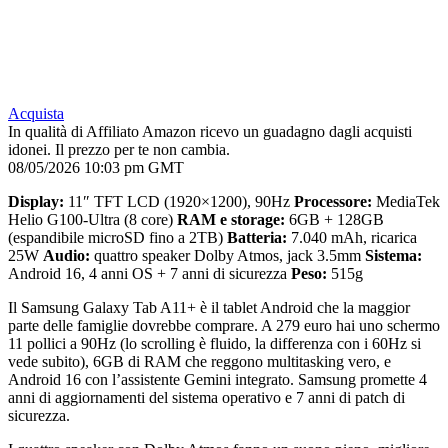
Acquista
In qualità di Affiliato Amazon ricevo un guadagno dagli acquisti
idonei. Il prezzo per te non cambia.
08/05/2026 10:03 pm GMT
Display:
11″ TFT LCD (1920×1200), 90Hz
Processore:
MediaTek
Helio G100-Ultra (8 core)
RAM e storage:
6GB + 128GB
(espandibile microSD fino a 2TB)
Batteria:
7.040 mAh, ricarica
25W
Audio:
quattro speaker Dolby Atmos, jack 3.5mm
Sistema:
Android 16, 4 anni OS + 7 anni di sicurezza
Peso:
515g
Il Samsung Galaxy Tab A11+ è il tablet Android che la maggior
parte delle famiglie dovrebbe comprare. A 279 euro hai uno schermo
11 pollici a 90Hz (lo scrolling è fluido, la differenza con i 60Hz si
vede subito), 6GB di RAM che reggono multitasking vero, e
Android 16 con l’assistente Gemini integrato. Samsung promette 4
anni di aggiornamenti del sistema operativo e 7 anni di patch di
sicurezza.