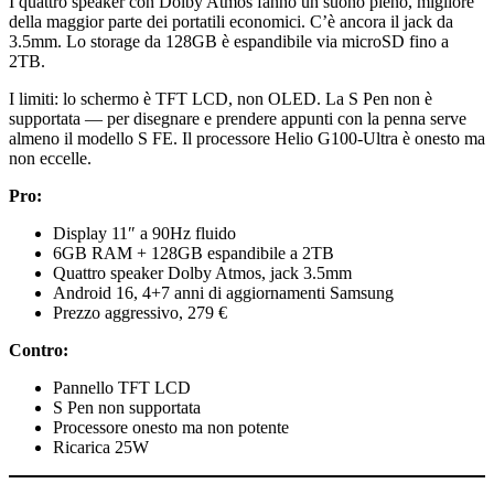
I quattro speaker con Dolby Atmos fanno un suono pieno, migliore
della maggior parte dei portatili economici. C’è ancora il jack da
3.5mm. Lo storage da 128GB è espandibile via microSD fino a
2TB.
I limiti: lo schermo è TFT LCD, non OLED. La S Pen non è
supportata — per disegnare e prendere appunti con la penna serve
almeno il modello S FE. Il processore Helio G100-Ultra è onesto ma
non eccelle.
Pro:
Display 11″ a 90Hz fluido
6GB RAM + 128GB espandibile a 2TB
Quattro speaker Dolby Atmos, jack 3.5mm
Android 16, 4+7 anni di aggiornamenti Samsung
Prezzo aggressivo, 279 €
Contro:
Pannello TFT LCD
S Pen non supportata
Processore onesto ma non potente
Ricarica 25W