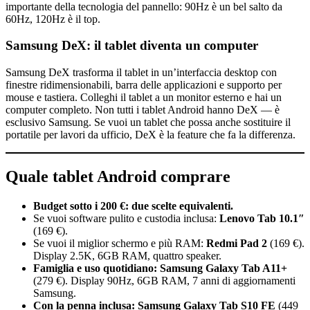
importante della tecnologia del pannello: 90Hz è un bel salto da
60Hz, 120Hz è il top.
Samsung DeX: il tablet diventa un computer
Samsung DeX trasforma il tablet in un’interfaccia desktop con
finestre ridimensionabili, barra delle applicazioni e supporto per
mouse e tastiera. Colleghi il tablet a un monitor esterno e hai un
computer completo. Non tutti i tablet Android hanno DeX — è
esclusivo Samsung. Se vuoi un tablet che possa anche sostituire il
portatile per lavori da ufficio, DeX è la feature che fa la differenza.
Quale tablet Android comprare
Budget sotto i 200 €: due scelte equivalenti.
Se vuoi software pulito e custodia inclusa:
Lenovo Tab 10.1″
(169 €).
Se vuoi il miglior schermo e più RAM:
Redmi Pad 2
(169 €).
Display 2.5K, 6GB RAM, quattro speaker.
Famiglia e uso quotidiano:
Samsung Galaxy Tab A11+
(279 €). Display 90Hz, 6GB RAM, 7 anni di aggiornamenti
Samsung.
Con la penna inclusa:
Samsung Galaxy Tab S10 FE
(449