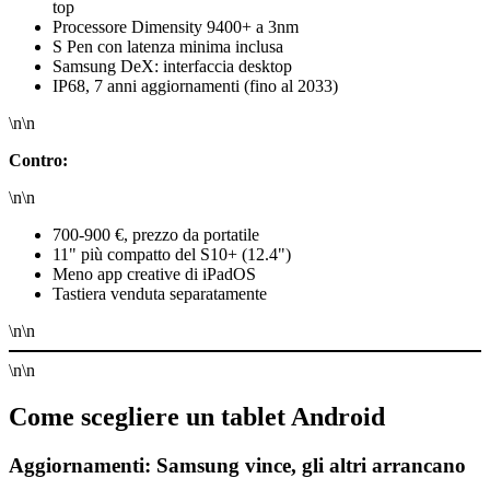
top
Processore Dimensity 9400+ a 3nm
S Pen con latenza minima inclusa
Samsung DeX: interfaccia desktop
IP68, 7 anni aggiornamenti (fino al 2033)
\n\n
Contro:
\n\n
700-900 €, prezzo da portatile
11" più compatto del S10+ (12.4")
Meno app creative di iPadOS
Tastiera venduta separatamente
\n\n
\n\n
Come scegliere un tablet Android
Aggiornamenti: Samsung vince, gli altri arrancano