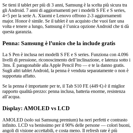
Se tieni il tablet per più di 3 anni, Samsung è la scelta più sicura tra
gli Android. 7 anni di aggiornamenti per i modelli S FE e S series,
4+5 per la serie A. Xiaomi e Lenovo offrono 2-3 aggiornamenti
major. Honor è simile. Se il tablet è un acquisto che vuoi fare una
volta e tenere a lungo, Samsung è l’unica opzione Android che ti dà
questa garanzia.
Penna: Samsung è l’unico che la include gratis
La S Pen è inclusa nei modelli S FE e S series. Funziona con 4.096
livelli di pressione, riconoscimento dell’inclinazione, e latenza sotto i
3ms. È paragonabile alla Apple Pencil Pro — e te la danno gratis.
Sugli altri tablet Android, la penna è venduta separatamente o non è
supportata affatto.
Se la penna è importante per te, il Tab S10 FE (449 €) è il miglior
rapporto qualità-prezzo: penna inclusa, batteria enorme, resistenza
all’acqua.
Display: AMOLED vs LCD
AMOLED (solo sui Samsung premium) ha neri perfetti e contrasto
infinito. LCD va benissimo per il 90% delle persone — colori buoni,
angoli di visione accettabili, e costa meno. Il refresh rate è più