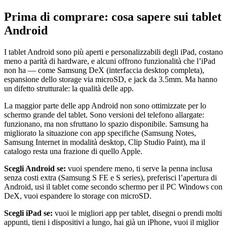
Prima di comprare: cosa sapere sui tablet
Android
I tablet Android sono più aperti e personalizzabili degli iPad, costano
meno a parità di hardware, e alcuni offrono funzionalità che l’iPad
non ha — come Samsung DeX (interfaccia desktop completa),
espansione dello storage via microSD, e jack da 3.5mm. Ma hanno
un difetto strutturale: la qualità delle app.
La maggior parte delle app Android non sono ottimizzate per lo
schermo grande del tablet. Sono versioni del telefono allargate:
funzionano, ma non sfruttano lo spazio disponibile. Samsung ha
migliorato la situazione con app specifiche (Samsung Notes,
Samsung Internet in modalità desktop, Clip Studio Paint), ma il
catalogo resta una frazione di quello Apple.
Scegli Android se:
vuoi spendere meno, ti serve la penna inclusa
senza costi extra (Samsung S FE e S series), preferisci l’apertura di
Android, usi il tablet come secondo schermo per il PC Windows con
DeX, vuoi espandere lo storage con microSD.
Scegli iPad se:
vuoi le migliori app per tablet, disegni o prendi molti
appunti, tieni i dispositivi a lungo, hai già un iPhone, vuoi il miglior