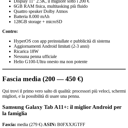
Display 11″ 2.5K, il migliore sotto i 200 €
6GB RAM fisica, multitasking più fluido
Quattro speaker Dolby Atmos
Batteria 8.000 mAh
128GB storage + microSD
Contro:
HyperOS con app preinstallate e pubblicità di sistema
Aggiornamenti Android limitati (2-3 anni)
Ricarica 18W
Nessuna penna ufficiale
Helio G100-Ultra onesto ma non potente
Fascia media (200 — 450 €)
Qui trovi il primo vero salto di qualità: processori più veloci, schermi
migliori, e la possibilità di usare una penna.
Samsung Galaxy Tab A11+: il miglior Android per
la famiglia
Fascia:
media (279 €)
ASIN:
B0FXXJGTFF