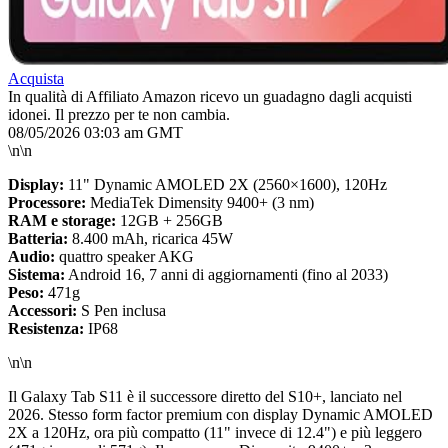
Acquista
In qualità di Affiliato Amazon ricevo un guadagno dagli acquisti
idonei. Il prezzo per te non cambia.
08/05/2026 03:03 am GMT
\n\n
Display:
11" Dynamic AMOLED 2X (2560×1600), 120Hz
Processore:
MediaTek Dimensity 9400+ (3 nm)
RAM e storage:
12GB + 256GB
Batteria:
8.400 mAh, ricarica 45W
Audio:
quattro speaker AKG
Sistema:
Android 16, 7 anni di aggiornamenti (fino al 2033)
Peso:
471g
Accessori:
S Pen inclusa
Resistenza:
IP68
\n\n
Il Galaxy Tab S11 è il successore diretto del S10+, lanciato nel
2026. Stesso form factor premium con display Dynamic AMOLED
2X a 120Hz, ora più compatto (11" invece di 12.4") e più leggero