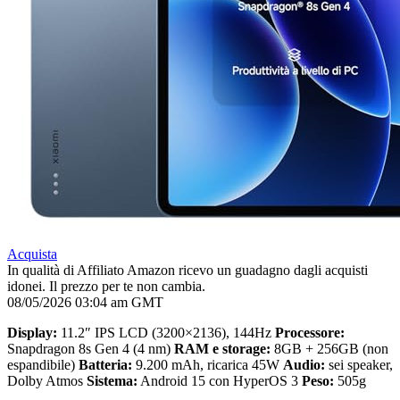
Acquista
In qualità di Affiliato Amazon ricevo un guadagno dagli acquisti
idonei. Il prezzo per te non cambia.
08/05/2026 03:04 am GMT
Display:
11.2″ IPS LCD (3200×2136), 144Hz
Processore:
Snapdragon 8s Gen 4 (4 nm)
RAM e storage:
8GB + 256GB (non
espandibile)
Batteria:
9.200 mAh, ricarica 45W
Audio:
sei speaker,
Dolby Atmos
Sistema:
Android 15 con HyperOS 3
Peso:
505g