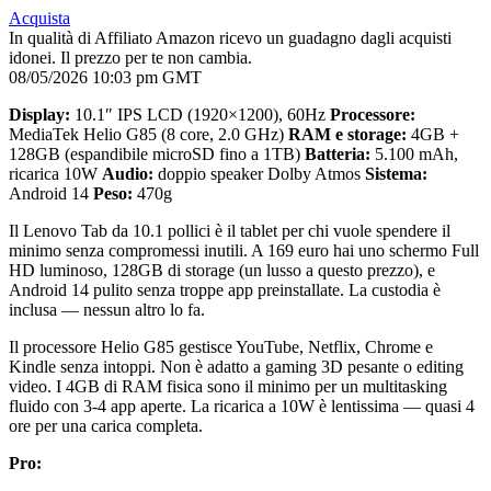
Acquista
In qualità di Affiliato Amazon ricevo un guadagno dagli acquisti
idonei. Il prezzo per te non cambia.
08/05/2026 10:03 pm GMT
Display:
10.1″ IPS LCD (1920×1200), 60Hz
Processore:
MediaTek Helio G85 (8 core, 2.0 GHz)
RAM e storage:
4GB +
128GB (espandibile microSD fino a 1TB)
Batteria:
5.100 mAh,
ricarica 10W
Audio:
doppio speaker Dolby Atmos
Sistema:
Android 14
Peso:
470g
Il Lenovo Tab da 10.1 pollici è il tablet per chi vuole spendere il
minimo senza compromessi inutili. A 169 euro hai uno schermo Full
HD luminoso, 128GB di storage (un lusso a questo prezzo), e
Android 14 pulito senza troppe app preinstallate. La custodia è
inclusa — nessun altro lo fa.
Il processore Helio G85 gestisce YouTube, Netflix, Chrome e
Kindle senza intoppi. Non è adatto a gaming 3D pesante o editing
video. I 4GB di RAM fisica sono il minimo per un multitasking
fluido con 3-4 app aperte. La ricarica a 10W è lentissima — quasi 4
ore per una carica completa.
Pro: