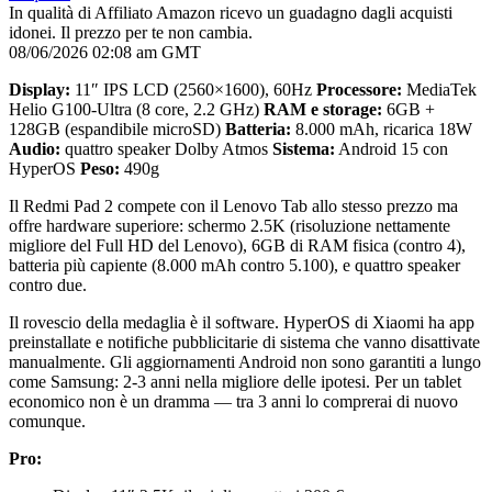
In qualità di Affiliato Amazon ricevo un guadagno dagli acquisti
idonei. Il prezzo per te non cambia.
08/06/2026 02:08 am GMT
Display:
11″ IPS LCD (2560×1600), 60Hz
Processore:
MediaTek
Helio G100-Ultra (8 core, 2.2 GHz)
RAM e storage:
6GB +
128GB (espandibile microSD)
Batteria:
8.000 mAh, ricarica 18W
Audio:
quattro speaker Dolby Atmos
Sistema:
Android 15 con
HyperOS
Peso:
490g
Il Redmi Pad 2 compete con il Lenovo Tab allo stesso prezzo ma
offre hardware superiore: schermo 2.5K (risoluzione nettamente
migliore del Full HD del Lenovo), 6GB di RAM fisica (contro 4),
batteria più capiente (8.000 mAh contro 5.100), e quattro speaker
contro due.
Il rovescio della medaglia è il software. HyperOS di Xiaomi ha app
preinstallate e notifiche pubblicitarie di sistema che vanno disattivate
manualmente. Gli aggiornamenti Android non sono garantiti a lungo
come Samsung: 2-3 anni nella migliore delle ipotesi. Per un tablet
economico non è un dramma — tra 3 anni lo comprerai di nuovo
comunque.
Pro: