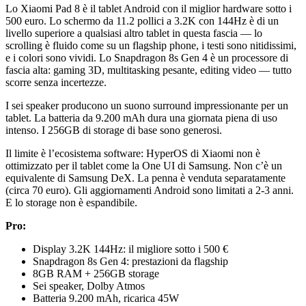
Lo Xiaomi Pad 8 è il tablet Android con il miglior hardware sotto i
500 euro. Lo schermo da 11.2 pollici a 3.2K con 144Hz è di un
livello superiore a qualsiasi altro tablet in questa fascia — lo
scrolling è fluido come su un flagship phone, i testi sono nitidissimi,
e i colori sono vividi. Lo Snapdragon 8s Gen 4 è un processore di
fascia alta: gaming 3D, multitasking pesante, editing video — tutto
scorre senza incertezze.
I sei speaker producono un suono surround impressionante per un
tablet. La batteria da 9.200 mAh dura una giornata piena di uso
intenso. I 256GB di storage di base sono generosi.
Il limite è l’ecosistema software: HyperOS di Xiaomi non è
ottimizzato per il tablet come la One UI di Samsung. Non c’è un
equivalente di Samsung DeX. La penna è venduta separatamente
(circa 70 euro). Gli aggiornamenti Android sono limitati a 2-3 anni.
E lo storage non è espandibile.
Pro:
Display 3.2K 144Hz: il migliore sotto i 500 €
Snapdragon 8s Gen 4: prestazioni da flagship
8GB RAM + 256GB storage
Sei speaker, Dolby Atmos
Batteria 9.200 mAh, ricarica 45W