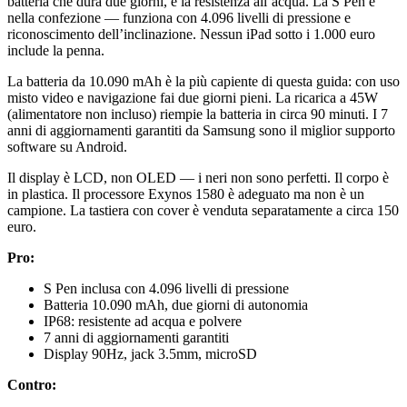
batteria che dura due giorni, e la resistenza all’acqua. La S Pen è
nella confezione — funziona con 4.096 livelli di pressione e
riconoscimento dell’inclinazione. Nessun iPad sotto i 1.000 euro
include la penna.
La batteria da 10.090 mAh è la più capiente di questa guida: con uso
misto video e navigazione fai due giorni pieni. La ricarica a 45W
(alimentatore non incluso) riempie la batteria in circa 90 minuti. I 7
anni di aggiornamenti garantiti da Samsung sono il miglior supporto
software su Android.
Il display è LCD, non OLED — i neri non sono perfetti. Il corpo è
in plastica. Il processore Exynos 1580 è adeguato ma non è un
campione. La tastiera con cover è venduta separatamente a circa 150
euro.
Pro:
S Pen inclusa con 4.096 livelli di pressione
Batteria 10.090 mAh, due giorni di autonomia
IP68: resistente ad acqua e polvere
7 anni di aggiornamenti garantiti
Display 90Hz, jack 3.5mm, microSD
Contro: