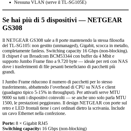
Nessuna VLAN (serve il TL-SG105E)
Se hai più di 5 dispositivi — NETGEAR
GS308
Il NETGEAR GS308 sale a 8 porte mantenendo la stessa filosofia
del TL-SG105: non gestito (unmanaged), Gigabit, scocca in metallo,
completamente fanless. Switching capacity 16 Gbps (non-blocking).
Il chipset è un Broadcom BCM53344 con buffer da 4 Mbit e
supporto Jumbo Frame fino a 9.720 byte — ideale per reti con NAS
dove i trasferimenti di file pesanti beneficiano di pacchetti più
grandi.
I Jumbo Frame riducono il numero di pacchetti per lo stesso
trasferimento, abbattendo l’overhead di CPU su NAS e client
(guadagno tipico 5-15% in throughput). Per attivarli serve MTU
9000 su tutti i dispositivi coinvolti — se anche uno solo parla MTU
1500, le prestazioni peggiorano. Il design NETGEAR con porte sul
retro e LED frontali tiene i cavi ordinati dietro la scrivania. Include
un cavo Ethernet nella confezione.
Porte:
8 × Gigabit RJ45
Switching capacity:
16 Gbps (non-blocking)