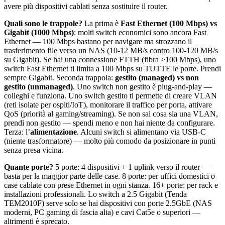
avere più dispositivi cablati senza sostituire il router.
Quali sono le trappole?
La prima è
Fast Ethernet (100 Mbps) vs
Gigabit (1000 Mbps)
: molti switch economici sono ancora Fast
Ethernet — 100 Mbps bastano per navigare ma strozzano il
trasferimento file verso un NAS (10-12 MB/s contro 100-120 MB/s
su Gigabit). Se hai una connessione FTTH (fibra >100 Mbps), uno
switch Fast Ethernet ti limita a 100 Mbps su TUTTE le porte. Prendi
sempre Gigabit. Seconda trappola:
gestito (managed) vs non
gestito (unmanaged)
. Uno switch non gestito è plug-and-play —
colleghi e funziona. Uno switch gestito ti permette di creare VLAN
(reti isolate per ospiti/IoT), monitorare il traffico per porta, attivare
QoS (priorità al gaming/streaming). Se non sai cosa sia una VLAN,
prendi non gestito — spendi meno e non hai niente da configurare.
Terza: l’
alimentazione
. Alcuni switch si alimentano via USB-C
(niente trasformatore) — molto più comodo da posizionare in punti
senza presa vicina.
Quante porte?
5 porte: 4 dispositivi + 1 uplink verso il router —
basta per la maggior parte delle case. 8 porte: per uffici domestici o
case cablate con prese Ethernet in ogni stanza. 16+ porte: per rack e
installazioni professionali. Lo switch a 2.5 Gigabit (Tenda
TEM2010F) serve solo se hai dispositivi con porte 2.5GbE (NAS
moderni, PC gaming di fascia alta) e cavi Cat5e o superiori —
altrimenti è sprecato.