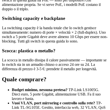
switch in questa guida ha PoE — sono per dispositivi con
alimentazione propria. Se vi serve PoE, i modelli PoE costano il
doppio o il triplo.
Switching capacity e backplane
La switching capacity è la banda totale che lo switch gestisce
simultaneamente: numero di porte × velocità × 2 (full-duplex). Uno
switch a 5 porte Gigabit deve avere almeno 10 Gbps per essere non-
blocking. Tutti gli switch in questa guida lo sono.
Scocca: plastica o metallo?
La scocca in metallo dissipa il calore passivamente — importante se
lo switch sta in un armadio chiuso o acceso 24 ore su 24. La
differenza di prezzo è 3-5 €: prendete il metallo per longevità.
Quale comprare?
Budget minimo, nessuna pretesa?
TP-Link LS1005G.
Dieci euro, 5 porte Gigabit, alimentazione USB. Fa il suo
lavoro e basta.
Vuoi VLAN, port mirroring e controllo sulla rete?
TP-
Link TL-SG105E. Gestito, interfaccia web, 32 VLAN, QoS