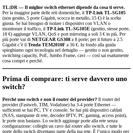
TL;DR — Il miglior switch ethernet dipende da cosa ti serve.
Per la maggior parte delle reti domestiche, il
TP-Link TL-SG105
(non gestito, 5 porte Gigabit, scocca in metallo, 15 €) è la scelta
giusta. Se hai bisogno di isolare i dispositivi con VLAN o
monitorare il traffico, il
TP-Link TL-SG105E
(gestito, stesse porte,
18 €) aggiunge VLAN, QoS e port mirroring a soli 3 € in più. Per
più porte vai di
NETGEAR GS308
a 8 porte; per il futuro a 2.5
Gigabit c’è il
Tenda TEM2010F
a 36 €. In fondo alla guida
spieghiamo ogni tecnologia nel dettaglio — gestito o non gestito,
switching capacity, PoE, Jumbo Frame, cavi — così sai esattamente
cosa compri e perché.
Prima di comprare: ti serve davvero uno
switch?
Perché uno switch e non il router del provider?
Il router del
provider (Fastweb, TIM, Vodafone) ha 3-4 porte Ethernet —
sufficienti se hai PC, TV e console. Se hai più dispositivi cablati
(NAS, stampante di rete, decoder IPTV, PC gaming, access point),
le porte non bastano. Lo switch aggiunge porte alla rete senza
configurazione: colleghi un cavo dal router allo switch, e tutte le
porte dello switch diventano parte della tua rete. È l’unico modo per