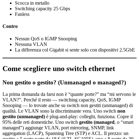
Scocca in metallo
Switching capacity 25 Gbps
Fanless
Contro
Nessun QoS o IGMP Snooping
Nessuna VLAN
La differenza col Gigabit si sente solo con dispositivi 2.5GbE
Come scegliere uno switch ethernet
Non gestito o gestito? (Unmanaged o managed?)
La prima domanda da farsi non è “quante porte?” ma “mi servono le
VLAN?”. Perché il resto — switching capacity, QoS, IGMP
Snooping — lo trovate anche su switch non gestiti (unmanaged) di
qualità. Le VLAN sono la discriminante vera. Uno switch
non
gestito (unmanaged)
è plug-and-play: colleghi, funziona. Copre il
95% delle reti domestiche. Uno switch
gestito (managed
, o “smart
managed”) aggiunge VLAN, port mirroring, SNMP, link
aggregation (LACP), Spanning Tree (STP) e ACL. Il prezzo: un
gestito a 5 porte parte da 18 € (il TL-SG105E), uno a 8 porte da 30-