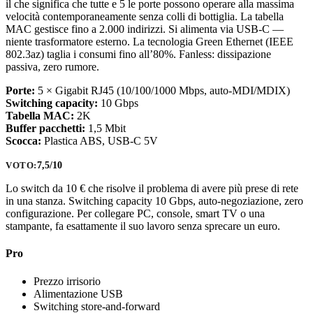
il che significa che tutte e 5 le porte possono operare alla massima
velocità contemporaneamente senza colli di bottiglia. La tabella
MAC gestisce fino a 2.000 indirizzi. Si alimenta via USB-C —
niente trasformatore esterno. La tecnologia Green Ethernet (IEEE
802.3az) taglia i consumi fino all’80%. Fanless: dissipazione
passiva, zero rumore.
Porte:
5 × Gigabit RJ45 (10/100/1000 Mbps, auto-MDI/MDIX)
Switching capacity:
10 Gbps
Tabella MAC:
2K
Buffer pacchetti:
1,5 Mbit
Scocca:
Plastica ABS, USB-C 5V
7,5/10
VOTO:
Lo switch da 10 € che risolve il problema di avere più prese di rete
in una stanza. Switching capacity 10 Gbps, auto-negoziazione, zero
configurazione. Per collegare PC, console, smart TV o una
stampante, fa esattamente il suo lavoro senza sprecare un euro.
Pro
Prezzo irrisorio
Alimentazione USB
Switching store-and-forward