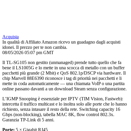
Acquista
In qualità di Affiliato Amazon ricevo un guadagno dagli acquisti
idonei. Il prezzo per te non cambia.
08/05/2026 05:07 pm GMT
Il TL-SG105 non gestito (unmanaged) prende tutto quello che fa
bene il LS1005G e lo mette in una scocca di metallo con un buffer
pacchetti più grande (2 Mbit) e QoS 802.1p/DSCP via hardware. Il
chip Marvell 88E6390 riconosce i tag di priorità nei pacchetti e li
mette in coda automaticamente — una chiamata VoIP o una partita
online passano davanti a un download Steam senza configurazione.
L’IGMP Snooping è essenziale per IPTV (TIM Vision, Fastweb):
intercetta il traffico multicast e lo inoltra solo alle porte che lo hanno
richiesto, senza intasare il resto della rete. Switching capacity 16
Gbps (non-blocking), tabella MAC 8K, flow control 802.3x.
Garanzia TP-Link di 5 anni.
Porte:
5 × Gigabit RJ45