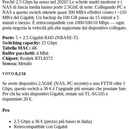
Perché 2.5 Gbps ha senso nel 2026? Le schede madri moderne e i
NAS di fascia media hanno porte 2.5GbE di serie. Collegando PC e
NAS a questo switch ottenete quasi 300 MB/s effettivi contro i ~110
MB/s del Gigabit. Un backup da 100 GB passa da 15 minuti a 5
minuti e mezzo. È retrocompatibile con 1000/100/10 Mbps — ogni
porta negozia la velocità più alta supportata dal dispositivo collegato.
Porte:
5 × 2.5 Gigabit RJ45 (NBASE-T)
Switching capacity:
25 Gbps
Tabella MAC:
4K
Buffer pacchetti:
4 Mbit
Chipset:
Realtek RTL8372
Scocca:
Metallo
8,2/10
VOTO:
Se avete dispositivi 2.5GbE (NAS, PC recente) o una FTTH oltre 1
Gbps, questo switch a 36 € è l’upgrade più sensato che possiate fare.
Per chi ha solo dispositivi Gigabit, restate sul TL-SG105 e
risparmiate 20 €.
Pro
2.5 Gbps a 36 € (prezzo più basso in Italia)
Retrocompatibile con Gigabit