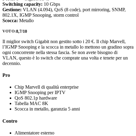
Switching capacity:
10 Gbps
Gestione:
VLAN (4.094), QoS (8 code), port mirroring, SNMP,
802.1X, IGMP Snooping, storm control
Scocca:
Metallo
8,7/10
VOTO:
Il miglior switch Gigabit non gestito sotto i 20 €. Il chip Marvell,
l’IGMP Snooping e la scocca in metallo lo mettono un gradino sopra
ogni concorrente nella stessa fascia. Se non avete bisogno di
VLAN, questo è lo switch che comprate una volta e tenete per un
decennio.
Pro
Chip Marvell di qualità enterprise
IGMP Snooping per IPTV
QoS 802.1p hardware
Tabella MAC 8K
Scocca in metallo, garanzia 5 anni
Contro
Alimentatore esterno