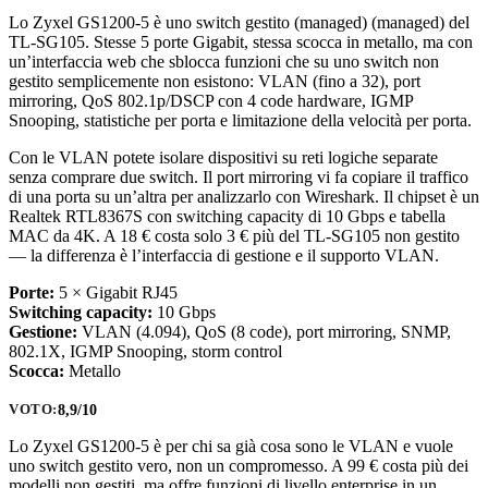
Lo Zyxel GS1200-5 è uno switch gestito (managed) (managed) del
TL-SG105. Stesse 5 porte Gigabit, stessa scocca in metallo, ma con
un’interfaccia web che sblocca funzioni che su uno switch non
gestito semplicemente non esistono: VLAN (fino a 32), port
mirroring, QoS 802.1p/DSCP con 4 code hardware, IGMP
Snooping, statistiche per porta e limitazione della velocità per porta.
Con le VLAN potete isolare dispositivi su reti logiche separate
senza comprare due switch. Il port mirroring vi fa copiare il traffico
di una porta su un’altra per analizzarlo con Wireshark. Il chipset è un
Realtek RTL8367S con switching capacity di 10 Gbps e tabella
MAC da 4K. A 18 € costa solo 3 € più del TL-SG105 non gestito
— la differenza è l’interfaccia di gestione e il supporto VLAN.
Porte:
5 × Gigabit RJ45
Switching capacity:
10 Gbps
Gestione:
VLAN (4.094), QoS (8 code), port mirroring, SNMP,
802.1X, IGMP Snooping, storm control
Scocca:
Metallo
8,9/10
VOTO:
Lo Zyxel GS1200-5 è per chi sa già cosa sono le VLAN e vuole
uno switch gestito vero, non un compromesso. A 99 € costa più dei
modelli non gestiti, ma offre funzioni di livello enterprise in un