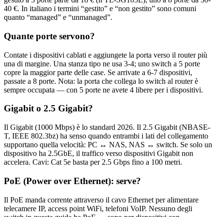
40 €. In italiano i termini “gestito” e “non gestito” sono comuni
quanto “managed” e “unmanaged”.
Quante porte servono?
Contate i dispositivi cablati e aggiungete la porta verso il router più
una di margine. Una stanza tipo ne usa 3-4; uno switch a 5 porte
copre la maggior parte delle case. Se arrivate a 6-7 dispositivi,
passate a 8 porte. Nota: la porta che collega lo switch al router è
sempre occupata — con 5 porte ne avete 4 libere per i dispositivi.
Gigabit o 2.5 Gigabit?
Il Gigabit (1000 Mbps) è lo standard 2026. Il 2.5 Gigabit (NBASE-
T, IEEE 802.3bz) ha senso quando entrambi i lati del collegamento
supportano quella velocità: PC ↔ NAS, NAS ↔ switch. Se solo un
dispositivo ha 2.5GbE, il traffico verso dispositivi Gigabit non
accelera. Cavi: Cat 5e basta per 2.5 Gbps fino a 100 metri.
PoE (Power over Ethernet): serve?
Il PoE manda corrente attraverso il cavo Ethernet per alimentare
telecamere IP, access point WiFi, telefoni VoIP. Nessuno degli