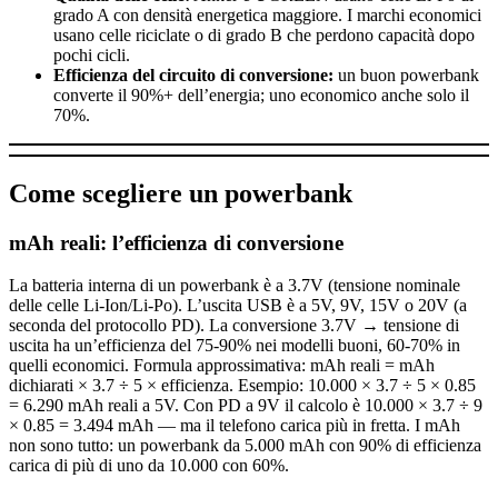
grado A con densità energetica maggiore. I marchi economici
usano celle riciclate o di grado B che perdono capacità dopo
pochi cicli.
Efficienza del circuito di conversione:
un buon powerbank
converte il 90%+ dell’energia; uno economico anche solo il
70%.
Come scegliere un powerbank
mAh reali: l’efficienza di conversione
La batteria interna di un powerbank è a 3.7V (tensione nominale
delle celle Li-Ion/Li-Po). L’uscita USB è a 5V, 9V, 15V o 20V (a
seconda del protocollo PD). La conversione 3.7V → tensione di
uscita ha un’efficienza del 75-90% nei modelli buoni, 60-70% in
quelli economici. Formula approssimativa: mAh reali = mAh
dichiarati × 3.7 ÷ 5 × efficienza. Esempio: 10.000 × 3.7 ÷ 5 × 0.85
= 6.290 mAh reali a 5V. Con PD a 9V il calcolo è 10.000 × 3.7 ÷ 9
× 0.85 = 3.494 mAh — ma il telefono carica più in fretta. I mAh
non sono tutto: un powerbank da 5.000 mAh con 90% di efficienza
carica di più di uno da 10.000 con 60%.