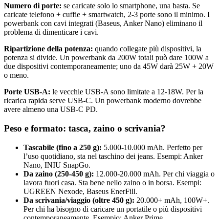
Numero di porte:
se caricate solo lo smartphone, una basta. Se
caricate telefono + cuffie + smartwatch, 2-3 porte sono il minimo. I
powerbank con cavi integrati (Baseus, Anker Nano) eliminano il
problema di dimenticare i cavi.
Ripartizione della potenza:
quando collegate più dispositivi, la
potenza si divide. Un powerbank da 200W totali può dare 100W a
due dispositivi contemporaneamente; uno da 45W darà 25W + 20W
o meno.
Porte USB-A:
le vecchie USB-A sono limitate a 12-18W. Per la
ricarica rapida serve USB-C. Un powerbank moderno dovrebbe
avere almeno una USB-C PD.
Peso e formato: tasca, zaino o scrivania?
Tascabile (fino a 250 g):
5.000-10.000 mAh. Perfetto per
l’uso quotidiano, sta nel taschino dei jeans. Esempi: Anker
Nano, INIU SnapGo.
Da zaino (250-450 g):
12.000-20.000 mAh. Per chi viaggia o
lavora fuori casa. Sta bene nello zaino o in borsa. Esempi:
UGREEN Nexode, Baseus EnerFill.
Da scrivania/viaggio (oltre 450 g):
20.000+ mAh, 100W+.
Per chi ha bisogno di caricare un portatile o più dispositivi
contemporaneamente. Esempio: Anker Prime.