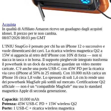
Acquista
In qualità di Affiliato Amazon ricevo un guadagno dagli acquisti
idonei. Il prezzo per te non cambia.
08/07/2026 08:03 pm GMT
L’INIU SnapGo è pensato per chi ha un iPhone 12 o successivo e
vuole dimenticarsi dei cavi. La ricarica wireless magnetica Qi2 a
15W si aggancia al retro dell’iPhone con 10N di forza — non si
stacca in tasca o in borsa. Il supporto pieghevole integrato trasforma
il powerbank in un dock da scrivania: guardate un video mentre
caricate. C’è anche una porta USB-C con 45W PD per la ricarica
via cavo (iPhone al 50% in 25 minuti). Con 10.000 mAh carica un
iPhone 16 circa 1,8 volte. Lo spessore di soli 1,4 cm lo rende uno
dei powerbank MagSafe più sottili sul mercato. Certificazione Qi2
ufficiale — non è un “compatibile MagSafe” ma usa lo standard
magnetico Apple di seconda generazione.
Capacità:
10.000 mAh
Potenza:
45W USB-C PD + 15W wireless Qi2
Porte:
1 USB-C + ricarica wireless magnetica