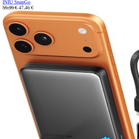
INIU SnapGo
59,99 €
47,46 €