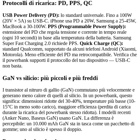
Protocolli di ricarica: PD, PPS, QC
USB Power Delivery (PD):
lo standard universale. Fino a 100W
(20V × 5A) su USB-C. iPhone usa PD a 20W, Samsung a 25-45W,
MacBook a 30-100W.
PPS (Programmable Power Supply):
estensione del PD che regola tensione e corrente in tempo reale
(ogni 10 secondi) in base alla temperatura della batteria. Samsung
Super Fast Charging 2.0 richiede PPS.
Quick Charge (QC):
standard Qualcomm, supportato da alcuni telefoni Android (Xiaomi,
Motorola). Meno efficiente del PD ma retrocompatibile. Verifica che
il powerbank supporti il protocollo del tuo dispositivo — USB-C
non basta.
GaN vs silicio: più piccoli e più freddi
I transistor al nitruro di gallio (GaN) commutano più velocemente e
generano meno calore di quelli al silicio. In un powerbank, questo
significa: dimensioni ridotte del 30-40%, temperature più basse (10-
15°C in meno sotto carico), maggiore efficienza (perdita di carica
durante la ricarica del powerbank stesso ridotta). I modelli recenti
(Anker Nano, Baseus GaN) usano GaN. La differenza è
percepibile: un 10.000 mAh GaN sta in tasca come un pacchetto di
gomme; uno al silicio è spesso il doppio.