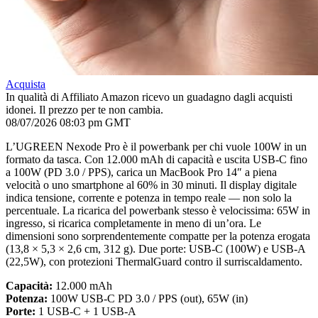
Acquista
In qualità di Affiliato Amazon ricevo un guadagno dagli acquisti
idonei. Il prezzo per te non cambia.
08/07/2026 08:03 pm GMT
L’UGREEN Nexode Pro è il powerbank per chi vuole 100W in un
formato da tasca. Con 12.000 mAh di capacità e uscita USB-C fino
a 100W (PD 3.0 / PPS), carica un MacBook Pro 14″ a piena
velocità o uno smartphone al 60% in 30 minuti. Il display digitale
indica tensione, corrente e potenza in tempo reale — non solo la
percentuale. La ricarica del powerbank stesso è velocissima: 65W in
ingresso, si ricarica completamente in meno di un’ora. Le
dimensioni sono sorprendentemente compatte per la potenza erogata
(13,8 × 5,3 × 2,6 cm, 312 g). Due porte: USB-C (100W) e USB-A
(22,5W), con protezioni ThermalGuard contro il surriscaldamento.
Capacità:
12.000 mAh
Potenza:
100W USB-C PD 3.0 / PPS (out), 65W (in)
Porte:
1 USB-C + 1 USB-A