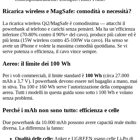
Ricarica wireless e MagSafe: comodità o necessità?
La ricarica wireless Qi2/MagSafe è comodissima — attacchi il
powerbank al telefono e carichi senza pensieri. Ma ha un’efficienza
inferiore (70-80% contro il 90%+ del cavo), produce più calore ed è
più lenta (15W wireless contro 45-100W via cavo). Ha senso se
avete un iPhone e volete la massima comodità quotidiana. Se vi
serve potenza o efficienza, il cavo vince sempre.
Aereo: il limite dei 100 Wh
Per i voli commerciali, il limite standard è
100 Wh
(circa 27.000
mAh a 3,7 V). I powerbank devono essere nel bagaglio a mano, mai
in stiva. Tra 100 e 160 Wh serve l’autorizzazione della compagnia
aerea. Tutti i modelli in questa guida sono sotto i 100 Wh e volano
senza problemi.
Perché i mAh non sono tutto: efficienza e celle
Due powerbank da 10.000 mAh possono avere capacità reale molto
diversa. La differenza la fanno:
Qualità delle celle:
Anker e UGREEN usano celle Li-Po di