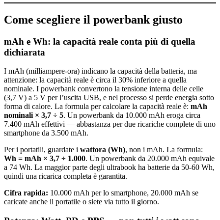
Come scegliere il powerbank giusto
mAh e Wh: la capacità reale conta più di quella
dichiarata
I mAh (milliampere-ora) indicano la capacità della batteria, ma
attenzione: la capacità reale è circa il 30% inferiore a quella
nominale. I powerbank convertono la tensione interna delle celle
(3,7 V) a 5 V per l’uscita USB, e nel processo si perde energia sotto
forma di calore. La formula per calcolare la capacità reale è:
mAh
nominali × 3,7 ÷ 5
. Un powerbank da 10.000 mAh eroga circa
7.400 mAh effettivi — abbastanza per due ricariche complete di uno
smartphone da 3.500 mAh.
Per i portatili, guardate i
wattora (Wh)
, non i mAh. La formula:
Wh = mAh × 3,7 ÷ 1.000
. Un powerbank da 20.000 mAh equivale
a 74 Wh. La maggior parte degli ultrabook ha batterie da 50-60 Wh,
quindi una ricarica completa è garantita.
Cifra rapida:
10.000 mAh per lo smartphone, 20.000 mAh se
caricate anche il portatile o siete via tutto il giorno.