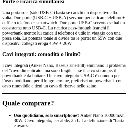
Porte e ricarica simultanea
Una porta sola (solo USB-C) basta se carichi un dispositivo alla
volta. Due porte (USB-C + USB-A) servono per caricare telefono +
cuffie o telefono + smartwatch. Due porte USB-C servono se hai un
ecosistema tutto USB-C. La ricarica pass-through (carichi il
powerbank mentre lui carica il telefono) è utile in viaggio con una
presa sola. La potenza totale si divide tra le porte: un 65W con due
dispositivi collegati eroga 45W + 20W.
Cavi integrati: comodità o limite?
I cavi integrati (Anker Nano, Baseus EnerFill) eliminano il problema
del “cavo dimenticato” ma sono fragili — se il cavo si rompe, il
powerbank è da buttare. Un cavo integrato USB-C è comodo per
l’uso quotidiano; per il lungo termine, preferisci un powerbank con
cavo rimovibile e tieni un cavo di riserva nello zaino.
Quale comprare?
Uso quotidiano, solo smartphone?
Anker Nano 10000mAh
30W. Cavo integrato, tascabile, 25 €. La definizione di “basta
e avanza”.