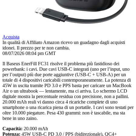
Acquista
In qualità di Affiliato Amazon ricevo un guadagno dagli acquisti
idonei. Il prezzo per te non cambia.
08/07/2026 08:04 pm GMT
Il Baseus EnerFill FC31 risolve il problema più fastidioso dei
powerbank: i cavi. Due cavi USB-C integrati (uno per l’input, uno
per l’output) più due porte aggiuntive (USB-C + USB-A) per un
totale di 4 dispositivi caricabili contemporaneamente. La potenza di
45W in uscita tramite PD 3.0 e PPS basta per caricare un MacBook
Air o un ultrabook — lentamente, ma ci arriva. Lo schermo LCD
digitale mostra la percentuale residua con precisione, non a pallini.
20.000 mAh reali vi danno circa 4 ricariche complete di uno
smartphone o una ricarica piena di un portatile. I cavi sono testati per
oltre 10.000 piegature. Pesa 430 grammi: non è tascabile, ma sta
bene in uno zaino.
Capacità:
20.000 mAh
Potenza:
45W USB-C PD 3.0 / PPS (bidirezionale), QC4+