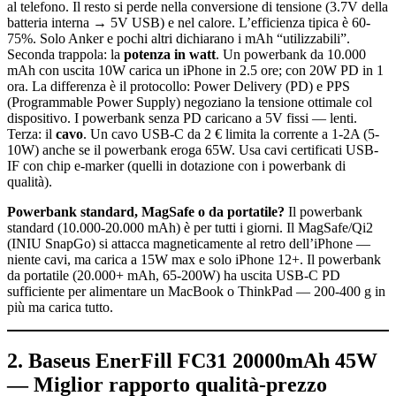
al telefono. Il resto si perde nella conversione di tensione (3.7V della
batteria interna → 5V USB) e nel calore. L’efficienza tipica è 60-
75%. Solo Anker e pochi altri dichiarano i mAh “utilizzabili”.
Seconda trappola: la
potenza in watt
. Un powerbank da 10.000
mAh con uscita 10W carica un iPhone in 2.5 ore; con 20W PD in 1
ora. La differenza è il protocollo: Power Delivery (PD) e PPS
(Programmable Power Supply) negoziano la tensione ottimale col
dispositivo. I powerbank senza PD caricano a 5V fissi — lenti.
Terza: il
cavo
. Un cavo USB-C da 2 € limita la corrente a 1-2A (5-
10W) anche se il powerbank eroga 65W. Usa cavi certificati USB-
IF con chip e-marker (quelli in dotazione con i powerbank di
qualità).
Powerbank standard, MagSafe o da portatile?
Il powerbank
standard (10.000-20.000 mAh) è per tutti i giorni. Il MagSafe/Qi2
(INIU SnapGo) si attacca magneticamente al retro dell’iPhone —
niente cavi, ma carica a 15W max e solo iPhone 12+. Il powerbank
da portatile (20.000+ mAh, 65-200W) ha uscita USB-C PD
sufficiente per alimentare un MacBook o ThinkPad — 200-400 g in
più ma carica tutto.
2. Baseus EnerFill FC31 20000mAh 45W
— Miglior rapporto qualità-prezzo