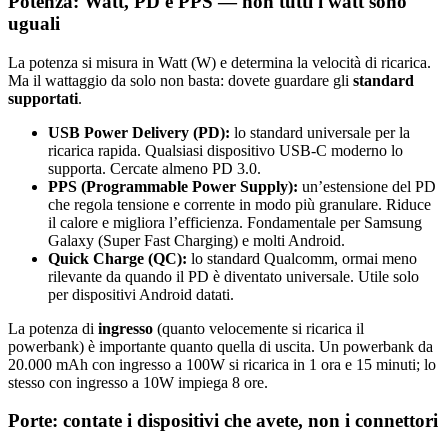
Potenza: Watt, PD e PPS — non tutti i watt sono
uguali
La potenza si misura in Watt (W) e determina la velocità di ricarica.
Ma il wattaggio da solo non basta: dovete guardare gli
standard
supportati
.
USB Power Delivery (PD):
lo standard universale per la
ricarica rapida. Qualsiasi dispositivo USB-C moderno lo
supporta. Cercate almeno PD 3.0.
PPS (Programmable Power Supply):
un’estensione del PD
che regola tensione e corrente in modo più granulare. Riduce
il calore e migliora l’efficienza. Fondamentale per Samsung
Galaxy (Super Fast Charging) e molti Android.
Quick Charge (QC):
lo standard Qualcomm, ormai meno
rilevante da quando il PD è diventato universale. Utile solo
per dispositivi Android datati.
La potenza di
ingresso
(quanto velocemente si ricarica il
powerbank) è importante quanto quella di uscita. Un powerbank da
20.000 mAh con ingresso a 100W si ricarica in 1 ora e 15 minuti; lo
stesso con ingresso a 10W impiega 8 ore.
Porte: contate i dispositivi che avete, non i connettori