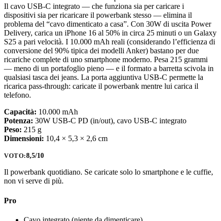
Il cavo USB-C integrato — che funziona sia per caricare i
dispositivi sia per ricaricare il powerbank stesso — elimina il
problema del “cavo dimenticato a casa”. Con 30W di uscita Power
Delivery, carica un iPhone 16 al 50% in circa 25 minuti o un Galaxy
S25 a pari velocità. I 10.000 mAh reali (considerando l’efficienza di
conversione del 90% tipica dei modelli Anker) bastano per due
ricariche complete di uno smartphone moderno. Pesa 215 grammi
— meno di un portafoglio pieno — e il formato a barretta scivola in
qualsiasi tasca dei jeans. La porta aggiuntiva USB-C permette la
ricarica pass-through: caricate il powerbank mentre lui carica il
telefono.
Capacità:
10.000 mAh
Potenza:
30W USB-C PD (in/out), cavo USB-C integrato
Peso:
215 g
Dimensioni:
10,4 × 5,3 × 2,6 cm
8,5/10
VOTO:
Il powerbank quotidiano. Se caricate solo lo smartphone e le cuffie,
non vi serve di più.
Pro
Cavo integrato (niente da dimenticare)