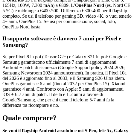
165Hz, 100W, 7.300 mAh) a €809. L’
OnePlus Nord
(es. Nord CE
5 5G) è midrange a €400-500. Differenza €300-400 per il flagship
completo. Se usi il telefono per gaming 3D, video 4K, o vuoi tenerlo
4+ anni, OnePlus 15. Se usi per comunicazione, social, foto,
OnePlus Nord basta.
Il supporto software è davvero 7 anni per Pixel e
Samsung?
Sì, per Pixel 8 in poi (Tensor G2+) e Galaxy S21 in poi: Google e
Samsung garantiscono ufficialmente 7 anni di aggiornamenti
Android + patch di sicurezza (Google Support policy 2024-2026,
Samsung Newsroom 2024 announcement). In pratica, il Pixel 10a
del 2026 è aggiornato fino al 2033, e il Samsung S26 Ultra idem.
OnePlus garantisce 6 anni (fino al 2032 per OnePlus 15). Xiaomi
garantisce 4 anni. Confronto con Apple: 5 anni di aggiornamenti
iOS + 6-7 anni di patch. Il delta è 1-2 anni a favore di
Google/Samsung, che per chi tiene il telefono 5-7 anni fa la
differenza tra ricomprare e no.
Quale comprare?
Se vuoi il flagship Android assoluto e usi S Pen, tele 5x, Galaxy