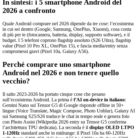
In sintesi: i 5 smartphone Android del
2026 a confronto
Quale Android comprare nel 2026 dipende da tre cose: l’ecosistema
in cui sei dentro (Google, Samsung, OnePlus, Xiaomi), cosa conta
di più per te (fotocamera, batteria, display, supporto software), e il
budget. I 5 telefoni coprono flagship assoluto (S26 Ultra), flagship
value (Pixel 10 Pro XL, OnePlus 15), e fascia media/entry senza
compromessi gravi (Pixel 10a, Galaxy A56).
Perché comprare uno smartphone
Android nel 2026 e non tenere quello
vecchio?
Il salto 2023-2026 ha portato cinque cose che pesano
sull’ecosistema Android. La prima è
l’AI on-device in italiano
:
Gemini Nano sul Tensor G5 di Google risponde offline in 50+
lingue (Voice Translate, Magic Compose, Photo Unblur), Galaxy AI
sui Samsung S25/S26 traduce le chat in tempo reale e genera foto
con Photo Assist (Wikipedia 2026 entry su Tensor G5 conferma
l’architettura TPU dedicata). La seconda è il
display OLED LTPO
1-120Hz
standard anche in midrange: il Pixel 10a ha 60-120Hz