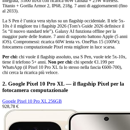
integrata, 5.000 mAh con ricarica 60W cablata + 25W wireless.
Titanio + Gorilla Armor 2, IP68, 218g. 7 anni di aggiornamenti (fino
al 2033).
La S Pen è l’unica vera stylus su un flagship occidentale. Il tele 5x-
10x è il migliore tra i flagship 2026 (Tom’s Guide 2026 definisce il
5x “il nuovo standard tele”). Galaxy AI funziona offline per la
maggior parte delle feature. 7 anni di supporto battono Apple (5 anni
iOS). Compromessi: ricarica 60W lenta vs. OnePlus 15 (100W);
fotocamera computazionale Pixel resta migliore in luce scarsa.
Per chi:
chi vuole il flagship assoluto, usa S Pen, vuole tele 5x-10x,
tiene il telefono 5+ anni.
Non per chi:
chi spende €1.199 per
WhatsApp (il Pixel 10 Pro XL fa lo stesso nella fascia €600-700),
chi cerca la ricarica più veloce.
2. Google Pixel 10 Pro XL — il flagship Pixel per la
fotocamera computazionale
Google Pixel 10 Pro XL 256GB
928,78 €