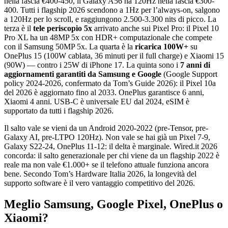
nella fascia €400-450, il Galaxy A56 ha 120Hz nella fascia €300-
400. Tutti i flagship 2026 scendono a 1Hz per l’always-on, salgono
a 120Hz per lo scroll, e raggiungono 2.500-3.300 nits di picco. La
terza è il
tele periscopio 5x
arrivato anche sui Pixel Pro: il Pixel 10
Pro XL ha un 48MP 5x con HDR+ computazionale che compete
con il Samsung 50MP 5x. La quarta è la
ricarica 100W+
su
OnePlus 15 (100W cablata, 36 minuti per il full charge) e Xiaomi 15
(90W) — contro i 25W di iPhone 17. La quinta sono i
7 anni di
aggiornamenti garantiti da Samsung e Google
(Google Support
policy 2024-2026, confermato da Tom’s Guide 2026): il Pixel 10a
del 2026 è aggiornato fino al 2033. OnePlus garantisce 6 anni,
Xiaomi 4 anni. USB-C è universale EU dal 2024, eSIM è
supportato da tutti i flagship 2026.
Il salto vale se vieni da un Android 2020-2022 (pre-Tensor, pre-
Galaxy AI, pre-LTPO 120Hz). Non vale se hai già un Pixel 7-9,
Galaxy S22-24, OnePlus 11-12: il delta è marginale. Wired.it 2026
concorda: il salto generazionale per chi viene da un flagship 2022 è
reale ma non vale €1.000+ se il telefono attuale funziona ancora
bene. Secondo Tom’s Hardware Italia 2026, la longevità del
supporto software è il vero vantaggio competitivo del 2026.
Meglio Samsung, Google Pixel, OnePlus o
Xiaomi?