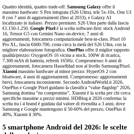
Quattro identità, quattro trade-off.
Samsung Galaxy
offre il
massimo hardware: S Pen integrata (S26 Ultra), tele 5x-10x, One UI
8 con 7 anni di aggiornamenti (fino al 2033), e Galaxy AI
localizzato in italiano. Prezzo premium: S26 Ultra parte dalla fascia
€1.150-1.250.
Google Pixel
è la scelta software-first: stock Android
16, Tensor G5 con Gemini Nano on-device, 7 anni di
aggiornamenti, fotocamera computazionale best-in-class. Pixel 10
Pro XL, fascia €600-700, costa circa la metà del S26 Ultra, con la
migliore elaborazione fotografica.
OnePlus
offre il miglior rapporto
qualità/prezzo: OxygenOS 16 vicina a stock, 100W di ricarica,
7.300 mAh di batteria, refresh 165Hz. Compromesso: 6 anni di
aggiornamenti, fotocamera Hasselblad non al livello Samsung/Pixel.
Xiaomi
massimo hardware al minor prezzo: HyperOS 2 con
bloatware, 4 anni di aggiornamenti. Compromesso: aggiornamenti
brevi, fotocamera inconsistente. Secondo AndroidWorld.it 2026,
OnePlus e Google Pixel guidano la classifica “value flagship” 2026,
Samsung domina “no compromise”, Xiaomi è la scelta per chi cerca
specifiche massime a prezzi minimi. HDBlog.it 2026 conferma: la
scelta tra i 4 brand è guidata dal valore di rivendita a 3 anni, dove
Samsung e Google mantengono il 50-60% del prezzo, OnePlus il
40%, Xiaomi il 30%.
5 smartphone Android del 2026: le scelte