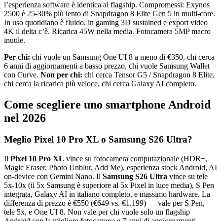
l’esperienza software è identica ai flagship. Compromessi: Exynos
2500 è 25-30% più lento di Snapdragon 8 Elite Gen 5 in multi-core.
In uso quotidiano è fluido, in gaming 3D sustained e export video
4K il delta c’è. Ricarica 45W nella media. Fotocamera 5MP macro
inutile.
Per chi:
chi vuole un Samsung One UI 8 a meno di €350, chi cerca
6 anni di aggiornamenti a basso prezzo, chi vuole Samsung Wallet
con Curve.
Non per chi:
chi cerca Tensor G5 / Snapdragon 8 Elite,
chi cerca la ricarica più veloce, chi cerca Galaxy AI completo.
Come scegliere uno smartphone Android
nel 2026
Meglio Pixel 10 Pro XL o Samsung S26 Ultra?
Il
Pixel 10 Pro XL
vince su fotocamera computazionale (HDR+,
Magic Eraser, Photo Unblur, Add Me), esperienza stock Android, AI
on-device con Gemini Nano. Il
Samsung S26 Ultra
vince su tele
5x-10x (il 5x Samsung è superiore al 5x Pixel in luce media), S Pen
integrata, Galaxy AI in italiano completo, e massimo hardware. La
differenza di prezzo è €550 (€649 vs. €1.199) — vale per S Pen,
tele 5x, e One UI 8. Non vale per chi vuole solo un flagship
Android con la migliore fotocamera e 7 anni di aggiornamenti.