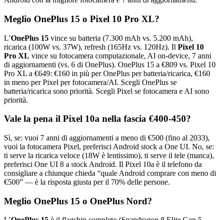
Meglio OnePlus 15 o Pixel 10 Pro XL?
L’
OnePlus 15
vince su batteria (7.300 mAh vs. 5.200 mAh),
ricarica (100W vs. 37W), refresh (165Hz vs. 120Hz). Il
Pixel 10
Pro XL
vince su fotocamera computazionale, AI on-device, 7 anni
di aggiornamenti (vs. 6 di OnePlus). OnePlus 15 a €809 vs. Pixel 10
Pro XL a €649: €160 in più per OnePlus per batteria/ricarica, €160
in meno per Pixel per fotocamera/AI. Scegli OnePlus se
batteria/ricarica sono priorità. Scegli Pixel se fotocamera e AI sono
priorità.
Vale la pena il Pixel 10a nella fascia €400-450?
Sì, se: vuoi 7 anni di aggiornamenti a meno di €500 (fino al 2033),
vuoi la fotocamera Pixel, preferisci Android stock a One UI. No, se:
ti serve la ricarica veloce (18W è lentissimo), ti serve il tele (manca),
preferisci One UI 8 a stock Android. Il Pixel 10a è il telefono da
consigliare a chiunque chieda “quale Android comprare con meno di
€500” — è la risposta giusta per il 70% delle persone.
Meglio OnePlus 15 o OnePlus Nord?
L’
OnePlus 15
è il flagship completo (Snapdragon 8 Elite Gen 5,