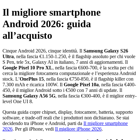
Il migliore smartphone
Android 2026: guida
all’acquisto
Cinque Android 2026, cinque identità. Il
Samsung Galaxy S26
Ultra
, nella fascia €1.150-1.250, è il flagship assoluto per chi vuole
S Pen, tele 5x, Galaxy AI in italiano, 7 anni di aggiornamenti. Il
Google Pixel 10 Pro XL
, nella fascia €600-700, è la scelta per chi
cerca la migliore fotocamera computazionale e l’esperienza Android
stock. L’
OnePlus 15
, nella fascia €750-850, è il flagship killer con
7.300 mAh e ricarica 100W. Il
Google Pixel 10a
, nella fascia €400-
450, è il miglior Android sotto i €500 con 7 anni di update. Il
Samsung Galaxy A56 5G
, nella fascia €300-400, è il miglior entry-
level One UI 8.
Questa guida copre chipset, display, fotocamere, batteria, supporto
software, e trade-off reali che i produttori non dichiarano. Se stai
decidendo tra iPhone e Android, parti da
Il migliore smartphone
2026
. Per gli iPhone, vedi
Il migliore iPhone 2026
.