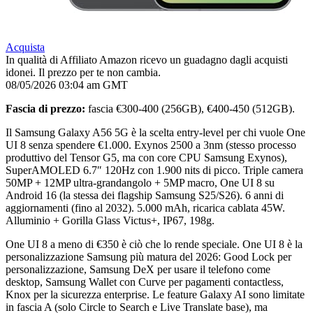
Acquista
In qualità di Affiliato Amazon ricevo un guadagno dagli acquisti
idonei. Il prezzo per te non cambia.
08/05/2026 03:04 am GMT
Fascia di prezzo:
fascia €300-400 (256GB), €400-450 (512GB).
Il Samsung Galaxy A56 5G è la scelta entry-level per chi vuole One
UI 8 senza spendere €1.000. Exynos 2500 a 3nm (stesso processo
produttivo del Tensor G5, ma con core CPU Samsung Exynos),
SuperAMOLED 6.7″ 120Hz con 1.900 nits di picco. Triple camera
50MP + 12MP ultra-grandangolo + 5MP macro, One UI 8 su
Android 16 (la stessa dei flagship Samsung S25/S26). 6 anni di
aggiornamenti (fino al 2032). 5.000 mAh, ricarica cablata 45W.
Alluminio + Gorilla Glass Victus+, IP67, 198g.
One UI 8 a meno di €350 è ciò che lo rende speciale. One UI 8 è la
personalizzazione Samsung più matura del 2026: Good Lock per
personalizzazione, Samsung DeX per usare il telefono come
desktop, Samsung Wallet con Curve per pagamenti contactless,
Knox per la sicurezza enterprise. Le feature Galaxy AI sono limitate
in fascia A (solo Circle to Search e Live Translate base), ma