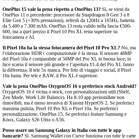
OnePlus 15 vale la pena rispetto a OnePlus 13?
Sì, se vieni da
OnePlus 11 o precedente: processore da Snapdragon 8 Gen 3 a 8
Elite Gen 5 (+30% prestazioni), refresh da 120Hz a 165Hz, batteria
da 5.400 a 7.300 mAh. OnePlus 13 resta valido nella fascia €500-
600, ma a quel prezzo il Pixel 10 Pro XL resta superiore su
fotocamera e AI.
Il Pixel 10a ha la stessa fotocamera del Pixel 10 Pro XL?
No, ma
l’elaborazione HDR+ computazionale è la stessa. Il sensore 48MP
del Pixel 10a è comparabile al 50MP del Pro XL in buona luce; in
luce scarsa il sensore più grande e l’apertura f/1.4 del Pro XL fanno
la differenza. Il tele 5x manca. Per foto di viaggio e social, il Pixel
10a basta. Per tele e RAW, il Pro XL è superiore.
Vale la pena OnePlus OxygenOS 16 o preferisco stock Android?
OxygenOS 16 è vicina a stock, con personalizzazioni utili (Shelf,
Zen Mode, Work Life Balance). Ha 8-10 app preinstallate non
rimovibili, ma è meno invasiva di Xiaomi HyperOS 2. Se preferisci
massima pulizia, Pixel 10 Pro XL o Pixel 10a. Se preferisci
personalizzazione, OnePlus 15. Se preferisci feature Samsung e
Knox, Galaxy S26 Ultra o A56.
Posso usare un Samsung Galaxy in Italia con tutte le app
bancarie?
Sì. Samsung Wallet con Curve funziona con tutte le carte