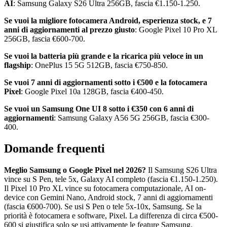
AI
: Samsung Galaxy S26 Ultra 256GB, fascia €1.150-1.250.
Se vuoi la migliore fotocamera Android, esperienza stock, e 7
anni di aggiornamenti al prezzo giusto
: Google Pixel 10 Pro XL
256GB, fascia €600-700.
Se vuoi la batteria più grande e la ricarica più veloce in un
flagship
: OnePlus 15 5G 512GB, fascia €750-850.
Se vuoi 7 anni di aggiornamenti sotto i €500 e la fotocamera
Pixel
: Google Pixel 10a 128GB, fascia €400-450.
Se vuoi un Samsung One UI 8 sotto i €350 con 6 anni di
aggiornamenti
: Samsung Galaxy A56 5G 256GB, fascia €300-
400.
Domande frequenti
Meglio Samsung o Google Pixel nel 2026?
Il Samsung S26 Ultra
vince su S Pen, tele 5x, Galaxy AI completo (fascia €1.150-1.250).
Il Pixel 10 Pro XL vince su fotocamera computazionale, AI on-
device con Gemini Nano, Android stock, 7 anni di aggiornamenti
(fascia €600-700). Se usi S Pen o tele 5x-10x, Samsung. Se la
priorità è fotocamera e software, Pixel. La differenza di circa €500-
600 si giustifica solo se usi attivamente le feature Samsung.