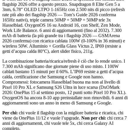
flagship 2026 offre a questo prezzo. Snapdragon 8 Elite Gen 5 a
3nm, 6.78″ OLED LTPO 1-165Hz con 2.500 nits di picco (refresh
rate più alto dei flagship 2026 — Tom’s Guide 2026 conferma
165Hz nativi), triple camera 50MP + 50MP + 50MP tele 3x
Hasselblad. OxygenOS 16 su Android 16, con Shelf, Zen Mode,
Work Life Balance. 6 anni di aggiornamenti (fino al 2032). 7.300
mAh di batteria (la più grande tra i flagship 2026 — GSMArena
2026 conferma) con ricarica cablata 100W (0-100% in 36 minuti) e
wireless 50W. Alluminio + Gorilla Glass Victus 2, IP69 (resiste a
getti d’acqua calda 80°C), alert slider fisico, 211g.
La combinazione batteria/ricarica/refresh è ciò che lo rende unico. I
7.300 mAh significano due giornate piene di uso misto. I 100W
cablati bastano 15 minuti per il 60%. L’IP69 resiste a getti d’acqua
calda, certificazione che Samsung e Google non hanno.
Compromessi: fotocamera Hasselblad buona ma non al livello di
Pixel 10 Pro XL e Samsung S26 Ultra in luce scarsa (DxOMark
2026: OnePlus 15 al settimo posto, 12 punti sotto Pixel 10 Pro XL).
OxygenOS ha ancora 8-10 app preinstallate non rimovibili. 6 anni di
aggiornamenti sono un anno in meno di Samsung e Google.
Per chi:
chi vuole il flagship con la migliore batteria e ricarica, chi
viene da OnePlus 11/12 e vuole l’upgrade.
Non per chi:
chi cerca 7
anni di aggiornamenti, chi vuole tele 5x, chi cerca Galaxy AI
completo.