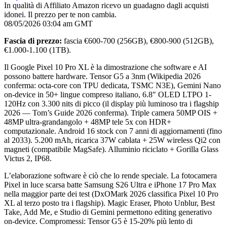
In qualità di Affiliato Amazon ricevo un guadagno dagli acquisti
idonei. Il prezzo per te non cambia.
08/05/2026 03:04 am GMT
Fascia di prezzo:
fascia €600-700 (256GB), €800-900 (512GB),
€1.000-1.100 (1TB).
Il Google Pixel 10 Pro XL è la dimostrazione che software e AI
possono battere hardware. Tensor G5 a 3nm (Wikipedia 2026
conferma: octa-core con TPU dedicata, TSMC N3E), Gemini Nano
on-device in 50+ lingue compreso italiano, 6.8″ OLED LTPO 1-
120Hz con 3.300 nits di picco (il display più luminoso tra i flagship
2026 — Tom’s Guide 2026 conferma). Triple camera 50MP OIS +
48MP ultra-grandangolo + 48MP tele 5x con HDR+
computazionale. Android 16 stock con 7 anni di aggiornamenti (fino
al 2033). 5.200 mAh, ricarica 37W cablata + 25W wireless Qi2 con
magneti (compatibile MagSafe). Alluminio riciclato + Gorilla Glass
Victus 2, IP68.
L’elaborazione software è ciò che lo rende speciale. La fotocamera
Pixel in luce scarsa batte Samsung S26 Ultra e iPhone 17 Pro Max
nella maggior parte dei test (DxOMark 2026 classifica Pixel 10 Pro
XL al terzo posto tra i flagship). Magic Eraser, Photo Unblur, Best
Take, Add Me, e Studio di Gemini permettono editing generativo
on-device. Compromessi: Tensor G5 è 15-20% più lento di