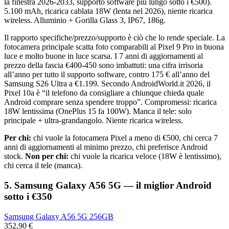
la finestra 2026-2033, supporto software più lungo sotto i €500).
5.100 mAh, ricarica cablata 18W (lenta nel 2026), niente ricarica
wireless. Alluminio + Gorilla Glass 3, IP67, 186g.
Il rapporto specifiche/prezzo/supporto è ciò che lo rende speciale. La
fotocamera principale scatta foto comparabili al Pixel 9 Pro in buona
luce e molto buone in luce scarsa. I 7 anni di aggiornamenti al
prezzo della fascia €400-450 sono imbattuti: una cifra irrisoria
all’anno per tutto il supporto software, contro 175 € all’anno del
Samsung S26 Ultra a €1.199. Secondo AndroidWorld.it 2026, il
Pixel 10a è “il telefono da consigliare a chiunque chieda quale
Android comprare senza spendere troppo”. Compromessi: ricarica
18W lentissima (OnePlus 15 fa 100W). Manca il tele: solo
principale + ultra-grandangolo. Niente ricarica wireless.
Per chi:
chi vuole la fotocamera Pixel a meno di €500, chi cerca 7
anni di aggiornamenti al minimo prezzo, chi preferisce Android
stock.
Non per chi:
chi vuole la ricarica veloce (18W è lentissimo),
chi cerca il tele (manca).
5. Samsung Galaxy A56 5G — il miglior Android
sotto i €350
Samsung Galaxy A56 5G 256GB
352,90 €