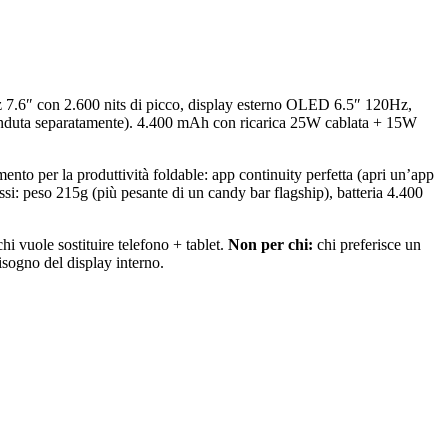
7.6″ con 2.600 nits di picco, display esterno OLED 6.5″ 120Hz,
nduta separatamente). 4.400 mAh con ricarica 25W cablata + 15W
imento per la produttività foldable: app continuity perfetta (apri un’app
si: peso 215g (più pesante di un candy bar flagship), batteria 4.400
i vuole sostituire telefono + tablet.
Non per chi:
chi preferisce un
sogno del display interno.