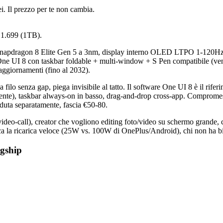
i. Il prezzo per te non cambia.
 1.699 (1TB).
 Snapdragon 8 Elite Gen 5 a 3nm, display interno OLED LTPO 1-120Hz 
ne UI 8 con taskbar foldable + multi-window + S Pen compatibile (ve
 aggiornamenti (fino al 2032).
a filo senza gap, piega invisibile al tatto. Il software One UI 8 è il rifer
amente), taskbar always-on in basso, drag-and-drop cross-app. Compromes
uta separatamente, fascia €50-80.
deo-call), creator che vogliono editing foto/video su schermo grande, ch
ca la ricarica veloce (25W vs. 100W di OnePlus/Android), chi non ha bi
agship