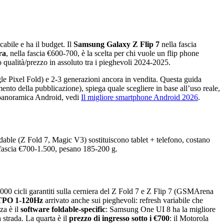
cabile e ha il budget. Il
Samsung Galaxy Z Flip 7
nella fascia
ra
, nella fascia €600-700, è la scelta per chi vuole un flip phone
o qualità/prezzo in assoluto tra i pieghevoli 2024-2025.
e Pixel Fold) e 2-3 generazioni ancora in vendita. Questa guida
nto della pubblicazione), spiega quale scegliere in base all’uso reale,
 panoramica Android, vedi
Il migliore smartphone Android 2026
.
dable (Z Fold 7, Magic V3) sostituiscono tablet + telefono, costano
 fascia €700-1.500, pesano 185-200 g.
00 cicli garantiti sulla cerniera del Z Fold 7 e Z Flip 7 (GSMArena
LTPO 1-120Hz
arrivato anche sui pieghevoli: refresh variabile che
za è il
software foldable-specific
: Samsung One UI 8 ha la migliore
trada. La quarta è il
prezzo di ingresso sotto i €700
: il Motorola