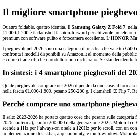
Il migliore smartphone pieghevo
Quattro foldable, quattro identità. Il
Samsung Galaxy Z Fold 7
, nell
€1.000-1.200 è il clamshell fashion-forward per chi vuole un telefono
premium con software pulito e fotocamera eccellente. L’
HONOR Mag
I pieghevoli nel 2026 sono una categoria di nicchia che vale tra €6
confronta i modelli disponibili su Amazon.it al momento della pubblica
e copre i trade-off che i produttori non dichiarano. Se stai decidendo 
In sintesi: i 4 smartphone pieghevoli del 2
Quale pieghevole comprare nel 2026 dipende da due cose: il formato (b
nella fascia €1.000-1.800, pesano 250-280 g. I clamshell (Z Flip 7, 
Perché comprare uno smartphone pieghevol
Il salto 2023-2026 ha portato quattro cose che pesano sulla categoria 
2026 conferma), contro 200.000 della generazione 2022. Motorola 
scende a 1Hz per l’always-on e sale a 120Hz per lo scroll, con un cons
implementazione di taskbar, app continuity, e multi-window. Motor