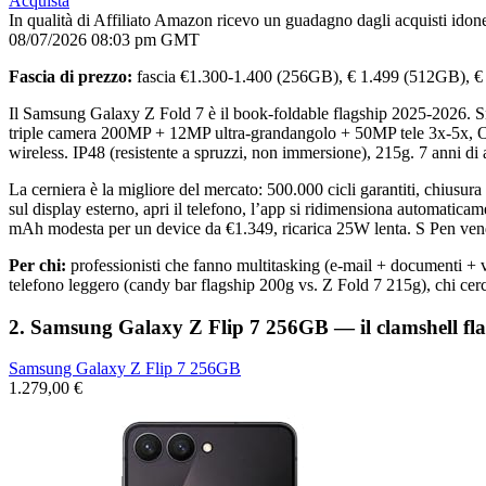
Acquista
In qualità di Affiliato Amazon ricevo un guadagno dagli acquisti idone
08/07/2026 08:03 pm GMT
Fascia di prezzo:
fascia €1.300-1.400 (256GB), € 1.499 (512GB), €
Il Samsung Galaxy Z Fold 7 è il book-foldable flagship 2025-2026.
triple camera 200MP + 12MP ultra-grandangolo + 50MP tele 3x-5x, O
wireless. IP48 (resistente a spruzzi, non immersione), 215g. 7 anni di
La cerniera è la migliore del mercato: 500.000 cicli garantiti, chiusura 
sul display esterno, apri il telefono, l’app si ridimensiona automatic
mAh modesta per un device da €1.349, ricarica 25W lenta. S Pen vend
Per chi:
professionisti che fanno multitasking (e-mail + documenti + vi
telefono leggero (candy bar flagship 200g vs. Z Fold 7 215g), chi cer
2. Samsung Galaxy Z Flip 7 256GB — il clamshell fl
Samsung Galaxy Z Flip 7 256GB
1.279,00 €