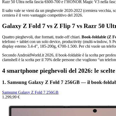
Razr 50 Ultra nella fascia €600-700 e l’HONOR Magic V3 nella fasci
Il salto vale se vieni da un pieghevole 2020-2022 (cerniera vecchia, s
cerniera è il vero vantaggio competitivo del 2026.
Galaxy Z Fold 7 vs Z Flip 7 vs Razr 50 Ul
Quattro pieghevoli, due formati, trade-off chiari.
Book-foldable (Z F
telefono + tablet con un solo device, productivity (multi-window, S
display esterno 3.4-4″, 185-200g, €700-1.500. Per chi vuole un telefon
Secondo AndroidWorld.it 2026, il book-foldable è la scelta per profess
clamshell è la scelta per il 70% delle persone che vogliono “un telefon
4 smartphone pieghevoli del 2026: le scelte
1. Samsung Galaxy Z Fold 7 256GB — il book-foldabl
Samsung Galaxy Z Fold 7 256GB
1.299,99 €