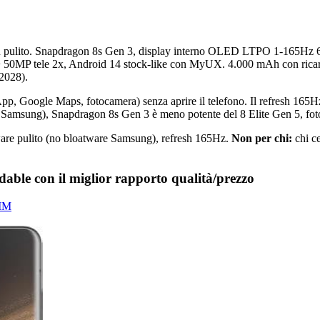
ù pulito. Snapdragon 8s Gen 3, display interno OLED LTPO 1-165Hz 6.9″ c
 50MP tele 2x, Android 14 stock-like con MyUX. 4.000 mAh con ricari
 2028).
tsApp, Google Maps, fotocamera) senza aprire il telefono. Il refresh 165H
i Samsung), Snapdragon 8s Gen 3 è meno potente del 8 Elite Gen 5, fotoc
ftware pulito (no bloatware Samsung), refresh 165Hz.
Non per chi:
chi ce
e con il miglior rapporto qualità/prezzo
SIM