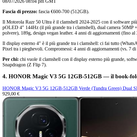
08/07/2026 08:04 pm GMT
Fascia di prezzo:
fascia €600-700 (512GB).
Il Motorola Razr 50 Ultra è il clamshell 2024-2025 con il software pi
pOLED 4″ 144Hz (il più grande tra i clamshell), dual camera 50MP +
polvere), 189g, design vegan leather. 4 anni di aggiornamenti (fino al
Il display esterno 4″ è il più grande tra i clamshell: ci fai tutto (Wha
Pixel tra i pieghevoli. Compromessi: 4 anni di aggiornamenti (vs. 7 d
Per chi:
chi vuole il clamshell con il display esterno più grande, so
Snapdragon (Z Flip 7).
4. HONOR Magic V3 5G 12GB-512GB — il book-foldabl
HONOR Magic V3 5G 12GB-512GB Verde (Tundra Green) Dual 
929,00 €