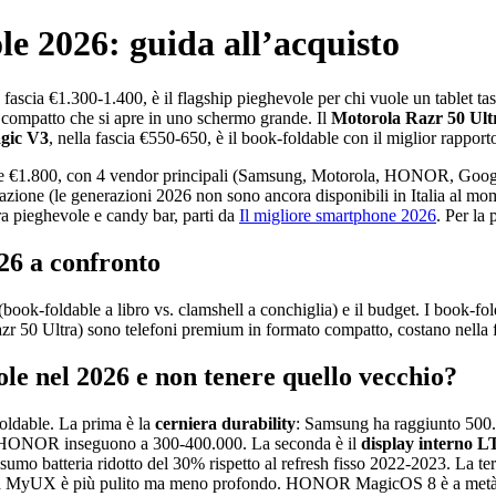
le 2026: guida all’acquisto
a fascia €1.300-1.400, è il flagship pieghevole per chi vuole un tablet tas
 compatto che si apre in uno schermo grande. Il
Motorola Razr 50 Ult
ic V3
, nella fascia €550-650, è il book-foldable con il miglior rapport
00 e €1.800, con 4 vendor principali (Samsung, Motorola, HONOR, Googl
zione (le generazioni 2026 non sono ancora disponibili in Italia al mome
tra pieghevole e candy bar, parti da
Il migliore smartphone 2026
. Per la
026 a confronto
ook-foldable a libro vs. clamshell a conchiglia) e il budget. I book-fol
Razr 50 Ultra) sono telefoni premium in formato compatto, costano nella
e nel 2026 e non tenere quello vecchio?
foldable. La prima è la
cerniera durability
: Samsung ha raggiunto 500.0
e HONOR inseguono a 300-400.000. La seconda è il
display interno 
umo batteria ridotto del 30% rispetto al refresh fisso 2022-2023. La ter
ola MyUX è più pulito ma meno profondo. HONOR MagicOS 8 è a metà s