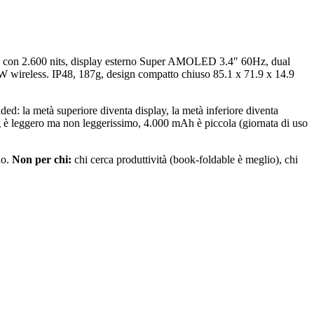
″ con 2.600 nits, display esterno Super AMOLED 3.4″ 60Hz, dual
wireless. IP48, 187g, design compatto chiuso 85.1 x 71.9 x 14.9
ded: la metà superiore diventa display, la metà inferiore diventa
7g è leggero ma non leggerissimo, 4.000 mAh è piccola (giornata di uso
no.
Non per chi:
chi cerca produttività (book-foldable è meglio), chi