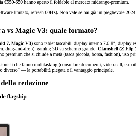
a €550-650 hanno aperto il foldable al mercato midrange-premium.
oftware limitato, refresh 60Hz). Non vale se hai già un pieghevole 2024-
tra vs Magic V3: quale formato?
old 7, Magic V3)
sono tablet tascabili: display interno 7.6-8″, display 
 Pen, drag-and-drop), gaming 3D su schermo grande.
Clamshell (Z Flip 
o premium che si chiude a metà (tasca piccola, borsa, fashion), uso pri
ionisti che fanno multitasking (consultare documenti, video-call, e-mai
o diverso” — la portabilità piegata è il vantaggio principale.
 della redazione
e flagship