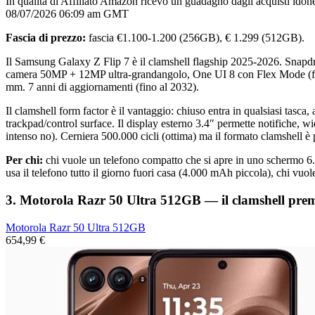
In qualità di Affiliato Amazon ricevo un guadagno dagli acquisti idone
08/07/2026 06:09 am GMT
Fascia di prezzo:
fascia €1.100-1.200 (256GB), € 1.299 (512GB).
Il Samsung Galaxy Z Flip 7 è il clamshell flagship 2025-2026. Sna
camera 50MP + 12MP ultra-grandangolo, One UI 8 con Flex Mode (fot
mm. 7 anni di aggiornamenti (fino al 2032).
Il clamshell form factor è il vantaggio: chiuso entra in qualsiasi tasc
trackpad/control surface. Il display esterno 3.4″ permette notifiche,
intenso no). Cerniera 500.000 cicli (ottima) ma il formato clamshell è 
Per chi:
chi vuole un telefono compatto che si apre in uno schermo 6.
usa il telefono tutto il giorno fuori casa (4.000 mAh piccola), chi vuol
3. Motorola Razr 50 Ultra 512GB — il clamshell prem
Motorola Razr 50 Ultra 512GB
654,99 €