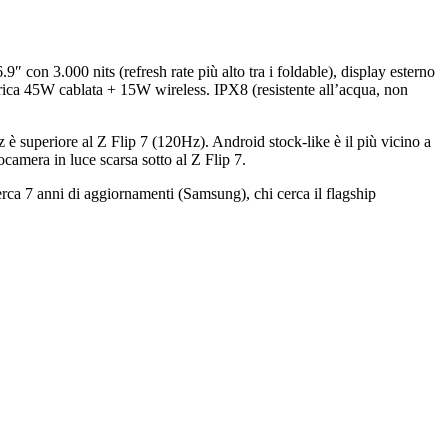
on 3.000 nits (refresh rate più alto tra i foldable), display esterno
ca 45W cablata + 15W wireless. IPX8 (resistente all’acqua, non
z è superiore al Z Flip 7 (120Hz). Android stock-like è il più vicino a
amera in luce scarsa sotto al Z Flip 7.
rca 7 anni di aggiornamenti (Samsung), chi cerca il flagship