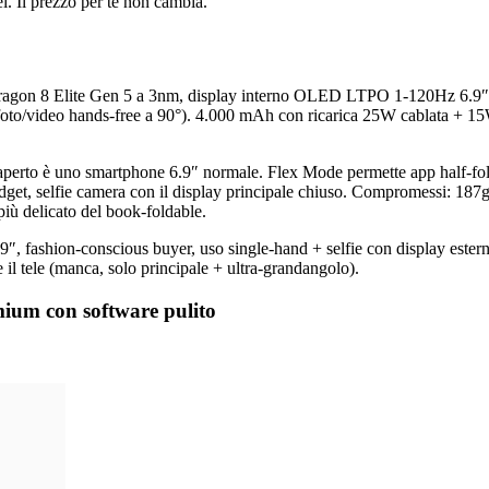
i. Il prezzo per te non cambia.
pdragon 8 Elite Gen 5 a 3nm, display interno OLED LTPO 1-120Hz 6.9
o/video hands-free a 90°). 4.000 mAh con ricarica 25W cablata + 15W 
a, aperto è uno smartphone 6.9″ normale. Flex Mode permette app half-fol
 widget, selfie camera con il display principale chiuso. Compromessi: 18
più delicato del book-foldable.
9″, fashion-conscious buyer, uso single-hand + selfie con display ester
e il tele (manca, solo principale + ultra-grandangolo).
ium con software pulito