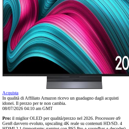
Acquista
In qualità di Affiliato Amazon ricevo un guadagno dagli acquisti
idonei. Il prezzo per te non cambia.
08/07/2026 04:10 am GMT
Pro:
il miglior OLED per qualità/prezzo nel 2026. Processore α9
Gen8 davvero evoluto, upscaling 4K reale su contenuti HD/SD. 4
HDMI 2.1 (importante: gaming con PS5 Pro + soundbar + decoder).