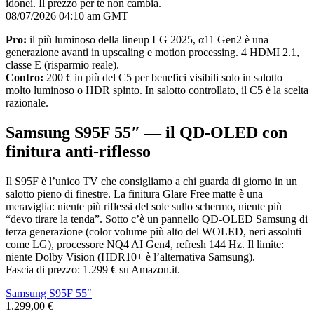
idonei. Il prezzo per te non cambia.
08/07/2026 04:10 am GMT
Pro:
il più luminoso della lineup LG 2025, α11 Gen2 è una
generazione avanti in upscaling e motion processing. 4 HDMI 2.1,
classe E (risparmio reale).
Contro:
200 € in più del C5 per benefici visibili solo in salotto
molto luminoso o HDR spinto. In salotto controllato, il C5 è la scelta
razionale.
Samsung S95F 55″ — il QD-OLED con
finitura anti-riflesso
Il S95F è l’unico TV che consigliamo a chi guarda di giorno in un
salotto pieno di finestre. La finitura Glare Free matte è una
meraviglia: niente più riflessi del sole sullo schermo, niente più
“devo tirare la tenda”. Sotto c’è un pannello QD-OLED Samsung di
terza generazione (color volume più alto del WOLED, neri assoluti
come LG), processore NQ4 AI Gen4, refresh 144 Hz. Il limite:
niente Dolby Vision (HDR10+ è l’alternativa Samsung).
Fascia di prezzo: 1.299 € su Amazon.it.
Samsung S95F 55″
1.299,00 €