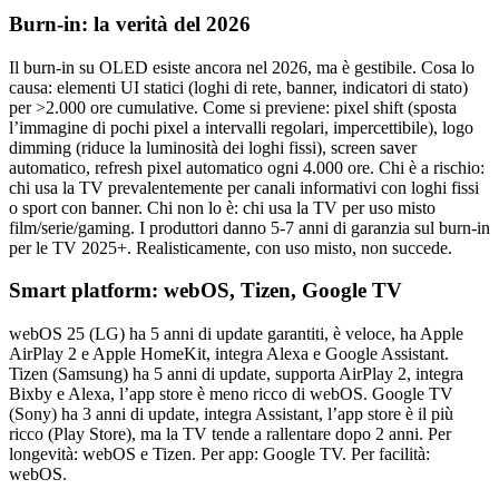
Burn-in: la verità del 2026
Il burn-in su OLED esiste ancora nel 2026, ma è gestibile. Cosa lo
causa: elementi UI statici (loghi di rete, banner, indicatori di stato)
per >2.000 ore cumulative. Come si previene: pixel shift (sposta
l’immagine di pochi pixel a intervalli regolari, impercettibile), logo
dimming (riduce la luminosità dei loghi fissi), screen saver
automatico, refresh pixel automatico ogni 4.000 ore. Chi è a rischio:
chi usa la TV prevalentemente per canali informativi con loghi fissi
o sport con banner. Chi non lo è: chi usa la TV per uso misto
film/serie/gaming. I produttori danno 5-7 anni di garanzia sul burn-in
per le TV 2025+. Realisticamente, con uso misto, non succede.
Smart platform: webOS, Tizen, Google TV
webOS 25 (LG) ha 5 anni di update garantiti, è veloce, ha Apple
AirPlay 2 e Apple HomeKit, integra Alexa e Google Assistant.
Tizen (Samsung) ha 5 anni di update, supporta AirPlay 2, integra
Bixby e Alexa, l’app store è meno ricco di webOS. Google TV
(Sony) ha 3 anni di update, integra Assistant, l’app store è il più
ricco (Play Store), ma la TV tende a rallentare dopo 2 anni. Per
longevità: webOS e Tizen. Per app: Google TV. Per facilità:
webOS.