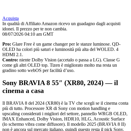
Acquista
In qualità di Affiliato Amazon ricevo un guadagno dagli acquisti
idonei. Il prezzo per te non cambia.
08/07/2026 04:10 am GMT
Pro:
Glare Free è un game changer per le stanze luminose. QD-
OLED ha colori più saturi e luminosità più alta del WOLED. 4
HDMI 2.1.
Contro:
niente Dolby Vision (accetalo o passa a LG). Classe G
come gli altri OLED top. Tizen è migliorato molto ma resta un
gradino sotto webOS per facilità d’uso.
Sony BRAVIA 8 55″ (XR80, 2024) — il
cinema a casa
Il BRAVIA 8 del 2024 (XR80) è la TV che scegli se il cinema conta
più di tutto. Processore XR di Sony con motion handling e
upscaling considerati i migliori del settore, pannello WRGB OLED,
IMAX Enhanced, Dolby Vision, HDR10, HLG, Acoustic Surface
(lo schermo vibra come diffusore). Il modello 2025 (BRAVIA 8 II)
non è ancora sul mercato italiano, quindi questo resta il pick Sony.