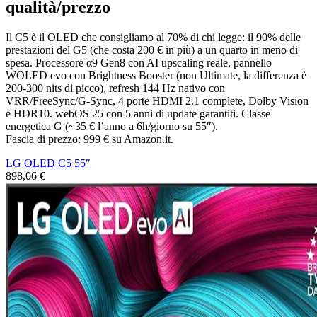
qualità/prezzo
Il C5 è il OLED che consigliamo al 70% di chi legge: il 90% delle
prestazioni del G5 (che costa 200 € in più) a un quarto in meno di
spesa. Processore α9 Gen8 con AI upscaling reale, pannello
WOLED evo con Brightness Booster (non Ultimate, la differenza è
200-300 nits di picco), refresh 144 Hz nativo con
VRR/FreeSync/G-Sync, 4 porte HDMI 2.1 complete, Dolby Vision
e HDR10. webOS 25 con 5 anni di update garantiti. Classe
energetica G (~35 € l’anno a 6h/giorno su 55″).
Fascia di prezzo: 999 € su Amazon.it.
LG OLED C5 55″
898,06 €