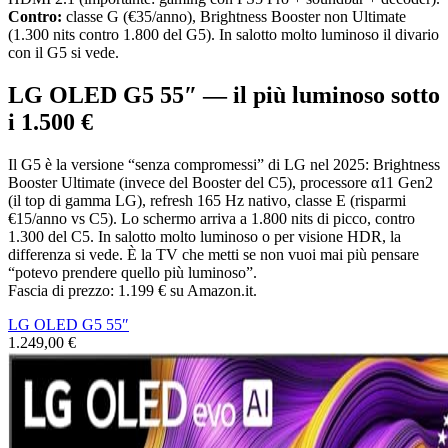
Contro:
classe G (€35/anno), Brightness Booster non Ultimate
(1.300 nits contro 1.800 del G5). In salotto molto luminoso il divario
con il G5 si vede.
LG OLED G5 55″ — il più luminoso sotto
i 1.500 €
Il G5 è la versione “senza compromessi” di LG nel 2025: Brightness
Booster Ultimate (invece del Booster del C5), processore α11 Gen2
(il top di gamma LG), refresh 165 Hz nativo, classe E (risparmi
€15/anno vs C5). Lo schermo arriva a 1.800 nits di picco, contro
1.300 del C5. In salotto molto luminoso o per visione HDR, la
differenza si vede. È la TV che metti se non vuoi mai più pensare
“potevo prendere quello più luminoso”.
Fascia di prezzo: 1.199 € su Amazon.it.
LG OLED G5 55″
1.249,00 €