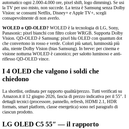
automatico ogni 2.000-4.000 ore, pixel shift, logo dimming). Se usi
la TV per uso misto, non succede. La terza è Samsung senza Dolby
Vision: se consumi Netflix, Disney+ e Apple TV+, scegli
consapevolmente di non averlo.
WOLED o QD-OLED?
WOLED è la tecnologia di LG, Sony,
Panasonic: pixel bianchi con filtro colore WRGB. Supporta Dolby
Vision. QD-OLED è Samsung: pixel blu OLED con quantum dot
che convertono in rosso e verde. Colori più saturi, luminosità più
alta, niente Dolby Vision (bias Samsung). In breve: per cinema e
visione notturna WOLED è canonico; per salotto luminoso e anti-
riflesso QD-OLED vince.
I 4 OLED che valgono i soldi che
chiedono
La shortlist, ordinata per rapporto qualità/prezzo. Tutti verificati su
Amazon.it il 12 giugno 2026, fascia di prezzo indicativa per il 55″. I
dettagli tecnici (processore, pannello, refresh, HDMI 2.1, HDR
formats, smart platform, classe energetica) sono nel paragrafo di
ciascun prodotto.
LG OLED C5 55″ — il rapporto