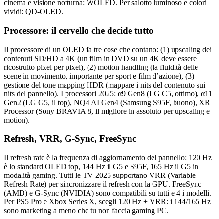
cinema e visione notturna: WOLED. Per salotto luminoso e colori
vividi: QD-OLED.
Processore: il cervello che decide tutto
Il processore di un OLED fa tre cose che contano: (1) upscaling dei
contenuti SD/HD a 4K (un film in DVD su un 4K deve essere
ricostruito pixel per pixel), (2) motion handling (la fluidità delle
scene in movimento, importante per sport e film d’azione), (3)
gestione del tone mapping HDR (mappare i nits del contenuto sui
nits del pannello). I processori 2025: α9 Gen8 (LG C5, ottimo), α11
Gen2 (LG G5, il top), NQ4 AI Gen4 (Samsung S95F, buono), XR
Processor (Sony BRAVIA 8, il migliore in assoluto per upscaling e
motion).
Refresh, VRR, G-Sync, FreeSync
Il refresh rate è la frequenza di aggiornamento del pannello: 120 Hz
è lo standard OLED top, 144 Hz il G5 e S95F, 165 Hz il G5 in
modalità gaming. Tutti le TV 2025 supportano VRR (Variable
Refresh Rate) per sincronizzare il refresh con la GPU. FreeSync
(AMD) e G-Sync (NVIDIA) sono compatibili su tutti e 4 i modelli.
Per PS5 Pro e Xbox Series X, scegli 120 Hz + VRR: i 144/165 Hz
sono marketing a meno che tu non faccia gaming PC.