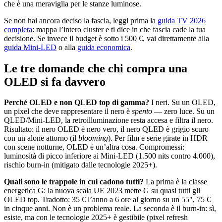
che è una meraviglia per le stanze luminose.
Se non hai ancora deciso la fascia, leggi prima la
guida TV 2026
completa
: mappa l’intero cluster e ti dice in che fascia cade la tua
decisione. Se invece il budget è sotto i 500 €, vai direttamente alla
guida Mini-LED
o alla
guida economica
.
Le tre domande che chi compra una
OLED si fa davvero
Perché OLED e non QLED top di gamma?
I neri. Su un OLED,
un pixel che deve rappresentare il nero è
spento
— zero luce. Su un
QLED/Mini-LED, la retroilluminazione resta accesa e filtra il nero.
Risultato: il nero OLED è nero vero, il nero QLED è grigio scuro
con un alone attorno (il
blooming
). Per film e serie girate in HDR
con scene notturne, OLED è un’altra cosa. Compromessi:
luminosità di picco inferiore ai Mini-LED (1.500 nits contro 4.000),
rischio burn-in (mitigato dalle tecnologie 2025+).
Quali sono le trappole in cui cadono tutti?
La prima è la classe
energetica G: la nuova scala UE 2023 mette G su quasi tutti gli
OLED top. Tradotto: 35 € l’anno a 6 ore al giorno su un 55″, 75 €
in cinque anni. Non è un problema reale. La seconda è il burn-in: sì,
esiste, ma con le tecnologie 2025+ è gestibile (pixel refresh