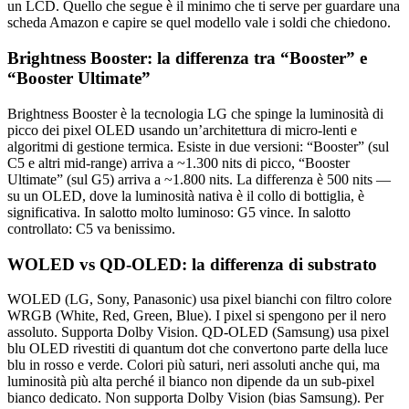
un LCD. Quello che segue è il minimo che ti serve per guardare una
scheda Amazon e capire se quel modello vale i soldi che chiedono.
Brightness Booster: la differenza tra “Booster” e
“Booster Ultimate”
Brightness Booster è la tecnologia LG che spinge la luminosità di
picco dei pixel OLED usando un’architettura di micro-lenti e
algoritmi di gestione termica. Esiste in due versioni: “Booster” (sul
C5 e altri mid-range) arriva a ~1.300 nits di picco, “Booster
Ultimate” (sul G5) arriva a ~1.800 nits. La differenza è 500 nits —
su un OLED, dove la luminosità nativa è il collo di bottiglia, è
significativa. In salotto molto luminoso: G5 vince. In salotto
controllato: C5 va benissimo.
WOLED vs QD-OLED: la differenza di substrato
WOLED (LG, Sony, Panasonic) usa pixel bianchi con filtro colore
WRGB (White, Red, Green, Blue). I pixel si spengono per il nero
assoluto. Supporta Dolby Vision. QD-OLED (Samsung) usa pixel
blu OLED rivestiti di quantum dot che convertono parte della luce
blu in rosso e verde. Colori più saturi, neri assoluti anche qui, ma
luminosità più alta perché il bianco non dipende da un sub-pixel
bianco dedicato. Non supporta Dolby Vision (bias Samsung). Per