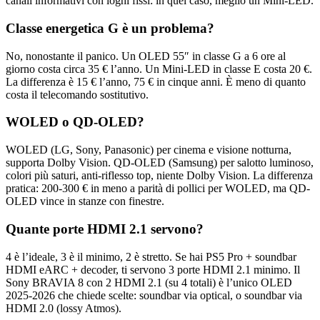
canali informativi con loghi fissi: in quel caso, meglio un Mini-LED.
Classe energetica G è un problema?
No, nonostante il panico. Un OLED 55″ in classe G a 6 ore al
giorno costa circa 35 € l’anno. Un Mini-LED in classe E costa 20 €.
La differenza è 15 € l’anno, 75 € in cinque anni. È meno di quanto
costa il telecomando sostitutivo.
WOLED o QD-OLED?
WOLED (LG, Sony, Panasonic) per cinema e visione notturna,
supporta Dolby Vision. QD-OLED (Samsung) per salotto luminoso,
colori più saturi, anti-riflesso top, niente Dolby Vision. La differenza
pratica: 200-300 € in meno a parità di pollici per WOLED, ma QD-
OLED vince in stanze con finestre.
Quante porte HDMI 2.1 servono?
4 è l’ideale, 3 è il minimo, 2 è stretto. Se hai PS5 Pro + soundbar
HDMI eARC + decoder, ti servono 3 porte HDMI 2.1 minimo. Il
Sony BRAVIA 8 con 2 HDMI 2.1 (su 4 totali) è l’unico OLED
2025-2026 che chiede scelte: soundbar via optical, o soundbar via
HDMI 2.0 (lossy Atmos).