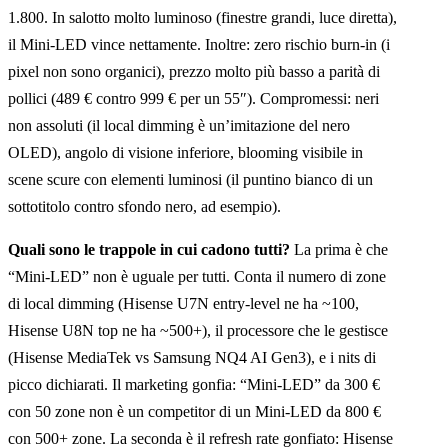
1.800. In salotto molto luminoso (finestre grandi, luce diretta),
il Mini-LED vince nettamente. Inoltre: zero rischio burn-in (i
pixel non sono organici), prezzo molto più basso a parità di
pollici (489 € contro 999 € per un 55″). Compromessi: neri
non assoluti (il local dimming è un’imitazione del nero
OLED), angolo di visione inferiore, blooming visibile in
scene scure con elementi luminosi (il puntino bianco di un
sottotitolo contro sfondo nero, ad esempio).
Quali sono le trappole in cui cadono tutti?
La prima è che
“Mini-LED” non è uguale per tutti. Conta il numero di zone
di local dimming (Hisense U7N entry-level ne ha ~100,
Hisense U8N top ne ha ~500+), il processore che le gestisce
(Hisense MediaTek vs Samsung NQ4 AI Gen3), e i nits di
picco dichiarati. Il marketing gonfia: “Mini-LED” da 300 €
con 50 zone non è un competitor di un Mini-LED da 800 €
con 500+ zone. La seconda è il refresh rate gonfiato: Hisense