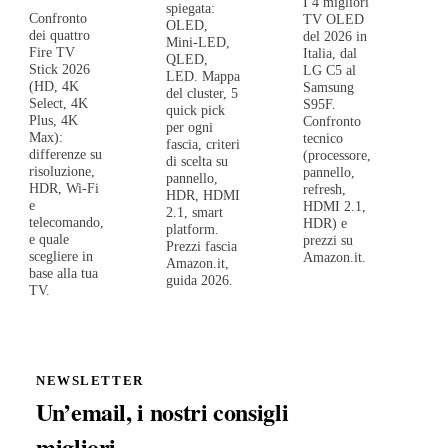
I 4 migliori
spiegata:
Confronto
TV OLED
OLED,
dei quattro
del 2026 in
Mini-LED,
Fire TV
Italia, dal
QLED,
Stick 2026
LG C5 al
LED. Mappa
(HD, 4K
Samsung
del cluster, 5
Select, 4K
S95F.
quick pick
Plus, 4K
Confronto
per ogni
Max):
tecnico
fascia, criteri
differenze su
(processore,
di scelta su
risoluzione,
pannello,
pannello,
HDR, Wi-Fi
refresh,
HDR, HDMI
e
HDMI 2.1,
2.1, smart
telecomando,
HDR) e
platform.
e quale
prezzi su
Prezzi fascia
scegliere in
Amazon.it.
Amazon.it,
base alla tua
guida 2026.
TV.
NEWSLETTER
Un’email, i nostri consigli
migliori