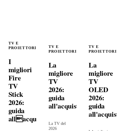
TV E
TV E
TV E
PROIETTORI
PROIETTORI
PROIETTORI
I
La
La
migliori
migliore
migliore
Fire
TV
TV
TV
2026:
OLED
Stick
guida
2026:
2026:
all'acquisto
guida
guida
all'acquisto
allacquisto
La TV del
2026