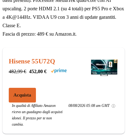
bassi presenti). Processore MediaTek quad-core con AI
upscaling. 2 porte HDMI 2.1 (su 4 totali) per PS5 Pro e Xbox
a 4K@144Hz. VIDAA U9 con 3 anni di update garantiti.
Classe E.
Fascia di prezzo: 489 € su Amazon.it.
Hisense 55U72Q
482,99 €
452,00 €
Acquista
In qualità di Affiliato Amazon
08/08/2026 05:08 am GMT
ricevo un guadagno dagli acquisti
idonei. Il prezzo per te non
cambia.