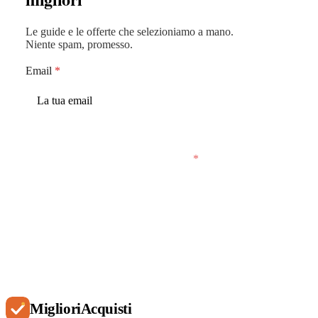
Le guide e le offerte che selezioniamo a mano.
Niente spam, promesso.
Email
*
Accetto che MiglioriAcquisti conservi la mia
email per inviarmi email saltuarie.
*
Iscriviti
Migliori
Acquisti