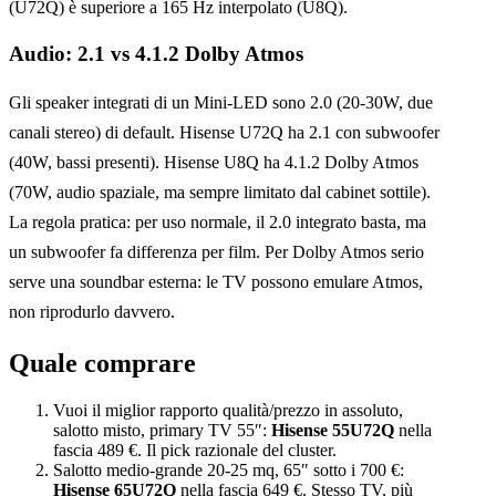
(U72Q) è superiore a 165 Hz interpolato (U8Q).
Audio: 2.1 vs 4.1.2 Dolby Atmos
Gli speaker integrati di un Mini-LED sono 2.0 (20-30W, due
canali stereo) di default. Hisense U72Q ha 2.1 con subwoofer
(40W, bassi presenti). Hisense U8Q ha 4.1.2 Dolby Atmos
(70W, audio spaziale, ma sempre limitato dal cabinet sottile).
La regola pratica: per uso normale, il 2.0 integrato basta, ma
un subwoofer fa differenza per film. Per Dolby Atmos serio
serve una soundbar esterna: le TV possono emulare Atmos,
non riprodurlo davvero.
Quale comprare
Vuoi il miglior rapporto qualità/prezzo in assoluto,
salotto misto, primary TV 55″:
Hisense 55U72Q
nella
fascia 489 €. Il pick razionale del cluster.
Salotto medio-grande 20-25 mq, 65″ sotto i 700 €:
Hisense 65U72Q
nella fascia 649 €. Stesso TV, più