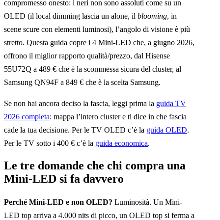
compromesso onesto: i neri non sono assoluti come su un
OLED (il local dimming lascia un alone, il
blooming
, in
scene scure con elementi luminosi), l’angolo di visione è più
stretto. Questa guida copre i 4 Mini-LED che, a giugno 2026,
offrono il miglior rapporto qualità/prezzo, dal Hisense
55U72Q a 489 € che è la scommessa sicura del cluster, al
Samsung QN94F a 849 € che è la scelta Samsung.
Se non hai ancora deciso la fascia, leggi prima la
guida TV
2026 completa
: mappa l’intero cluster e ti dice in che fascia
cade la tua decisione. Per le TV OLED c’è la
guida OLED
.
Per le TV sotto i 400 € c’è la
guida economica
.
Le tre domande che chi compra una
Mini-LED si fa davvero
Perché Mini-LED e non OLED?
Luminosità. Un Mini-
LED top arriva a 4.000 nits di picco, un OLED top si ferma a