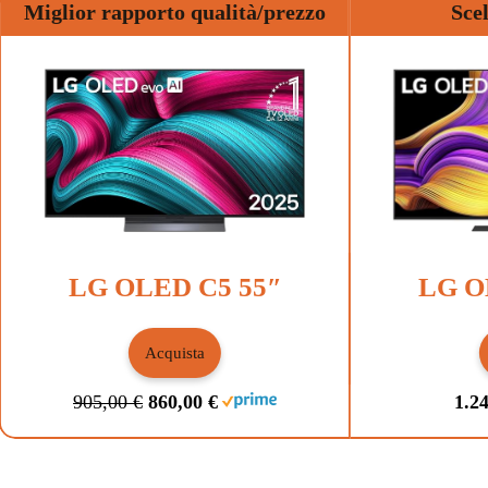
Miglior rapporto qualità/prezzo
Sce
LG OLED C5 55″
LG O
Acquista
905,00 €
860,00 €
1.24