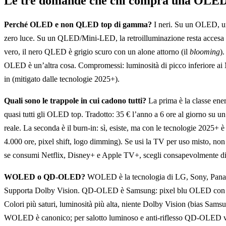
Le tre domande che chi compra una OLED 
Perché OLED e non QLED top di gamma?
I neri. Su un OLED, un
zero luce. Su un QLED/Mini-LED, la retroilluminazione resta accesa e 
vero, il nero QLED è grigio scuro con un alone attorno (il
blooming
)
OLED è un’altra cosa. Compromessi: luminosità di picco inferiore ai 
in (mitigato dalle tecnologie 2025+).
Quali sono le trappole in cui cadono tutti?
La prima è la classe ene
quasi tutti gli OLED top. Tradotto: 35 € l’anno a 6 ore al giorno su 
reale. La seconda è il burn-in: sì, esiste, ma con le tecnologie 2025+ è
4.000 ore, pixel shift, logo dimming). Se usi la TV per uso misto, n
se consumi Netflix, Disney+ e Apple TV+, scegli consapevolmente di
WOLED o QD-OLED?
WOLED è la tecnologia di LG, Sony, Panaso
Supporta Dolby Vision. QD-OLED è Samsung: pixel blu OLED con qu
Colori più saturi, luminosità più alta, niente Dolby Vision (bias Sams
WOLED è canonico; per salotto luminoso e anti-riflesso QD-OLED v