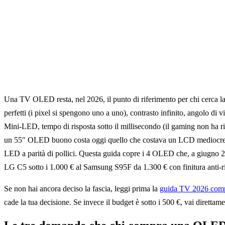
Una TV OLED resta, nel 2026, il punto di riferimento per chi cerca la
perfetti (i pixel si spengono uno a uno), contrasto infinito, angolo d
Mini-LED, tempo di risposta sotto il millisecondo (il gaming non ha ri
un 55″ OLED buono costa oggi quello che costava un LCD mediocre c
LED a parità di pollici. Questa guida copre i 4 OLED che, a giugno 2
LG C5 sotto i 1.000 € al Samsung S95F da 1.300 € con finitura anti-ri
Se non hai ancora deciso la fascia, leggi prima la
guida TV 2026 comp
cade la tua decisione. Se invece il budget è sotto i 500 €, vai direttam