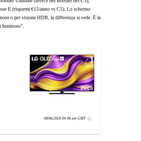
ooster Ultimate (invece del Booster del C5),
asse E (risparmi €15/anno vs C5). Lo schermo
inoso o per visione HDR, la differenza si vede. È la
ù luminoso”.
08/06/2026 04:06 am GMT