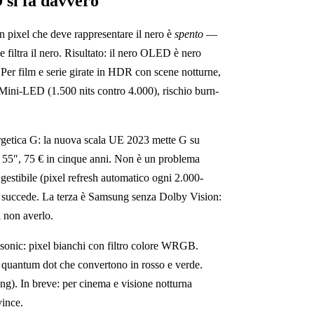
si fa davvero
 pixel che deve rappresentare il nero è
spento
—
filtra il nero. Risultato: il nero OLED è nero
. Per film e serie girate in HDR con scene notturne,
Mini-LED (1.500 nits contro 4.000), rischio burn-
rgetica G: la nuova scala UE 2023 mette G su
un 55″, 75 € in cinque anni. Non è un problema
 gestibile (pixel refresh automatico ogni 2.000-
on succede. La terza è Samsung senza Dolby Vision:
 non averlo.
nic: pixel bianchi con filtro colore WRGB.
antum dot che convertono in rosso e verde.
ung). In breve: per cinema e visione notturna
ince.