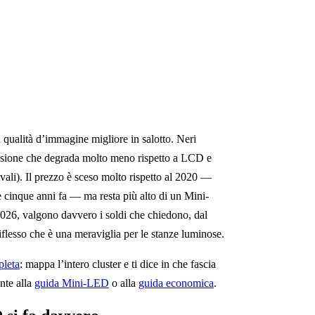
 qualità d’immagine migliore in salotto. Neri
i visione che degrada molto meno rispetto a LCD e
vali). Il prezzo è sceso molto rispetto al 2020 —
inque anni fa — ma resta più alto di un Mini-
026, valgono davvero i soldi che chiedono, dal
flesso che è una meraviglia per le stanze luminose.
leta
: mappa l’intero cluster e ti dice in che fascia
ente alla
guida Mini-LED
o alla
guida economica
.