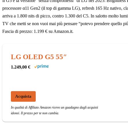
Il G5 è la versione “senza compromessi” di LG nel 2025: Brightness B
processore α11 Gen2 (il top di gamma LG), refresh 165 Hz nativo, cl
arriva a 1.800 nits di picco, contro 1.300 del C5. In salotto molto lum
TV che metti se non vuoi mai più pensare “potevo prendere quello pi
Fascia di prezzo: 1.199 € su Amazon.it.
LG OLED G5 55″
1.249,00 €
Acquista
In qualità di Affiliato Amazon ricevo un guadagno dagli acquisti
idonei. Il prezzo per te non cambia.