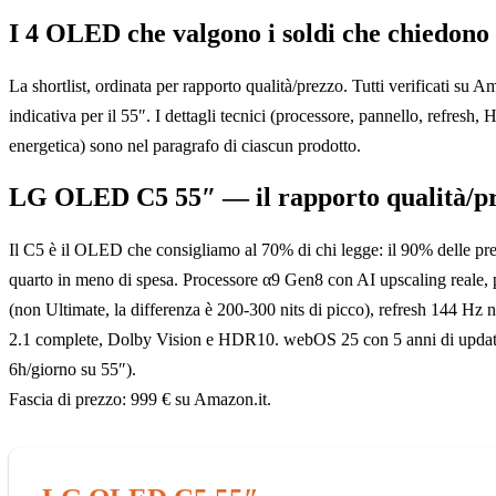
I 4 OLED che valgono i soldi che chiedono
La shortlist, ordinata per rapporto qualità/prezzo. Tutti verificati su 
indicativa per il 55″. I dettagli tecnici (processore, pannello, refres
energetica) sono nel paragrafo di ciascun prodotto.
LG OLED C5 55″ — il rapporto qualità/p
Il C5 è il OLED che consigliamo al 70% di chi legge: il 90% delle pre
quarto in meno di spesa. Processore α9 Gen8 con AI upscaling real
(non Ultimate, la differenza è 200-300 nits di picco), refresh 144
2.1 complete, Dolby Vision e HDR10. webOS 25 con 5 anni di update 
6h/giorno su 55″).
Fascia di prezzo: 999 € su Amazon.it.