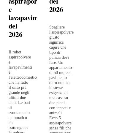
aspirapolvere
del
e
2026
lavapavimenti
del
Scegliere
2026
l'aspirapolvere
giusto
significa
capire che
Il robot
tipo di
aspirapolvere
pulizia devi
e
fare. Un
lavapavimenti
appartamento
è
di 50 mq con
l'elettrodomestico
pavimento
che ha fatto
duro non ha
il salto più
le stesse
grande negli
esigenze di
ultimi due
una casa su
anni. Le basi
due piani
di
con tappeti e
svuotamento
animali.
automatico
Ecco 5
che
aspirapolvere
trattengono
senza fili che
la polvere
coprono ogni