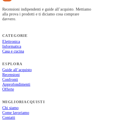
Recensioni indipendenti e guide all’acquisto. Mettiamo
alla prova i prodotti e ti diciamo cosa comprare
davvero.
CATEGORIE
Elettronica
Informatica
Casa e cucina
ESPLORA
Guide all’acquisto
Recensioni
Confronti
Approfondimenti
Offerte
MIGLIORIACQUISTI
Chi siamo
Come lavoriamo
Contatti