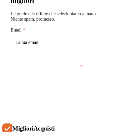
migliori
Le guide e le offerte che selezioniamo a mano.
Niente spam, promesso.
Email
*
Accetto che MiglioriAcquisti conservi la mia
email per inviarmi email saltuarie.
*
Iscriviti
Migliori
Acquisti