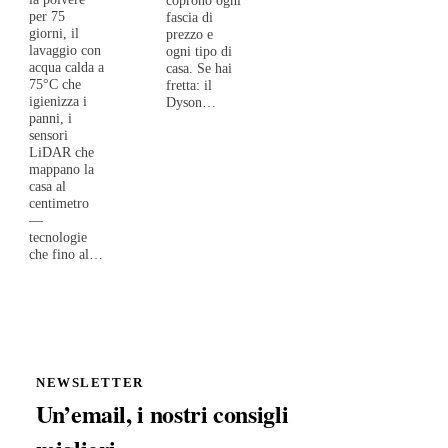
per 75
fascia di
giorni, il
prezzo e
lavaggio con
ogni tipo di
acqua calda a
casa. Se hai
75°C che
fretta: il
igienizza i
Dyson…
panni, i
sensori
LiDAR che
mappano la
casa al
centimetro
—
tecnologie
che fino al…
NEWSLETTER
Un’email, i nostri consigli