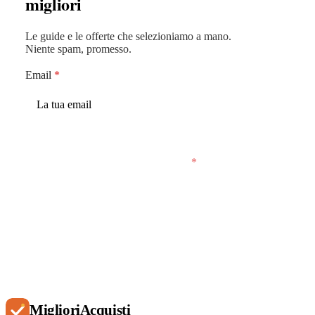
migliori
Le guide e le offerte che selezioniamo a mano.
Niente spam, promesso.
Email
*
Accetto che MiglioriAcquisti conservi la mia
email per inviarmi email saltuarie.
*
Iscriviti
Migliori
Acquisti