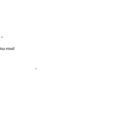
l
*
cetto che MiglioriAcquisti conservi la mia email per
viarmi email saltuarie.
*
Iscriviti