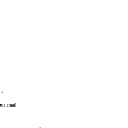
l
*
cetto che MiglioriAcquisti conservi la mia email per