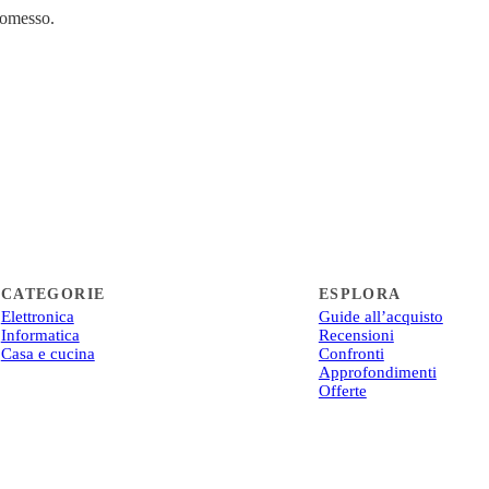
in
romesso.
CATEGORIE
ESPLORA
Elettronica
Guide all’acquisto
Informatica
Recensioni
Casa e cucina
Confronti
Approfondimenti
Offerte