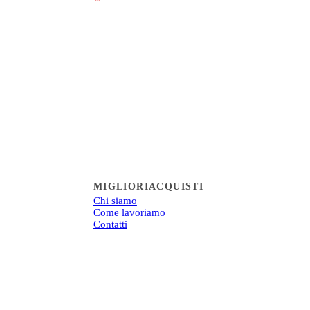
viarmi email saltuarie.
*
Iscriviti
MIGLIORIACQUISTI
Chi siamo
Come lavoriamo
Contatti