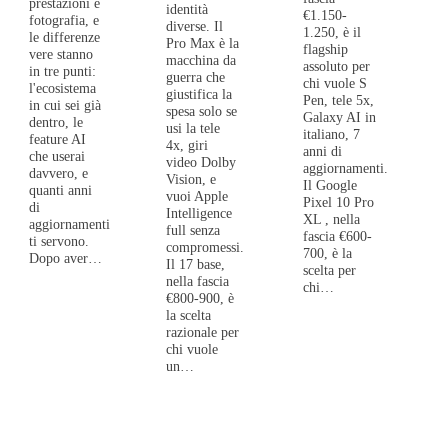
prestazioni e
identità
€1.150-
fotografia, e
diverse. Il
1.250, è il
le differenze
Pro Max è la
flagship
vere stanno
macchina da
assoluto per
in tre punti:
guerra che
chi vuole S
l'ecosistema
giustifica la
Pen, tele 5x,
in cui sei già
spesa solo se
Galaxy AI in
dentro, le
usi la tele
italiano, 7
feature AI
4x, giri
anni di
che userai
video Dolby
aggiornamenti.
davvero, e
Vision, e
Il Google
quanti anni
vuoi Apple
Pixel 10 Pro
di
Intelligence
XL , nella
aggiornamenti
full senza
fascia €600-
ti servono.
compromessi.
700, è la
Dopo aver…
Il 17 base,
scelta per
nella fascia
chi…
€800-900, è
la scelta
razionale per
chi vuole
un…