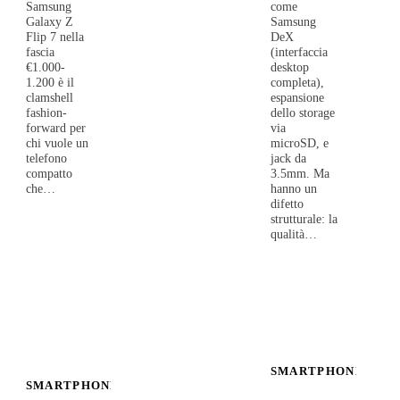
come
Samsung
Samsung
Galaxy Z
DeX
Flip 7 nella
(interfaccia
fascia
desktop
€1.000-
completa),
1.200 è il
espansione
clamshell
dello storage
fashion-
via
forward per
microSD, e
chi vuole un
jack da
telefono
3.5mm. Ma
compatto
hanno un
che…
difetto
strutturale: la
qualità…
SMARTPHONE
SMARTPHONE