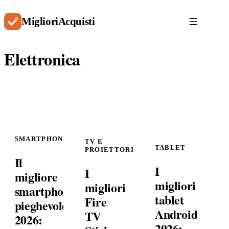
Migliori
Acquisti
Elettronica
SMARTPHONE
TV E
TABLET
PROIETTORI
Il
I
I
migliore
migliori
migliori
smartphone
tablet
Fire
pieghevole
Android
TV
2026:
2026: