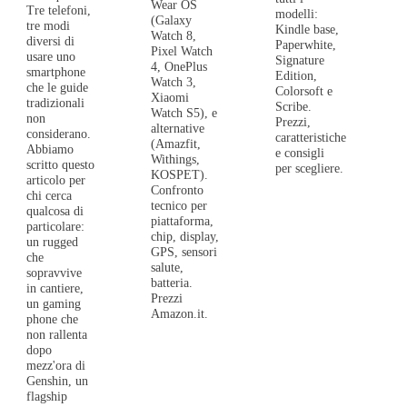
Wear OS
Tre telefoni,
modelli:
(Galaxy
tre modi
Kindle base,
Watch 8,
diversi di
Paperwhite,
Pixel Watch
usare uno
Signature
4, OnePlus
smartphone
Edition,
Watch 3,
che le guide
Colorsoft e
Xiaomi
tradizionali
Scribe.
Watch S5), e
non
Prezzi,
alternative
considerano.
caratteristiche
(Amazfit,
Abbiamo
e consigli
Withings,
scritto questo
per scegliere.
KOSPET).
articolo per
Confronto
chi cerca
tecnico per
qualcosa di
piattaforma,
particolare:
chip, display,
un rugged
GPS, sensori
che
salute,
sopravvive
batteria.
in cantiere,
Prezzi
un gaming
Amazon.it.
phone che
non rallenta
dopo
mezz'ora di
Genshin, un
flagship