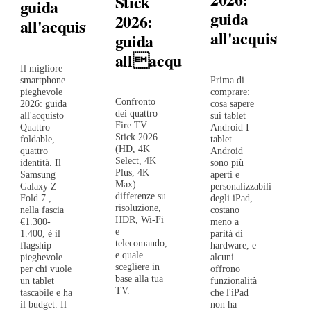
Stick
guida
guida
2026:
all'acquisto
all'acquisto
guida
allacquisto
Il migliore
Prima di
smartphone
comprare:
pieghevole
Confronto
cosa sapere
2026: guida
dei quattro
sui tablet
all'acquisto
Fire TV
Android I
Quattro
Stick 2026
tablet
foldable,
(HD, 4K
Android
quattro
Select, 4K
sono più
identità. Il
Plus, 4K
aperti e
Samsung
Max):
personalizzabili
Galaxy Z
differenze su
degli iPad,
Fold 7 ,
risoluzione,
costano
nella fascia
HDR, Wi-Fi
meno a
€1.300-
e
parità di
1.400, è il
telecomando,
hardware, e
flagship
e quale
alcuni
pieghevole
scegliere in
offrono
per chi vuole
base alla tua
funzionalità
un tablet
TV.
che l'iPad
tascabile e ha
non ha —
il budget. Il