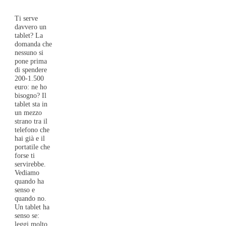
Ti serve
davvero un
tablet? La
domanda che
nessuno si
pone prima
di spendere
200-1.500
euro: ne ho
bisogno? Il
tablet sta in
un mezzo
strano tra il
telefono che
hai già e il
portatile che
forse ti
servirebbe.
Vediamo
quando ha
senso e
quando no.
Un tablet ha
senso se:
leggi molto