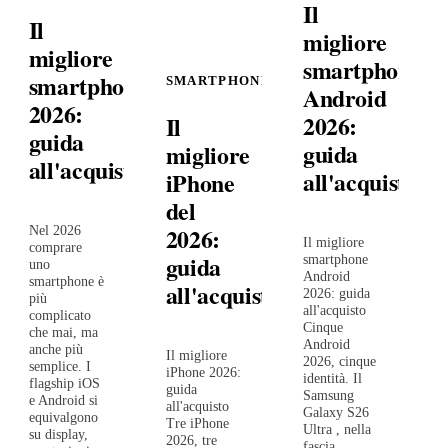
Il
Il
migliore
migliore
smartphone
smartphone
SMARTPHONE
Android
2026:
2026:
Il
guida
guida
migliore
all'acquisto
all'acquisto
iPhone
del
2026:
Nel 2026
Il migliore
comprare
guida
smartphone
uno
Android
smartphone è
all'acquisto
2026: guida
più
all'acquisto
complicato
Cinque
che mai, ma
Android
anche più
Il migliore
2026, cinque
semplice. I
iPhone 2026:
identità. Il
flagship iOS
guida
Samsung
e Android si
all'acquisto
Galaxy S26
equivalgono
Tre iPhone
Ultra , nella
su display,
2026, tre
fascia