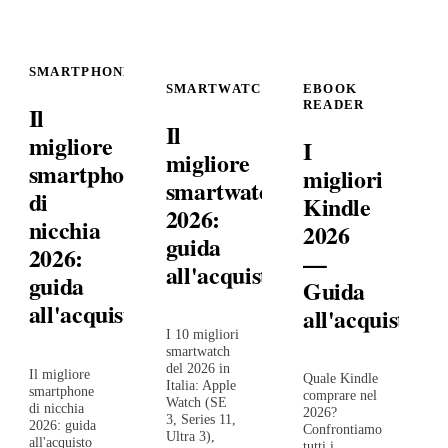
SMARTPHONE
SMARTWATCH
EBOOK
READER
Il
Il
migliore
I
migliore
smartphone
migliori
smartwatch
di
Kindle
2026:
nicchia
2026
guida
2026:
—
all'acquisto
guida
Guida
all'acquisto
all'acquisto
I 10 migliori
smartwatch
del 2026 in
Il migliore
Quale Kindle
Italia: Apple
smartphone
comprare nel
Watch (SE
di nicchia
2026?
3, Series 11,
2026: guida
Confrontiamo
Ultra 3),
all'acquisto
tutti i