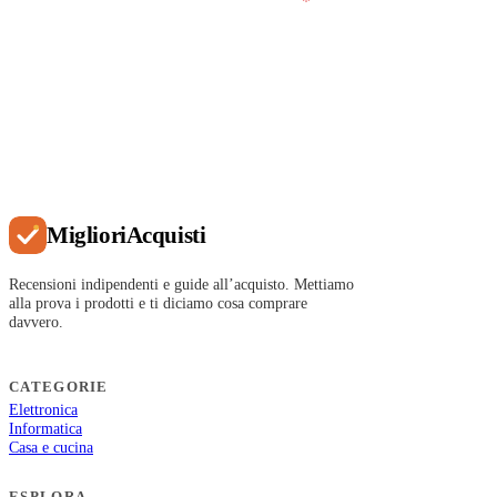
email per inviarmi email saltuarie.
*
Iscriviti
Migliori
Acquisti
Recensioni indipendenti e guide all’acquisto. Mettiamo
alla prova i prodotti e ti diciamo cosa comprare
davvero.
CATEGORIE
Elettronica
Informatica
Casa e cucina
ESPLORA