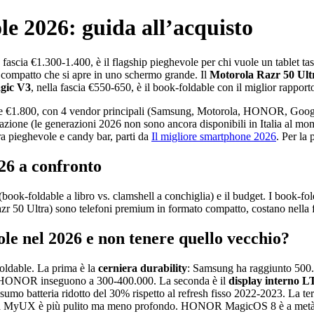
le 2026: guida all’acquisto
a fascia €1.300-1.400, è il flagship pieghevole per chi vuole un tablet tas
 compatto che si apre in uno schermo grande. Il
Motorola Razr 50 Ult
ic V3
, nella fascia €550-650, è il book-foldable con il miglior rapport
00 e €1.800, con 4 vendor principali (Samsung, Motorola, HONOR, Googl
zione (le generazioni 2026 non sono ancora disponibili in Italia al mome
tra pieghevole e candy bar, parti da
Il migliore smartphone 2026
. Per la
026 a confronto
ook-foldable a libro vs. clamshell a conchiglia) e il budget. I book-fol
Razr 50 Ultra) sono telefoni premium in formato compatto, costano nella
e nel 2026 e non tenere quello vecchio?
foldable. La prima è la
cerniera durability
: Samsung ha raggiunto 500.0
e HONOR inseguono a 300-400.000. La seconda è il
display interno 
umo batteria ridotto del 30% rispetto al refresh fisso 2022-2023. La ter
ola MyUX è più pulito ma meno profondo. HONOR MagicOS 8 è a metà s