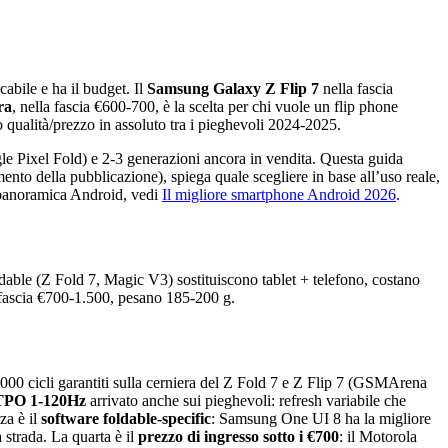
cabile e ha il budget. Il
Samsung Galaxy Z Flip 7
nella fascia
ra
, nella fascia €600-700, è la scelta per chi vuole un flip phone
o qualità/prezzo in assoluto tra i pieghevoli 2024-2025.
e Pixel Fold) e 2-3 generazioni ancora in vendita. Questa guida
nto della pubblicazione), spiega quale scegliere in base all’uso reale,
 panoramica Android, vedi
Il migliore smartphone Android 2026
.
dable (Z Fold 7, Magic V3) sostituiscono tablet + telefono, costano
 fascia €700-1.500, pesano 185-200 g.
00 cicli garantiti sulla cerniera del Z Fold 7 e Z Flip 7 (GSMArena
LTPO 1-120Hz
arrivato anche sui pieghevoli: refresh variabile che
za è il
software foldable-specific
: Samsung One UI 8 ha la migliore
trada. La quarta è il
prezzo di ingresso sotto i €700
: il Motorola