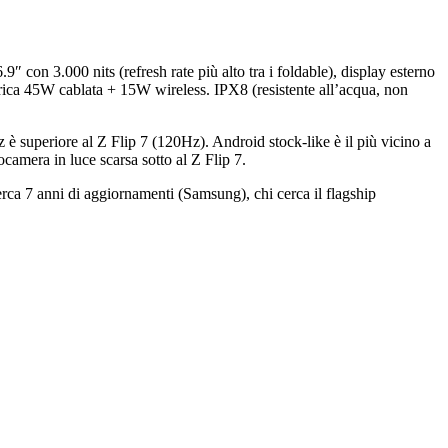
on 3.000 nits (refresh rate più alto tra i foldable), display esterno
ca 45W cablata + 15W wireless. IPX8 (resistente all’acqua, non
z è superiore al Z Flip 7 (120Hz). Android stock-like è il più vicino a
amera in luce scarsa sotto al Z Flip 7.
rca 7 anni di aggiornamenti (Samsung), chi cerca il flagship