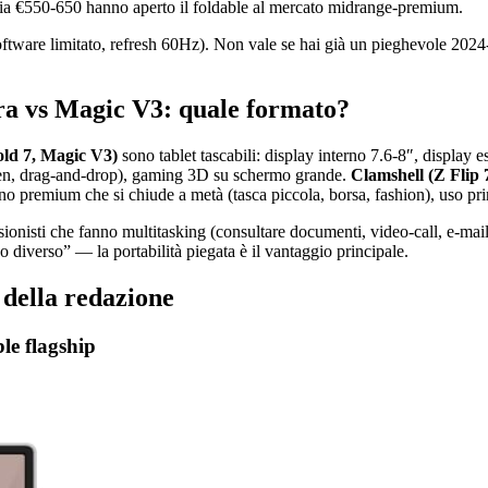
a €550-650 hanno aperto il foldable al mercato midrange-premium.
oftware limitato, refresh 60Hz). Non vale se hai già un pieghevole 2024-
tra vs Magic V3: quale formato?
old 7, Magic V3)
sono tablet tascabili: display interno 7.6-8″, display 
 Pen, drag-and-drop), gaming 3D su schermo grande.
Clamshell (Z Flip 
o premium che si chiude a metà (tasca piccola, borsa, fashion), uso pri
ionisti che fanno multitasking (consultare documenti, video-call, e-mai
o diverso” — la portabilità piegata è il vantaggio principale.
 della redazione
e flagship