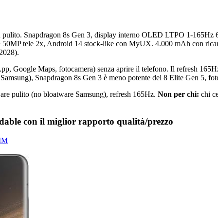
ù pulito. Snapdragon 8s Gen 3, display interno OLED LTPO 1-165Hz 6.9″ c
 50MP tele 2x, Android 14 stock-like con MyUX. 4.000 mAh con ricari
 2028).
tsApp, Google Maps, fotocamera) senza aprire il telefono. Il refresh 165H
i Samsung), Snapdragon 8s Gen 3 è meno potente del 8 Elite Gen 5, fotoc
ftware pulito (no bloatware Samsung), refresh 165Hz.
Non per chi:
chi ce
e con il miglior rapporto qualità/prezzo
SIM