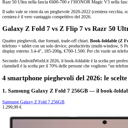
Razr 50 Ultra nella fascia €600-700 e l’HONOR Magic V3 nella fasci
Il salto vale se vieni da un pieghevole 2020-2022 (cerniera vecchia, s
cerniera è il vero vantaggio competitivo del 2026.
Galaxy Z Fold 7 vs Z Flip 7 vs Razr 50 Ul
Quattro pieghevoli, due formati, trade-off chiari.
Book-foldable (Z F
telefono + tablet con un solo device, productivity (multi-window, S
display esterno 3.4-4″, 185-200g, €700-1.500. Per chi vuole un telefon
Secondo AndroidWorld.it 2026, il book-foldable è la scelta per profess
clamshell è la scelta per il 70% delle persone che vogliono “un telefon
4 smartphone pieghevoli del 2026: le scelte
1. Samsung Galaxy Z Fold 7 256GB — il book-foldabl
Samsung Galaxy Z Fold 7 256GB
1.299,99 €