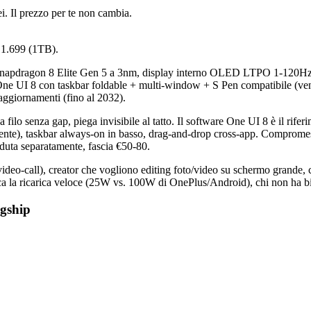
i. Il prezzo per te non cambia.
 1.699 (1TB).
 Snapdragon 8 Elite Gen 5 a 3nm, display interno OLED LTPO 1-120Hz 
ne UI 8 con taskbar foldable + multi-window + S Pen compatibile (ve
 aggiornamenti (fino al 2032).
a filo senza gap, piega invisibile al tatto. Il software One UI 8 è il rifer
amente), taskbar always-on in basso, drag-and-drop cross-app. Compromes
uta separatamente, fascia €50-80.
deo-call), creator che vogliono editing foto/video su schermo grande, ch
ca la ricarica veloce (25W vs. 100W di OnePlus/Android), chi non ha bi
agship