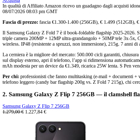
Acquista
In qualità di Affiliato Amazon ricevo un guadagno dagli acquisti idone
08/07/2026 08:03 pm GMT
Fascia di prezzo:
fascia €1.300-1.400 (256GB), € 1.499 (512GB), €
Il Samsung Galaxy Z Fold 7 è il book-foldable flagship 2025-2026.
triple camera 200MP + 12MP ultra-grandangolo + 50MP tele 3x-5x, O
wireless. IP48 (resistente a spruzzi, non immersione), 215g. 7 anni di
La cerniera è la migliore del mercato: 500.000 cicli garantiti, chiusura 
sul display esterno, apri il telefono, l’app si ridimensiona automatic
mAh modesta per un device da €1.349, ricarica 25W lenta. S Pen vend
Per chi:
professionisti che fanno multitasking (e-mail + documenti + vi
telefono leggero (candy bar flagship 200g vs. Z Fold 7 215g), chi cer
2. Samsung Galaxy Z Flip 7 256GB — il clamshell fl
Samsung Galaxy Z Flip 7 256GB
1.279,00 €
1.227,84 €