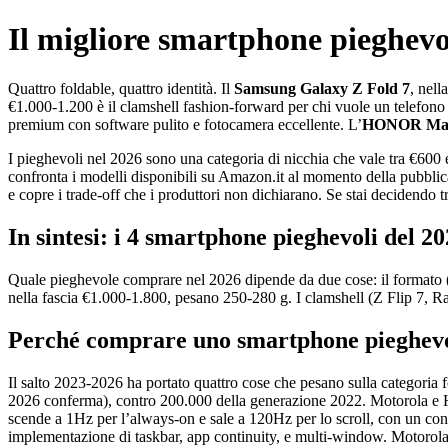
Il migliore smartphone pieghevo
Quattro foldable, quattro identità. Il
Samsung Galaxy Z Fold 7
, nell
€1.000-1.200 è il clamshell fashion-forward per chi vuole un telefono
premium con software pulito e fotocamera eccellente. L’
HONOR Mag
I pieghevoli nel 2026 sono una categoria di nicchia che vale tra €6
confronta i modelli disponibili su Amazon.it al momento della pubblica
e copre i trade-off che i produttori non dichiarano. Se stai decidendo 
In sintesi: i 4 smartphone pieghevoli del 2
Quale pieghevole comprare nel 2026 dipende da due cose: il formato (b
nella fascia €1.000-1.800, pesano 250-280 g. I clamshell (Z Flip 7, 
Perché comprare uno smartphone pieghevol
Il salto 2023-2026 ha portato quattro cose che pesano sulla categoria 
2026 conferma), contro 200.000 della generazione 2022. Motorola 
scende a 1Hz per l’always-on e sale a 120Hz per lo scroll, con un cons
implementazione di taskbar, app continuity, e multi-window. Motor