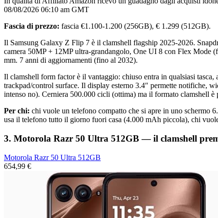
In qualità di Affiliato Amazon ricevo un guadagno dagli acquisti idone
08/08/2026 06:10 am GMT
Fascia di prezzo:
fascia €1.100-1.200 (256GB), € 1.299 (512GB).
Il Samsung Galaxy Z Flip 7 è il clamshell flagship 2025-2026. Sna
camera 50MP + 12MP ultra-grandangolo, One UI 8 con Flex Mode (fot
mm. 7 anni di aggiornamenti (fino al 2032).
Il clamshell form factor è il vantaggio: chiuso entra in qualsiasi tasc
trackpad/control surface. Il display esterno 3.4″ permette notifiche,
intenso no). Cerniera 500.000 cicli (ottima) ma il formato clamshell è 
Per chi:
chi vuole un telefono compatto che si apre in uno schermo 6.
usa il telefono tutto il giorno fuori casa (4.000 mAh piccola), chi vuol
3. Motorola Razr 50 Ultra 512GB — il clamshell prem
Motorola Razr 50 Ultra 512GB
654,99 €