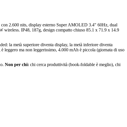
″ con 2.600 nits, display esterno Super AMOLED 3.4″ 60Hz, dual
wireless. IP48, 187g, design compatto chiuso 85.1 x 71.9 x 14.9
ded: la metà superiore diventa display, la metà inferiore diventa
7g è leggero ma non leggerissimo, 4.000 mAh è piccola (giornata di uso
no.
Non per chi:
chi cerca produttività (book-foldable è meglio), chi