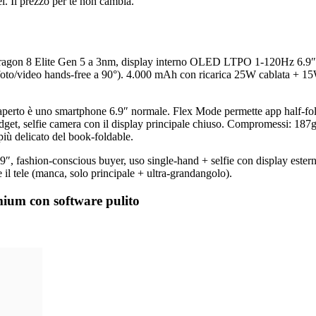
i. Il prezzo per te non cambia.
pdragon 8 Elite Gen 5 a 3nm, display interno OLED LTPO 1-120Hz 6.9
o/video hands-free a 90°). 4.000 mAh con ricarica 25W cablata + 15W 
a, aperto è uno smartphone 6.9″ normale. Flex Mode permette app half-fol
 widget, selfie camera con il display principale chiuso. Compromessi: 18
più delicato del book-foldable.
9″, fashion-conscious buyer, uso single-hand + selfie con display ester
e il tele (manca, solo principale + ultra-grandangolo).
ium con software pulito