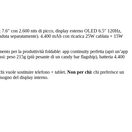
7.6″ con 2.600 nits di picco, display esterno OLED 6.5″ 120Hz,
nduta separatamente). 4.400 mAh con ricarica 25W cablata + 15W
imento per la produttività foldable: app continuity perfetta (apri un’app
si: peso 215g (più pesante di un candy bar flagship), batteria 4.400
i vuole sostituire telefono + tablet.
Non per chi:
chi preferisce un
sogno del display interno.