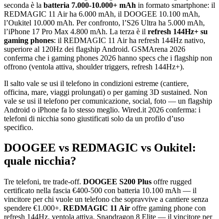
seconda è la
batteria 7.000-10.000+ mAh
in formato smartphone: il
REDMAGIC 11 Air ha 6.000 mAh, il DOOGEE 10.100 mAh,
l’Oukitel 10.000 mAh. Per confronto, l’S26 Ultra ha 5.000 mAh,
l’iPhone 17 Pro Max 4.800 mAh. La terza è il
refresh 144Hz+ su
gaming phones
: il REDMAGIC 11 Air ha refresh 144Hz nativo,
superiore al 120Hz dei flagship Android. GSMArena 2026
conferma che i gaming phones 2026 hanno specs che i flagship non
offrono (ventola attiva, shoulder triggers, refresh 144Hz+).
Il salto vale se usi il telefono in condizioni estreme (cantiere,
officina, mare, viaggi prolungati) o per gaming 3D sustained. Non
vale se usi il telefono per comunicazione, social, foto — un flagship
Android o iPhone fa lo stesso meglio. Wired.it 2026 conferma: i
telefoni di nicchia sono giustificati solo da un profilo d’uso
specifico.
DOOGEE vs REDMAGIC vs Oukitel:
quale nicchia?
Tre telefoni, tre trade-off.
DOOGEE S200 Plus
offre rugged
certificato nella fascia €400-500 con batteria 10.100 mAh — il
vincitore per chi vuole un telefono che sopravvive a cantiere senza
spendere €1.000+.
REDMAGIC 11 Air
offre gaming phone con
refresh 144Hz, ventola attiva, Snapdragon 8 Elite — il vincitore per