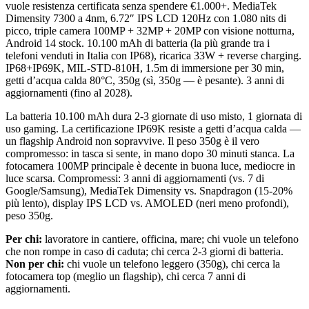
vuole resistenza certificata senza spendere €1.000+. MediaTek
Dimensity 7300 a 4nm, 6.72″ IPS LCD 120Hz con 1.080 nits di
picco, triple camera 100MP + 32MP + 20MP con visione notturna,
Android 14 stock. 10.100 mAh di batteria (la più grande tra i
telefoni venduti in Italia con IP68), ricarica 33W + reverse charging.
IP68+IP69K, MIL-STD-810H, 1.5m di immersione per 30 min,
getti d’acqua calda 80°C, 350g (sì, 350g — è pesante). 3 anni di
aggiornamenti (fino al 2028).
La batteria 10.100 mAh dura 2-3 giornate di uso misto, 1 giornata di
uso gaming. La certificazione IP69K resiste a getti d’acqua calda —
un flagship Android non sopravvive. Il peso 350g è il vero
compromesso: in tasca si sente, in mano dopo 30 minuti stanca. La
fotocamera 100MP principale è decente in buona luce, mediocre in
luce scarsa. Compromessi: 3 anni di aggiornamenti (vs. 7 di
Google/Samsung), MediaTek Dimensity vs. Snapdragon (15-20%
più lento), display IPS LCD vs. AMOLED (neri meno profondi),
peso 350g.
Per chi:
lavoratore in cantiere, officina, mare; chi vuole un telefono
che non rompe in caso di caduta; chi cerca 2-3 giorni di batteria.
Non per chi:
chi vuole un telefono leggero (350g), chi cerca la
fotocamera top (meglio un flagship), chi cerca 7 anni di
aggiornamenti.