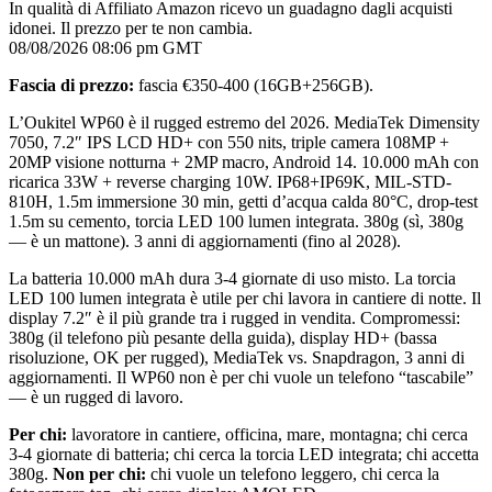
In qualità di Affiliato Amazon ricevo un guadagno dagli acquisti
idonei. Il prezzo per te non cambia.
08/08/2026 08:06 pm GMT
Fascia di prezzo:
fascia €350-400 (16GB+256GB).
L’Oukitel WP60 è il rugged estremo del 2026. MediaTek Dimensity
7050, 7.2″ IPS LCD HD+ con 550 nits, triple camera 108MP +
20MP visione notturna + 2MP macro, Android 14. 10.000 mAh con
ricarica 33W + reverse charging 10W. IP68+IP69K, MIL-STD-
810H, 1.5m immersione 30 min, getti d’acqua calda 80°C, drop-test
1.5m su cemento, torcia LED 100 lumen integrata. 380g (sì, 380g
— è un mattone). 3 anni di aggiornamenti (fino al 2028).
La batteria 10.000 mAh dura 3-4 giornate di uso misto. La torcia
LED 100 lumen integrata è utile per chi lavora in cantiere di notte. Il
display 7.2″ è il più grande tra i rugged in vendita. Compromessi:
380g (il telefono più pesante della guida), display HD+ (bassa
risoluzione, OK per rugged), MediaTek vs. Snapdragon, 3 anni di
aggiornamenti. Il WP60 non è per chi vuole un telefono “tascabile”
— è un rugged di lavoro.
Per chi:
lavoratore in cantiere, officina, mare, montagna; chi cerca
3-4 giornate di batteria; chi cerca la torcia LED integrata; chi accetta
380g.
Non per chi:
chi vuole un telefono leggero, chi cerca la