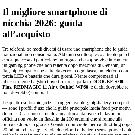
Il migliore smartphone di
nicchia 2026: guida
all’acquisto
Tre telefoni, tre modi diversi di usare uno smartphone che le guide
tradizionali non considerano. Abbiamo scritto questo articolo per chi
cerca qualcosa di particolare: un rugged che sopravvive in cantiere,
un gaming phone che non rallenta dopo mezz’ora di Genshin, un
flagship compatto che entra davvero in ogni tasca, un telefono con
torcia LED e batteria che dura giorni. Niente compromessi al
ribasso, niente flagship travestiti: qui si parla di
DOOGEE S200
Plus
,
REDMAGIC 11 Air
e
Oukitel WP60
, e di chi dovrebbe (e
non dovrebbe) comprarli.
Le quattro sotto-categorie — rugged, gaming, big-battery, compact
— sono i profili d’uso che la guida principale lascia fuori per motivi
di focus. Ciascuno risponde a una domanda reale: chi lavora in
officina non vuole un flagship da 200 grammi che si rompe alla
prima caduta, chi gioca a Genshin non vuole thermal throttling dopo
20 minuti, chi viaggia vuole due giorni di batteria senza power bank,