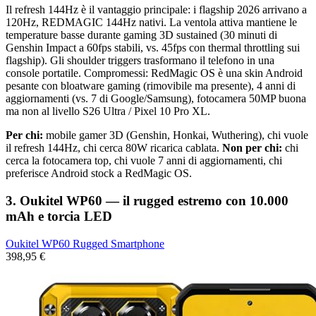
Il refresh 144Hz è il vantaggio principale: i flagship 2026 arrivano a
120Hz, REDMAGIC 144Hz nativi. La ventola attiva mantiene le
temperature basse durante gaming 3D sustained (30 minuti di
Genshin Impact a 60fps stabili, vs. 45fps con thermal throttling sui
flagship). Gli shoulder triggers trasformano il telefono in una
console portatile. Compromessi: RedMagic OS è una skin Android
pesante con bloatware gaming (rimovibile ma presente), 4 anni di
aggiornamenti (vs. 7 di Google/Samsung), fotocamera 50MP buona
ma non al livello S26 Ultra / Pixel 10 Pro XL.
Per chi:
mobile gamer 3D (Genshin, Honkai, Wuthering), chi vuole
il refresh 144Hz, chi cerca 80W ricarica cablata.
Non per chi:
chi
cerca la fotocamera top, chi vuole 7 anni di aggiornamenti, chi
preferisce Android stock a RedMagic OS.
3. Oukitel WP60 — il rugged estremo con 10.000
mAh e torcia LED
Oukitel WP60 Rugged Smartphone
398,95 €