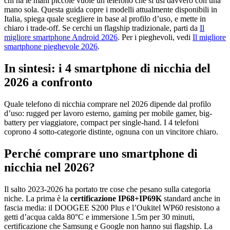
chi ha le mani piccole vuole un telefono che si usi davvero con una
mano sola. Questa guida copre i modelli attualmente disponibili in
Italia, spiega quale scegliere in base al profilo d’uso, e mette in
chiaro i trade-off. Se cerchi un flagship tradizionale, parti da
Il
migliore smartphone Android 2026
. Per i pieghevoli, vedi
Il migliore
smartphone pieghevole 2026
.
In sintesi: i 4 smartphone di nicchia del
2026 a confronto
Quale telefono di nicchia comprare nel 2026 dipende dal profilo
d’uso: rugged per lavoro esterno, gaming per mobile gamer, big-
battery per viaggiatore, compact per single-hand. I 4 telefoni
coprono 4 sotto-categorie distinte, ognuna con un vincitore chiaro.
Perché comprare uno smartphone di
nicchia nel 2026?
Il salto 2023-2026 ha portato tre cose che pesano sulla categoria
niche. La prima è la
certificazione IP68+IP69K
standard anche in
fascia media: il DOOGEE S200 Plus e l’Oukitel WP60 resistono a
getti d’acqua calda 80°C e immersione 1.5m per 30 minuti,
certificazione che Samsung e Google non hanno sui flagship. La