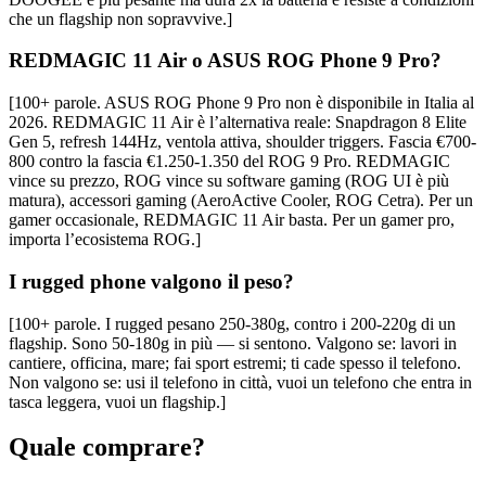
che un flagship non sopravvive.]
REDMAGIC 11 Air o ASUS ROG Phone 9 Pro?
[100+ parole. ASUS ROG Phone 9 Pro non è disponibile in Italia al
2026. REDMAGIC 11 Air è l’alternativa reale: Snapdragon 8 Elite
Gen 5, refresh 144Hz, ventola attiva, shoulder triggers. Fascia €700-
800 contro la fascia €1.250-1.350 del ROG 9 Pro. REDMAGIC
vince su prezzo, ROG vince su software gaming (ROG UI è più
matura), accessori gaming (AeroActive Cooler, ROG Cetra). Per un
gamer occasionale, REDMAGIC 11 Air basta. Per un gamer pro,
importa l’ecosistema ROG.]
I rugged phone valgono il peso?
[100+ parole. I rugged pesano 250-380g, contro i 200-220g di un
flagship. Sono 50-180g in più — si sentono. Valgono se: lavori in
cantiere, officina, mare; fai sport estremi; ti cade spesso il telefono.
Non valgono se: usi il telefono in città, vuoi un telefono che entra in
tasca leggera, vuoi un flagship.]
Quale comprare?