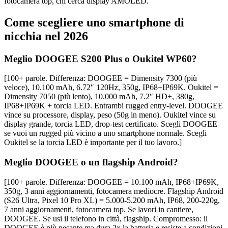
fotocamera top, chi cerca display AMOLED.
Come scegliere uno smartphone di
nicchia nel 2026
Meglio DOOGEE S200 Plus o Oukitel WP60?
[100+ parole. Differenza: DOOGEE = Dimensity 7300 (più
veloce), 10.100 mAh, 6.72″ 120Hz, 350g, IP68+IP69K. Oukitel =
Dimensity 7050 (più lento), 10.000 mAh, 7.2″ HD+, 380g,
IP68+IP69K + torcia LED. Entrambi rugged entry-level. DOOGEE
vince su processore, display, peso (50g in meno). Oukitel vince su
display grande, torcia LED, drop-test certificato. Scegli DOOGEE
se vuoi un rugged più vicino a uno smartphone normale. Scegli
Oukitel se la torcia LED è importante per il tuo lavoro.]
Meglio DOOGEE o un flagship Android?
[100+ parole. Differenza: DOOGEE = 10.100 mAh, IP68+IP69K,
350g, 3 anni aggiornamenti, fotocamera mediocre. Flagship Android
(S26 Ultra, Pixel 10 Pro XL) = 5.000-5.200 mAh, IP68, 200-220g,
7 anni aggiornamenti, fotocamera top. Se lavori in cantiere,
DOOGEE. Se usi il telefono in città, flagship. Compromesso: il
DOOGEE è più pesante ma dura 2x la batteria e resiste a condizioni