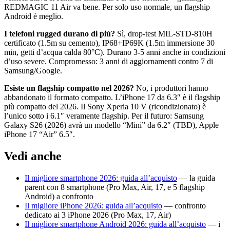
REDMAGIC 11 Air va bene. Per solo uso normale, un flagship
Android è meglio.
I telefoni rugged durano di più?
Sì, drop-test MIL-STD-810H
certificato (1.5m su cemento), IP68+IP69K (1.5m immersione 30
min, getti d’acqua calda 80°C). Durano 3-5 anni anche in condizioni
d’uso severe. Compromesso: 3 anni di aggiornamenti contro 7 di
Samsung/Google.
Esiste un flagship compatto nel 2026?
No, i produttori hanno
abbandonato il formato compatto. L’iPhone 17 da 6.3″ è il flagship
più compatto del 2026. Il Sony Xperia 10 V (ricondizionato) è
l’unico sotto i 6.1″ veramente flagship. Per il futuro: Samsung
Galaxy S26 (2026) avrà un modello “Mini” da 6.2″ (TBD), Apple
iPhone 17 “Air” 6.5″.
Vedi anche
Il migliore smartphone 2026: guida all’acquisto
— la guida
parent con 8 smartphone (Pro Max, Air, 17, e 5 flagship
Android) a confronto
Il migliore iPhone 2026: guida all’acquisto
— confronto
dedicato ai 3 iPhone 2026 (Pro Max, 17, Air)
Il migliore smartphone Android 2026: guida all’acquisto
— i