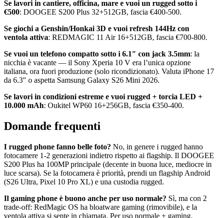
Se lavori in cantiere, officina, mare e vuoi un rugged sotto i
€500
: DOOGEE S200 Plus 32+512GB, fascia €400-500.
Se giochi a Genshin/Honkai 3D e vuoi refresh 144Hz con
ventola attiva
: REDMAGIC 11 Air 16+512GB, fascia €700-800.
Se vuoi un telefono compatto sotto i 6.1″ con jack 3.5mm
: la
nicchia è vacante — il Sony Xperia 10 V era l’unica opzione
italiana, ora fuori produzione (solo ricondizionato). Valuta iPhone 17
da 6.3″ o aspetta Samsung Galaxy S26 Mini 2026.
Se lavori in condizioni estreme e vuoi rugged + torcia LED +
10.000 mAh
: Oukitel WP60 16+256GB, fascia €350-400.
Domande frequenti
I rugged phone fanno belle foto?
No, in genere i rugged hanno
fotocamere 1-2 generazioni indietro rispetto ai flagship. Il DOOGEE
S200 Plus ha 100MP principale (decente in buona luce, mediocre in
luce scarsa). Se la fotocamera è priorità, prendi un flagship Android
(S26 Ultra, Pixel 10 Pro XL) e una custodia rugged.
Il gaming phone è buono anche per uso normale?
Sì, ma con 2
trade-off: RedMagic OS ha bloatware gaming (rimovibile), e la
ventola attiva si sente in chiamata. Per uso normale + gaming,