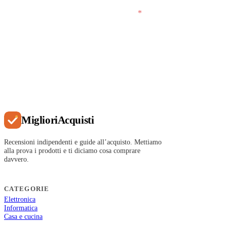
Accetto che MiglioriAcquisti conservi la mia
email per inviarmi email saltuarie.
*
Iscriviti
Migliori
Acquisti
Recensioni indipendenti e guide all’acquisto. Mettiamo
alla prova i prodotti e ti diciamo cosa comprare
davvero.
CATEGORIE
Elettronica
Informatica
Casa e cucina