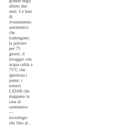
grande negli
ultimi due
anni. Le basi
di
svuotamento
automatico
che
trattengono
la polvere
per 75
giorni, il
lavaggio con
acqua calda a
75°C che
igienizza i
panni, i
sensori
LiDAR che
mappano la
casa al
centimetro
—
tecnologie
che fino al…