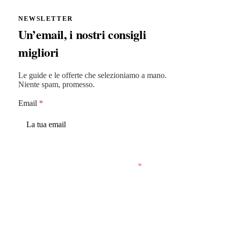
NEWSLETTER
Un’email, i nostri consigli
migliori
Le guide e le offerte che selezioniamo a mano.
Niente spam, promesso.
Email
*
Accetto che MiglioriAcquisti conservi la mia
email per inviarmi email saltuarie.
*
Iscriviti