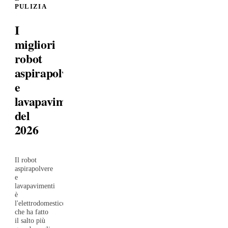
PULIZIA
I
migliori
robot
aspirapolvere
e
lavapavimenti
del
2026
Il robot
aspirapolvere
e
lavapavimenti
è
l'elettrodomestico
che ha fatto
il salto più