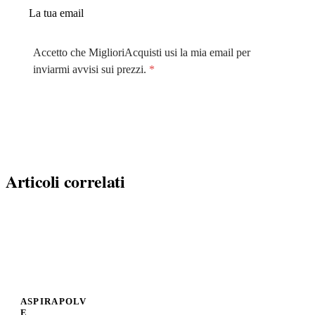
Accetto che MiglioriAcquisti usi la mia email per
inviarmi avvisi sui prezzi.
*
Avvisami
Articoli correlati
ASPIRAPOLVERE
E