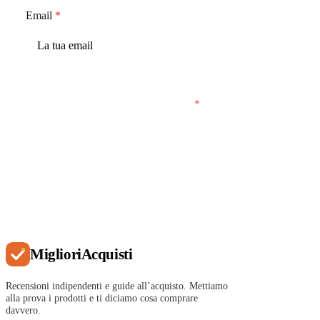
Email
*
Accetto che MiglioriAcquisti conservi la mia
email per inviarmi email saltuarie.
*
Iscriviti
Migliori
Acquisti
Recensioni indipendenti e guide all’acquisto. Mettiamo
alla prova i prodotti e ti diciamo cosa comprare
davvero.