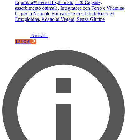
Equilibra® Ferro Bisglicinato, 120 Capsule,
assorbimento ottimale, Integratore con Ferro e Vitamina
C, per la Normale Formazione di Glubuli Rossi ed
Emoglobina, Adatto ai Vegani, Senza Glutine
Amazon
12.90 €