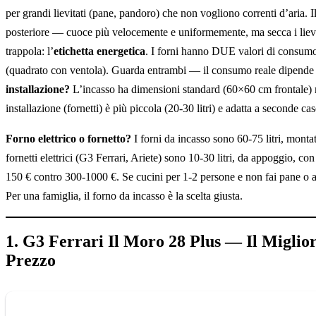
per grandi lievitati (pane, pandoro) che non vogliono correnti d’aria. Il
posteriore — cuoce più velocemente e uniformemente, ma secca i liev
trappola: l’
etichetta energetica
. I forni hanno DUE valori di consumo: i
(quadrato con ventola). Guarda entrambi — il consumo reale dipende d
installazione?
L’incasso ha dimensioni standard (60×60 cm frontale) m
installazione (fornetti) è più piccola (20-30 litri) e adatta a seconde cas
Forno elettrico o fornetto?
I forni da incasso sono 60-75 litri, monta
fornetti elettrici (G3 Ferrari, Ariete) sono 10-30 litri, da appoggio, con
150 € contro 300-1000 €. Se cucini per 1-2 persone e non fai pane o arro
Per una famiglia, il forno da incasso è la scelta giusta.
1. G3 Ferrari Il Moro 28 Plus — Il Miglio
Prezzo