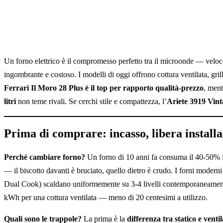
Un forno elettrico è il compromesso perfetto tra il microonde — veloc
ingombrante e costoso. I modelli di oggi offrono cottura ventilata, grill,
Ferrari Il Moro 28 Plus è il top per rapporto qualità-prezzo
, ment
litri
non teme rivali. Se cerchi stile e compattezza, l’
Ariete 3919 Vint
Prima di comprare: incasso, libera installaz
Perché cambiare forno?
Un forno di 10 anni fa consuma il 40-50% in
— il biscotto davanti è bruciato, quello dietro è crudo. I forni mode
Dual Cook) scaldano uniformemente su 3-4 livelli contemporaneament
kWh per una cottura ventilata — meno di 20 centesimi a utilizzo.
Quali sono le trappole?
La prima è la
differenza tra statico e venti