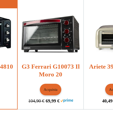
4810
G3 Ferrari G10073 Il
Ariete 3
Moro 20
Acquista
Ac
104,90 €
69,99 €
40,49