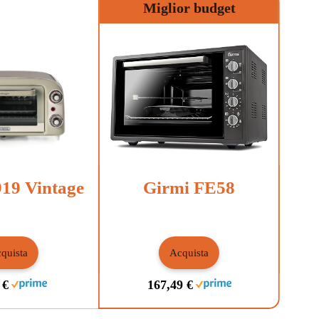
Miglior budget
919 Vintage
Girmi FE58
quista
Acquista
 €
167,49 €