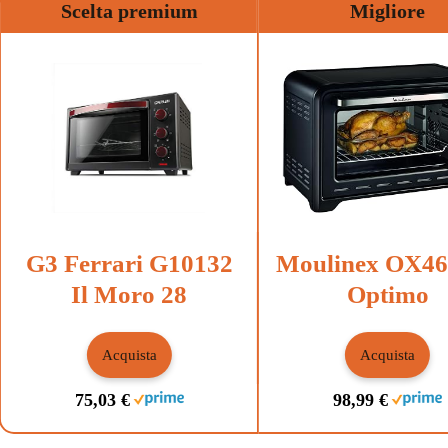
Scelta premium
Migliore
G3 Ferrari G10132
Moulinex OX46
Il Moro 28
Optimo
Acquista
Acquista
75,03 €
98,99 €