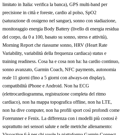
limitato in Italia: verifica la banca), GPS multi-band per
precisione in città e foreste, cardio al polso, SpO2
(saturazione di ossigeno nel sangue), sonno con stadiazione,
monitoraggio energia Body Battery (livello di energia residua
del corpo, da 0 a 100, basato su sonno, stress e attività),
Morning Report che riassume sonno, HRV (Heart Rate
Variability, variabilità della frequenza cardiaca) status e
training readiness. Cosa ha e cosa non ha: ha cardio continuo,
sonno avanzato, Garmin Coach, NFC payments, autonomia
reale 11 giorni (fino a 5 giorni con always-on display),
compatibilità iPhone e Android. Non ha ECG
(elettrocardiogramma, registrazione completa del ritmo
cardiaco), non ha mappa topografica offline, non ha LTE,
non ha dive computer, non ha profili sport così profondi come
Forerunner e Fenix. La differenza con i modelli più costosi è
soprattutto nei sensori salute e nelle metriche allenamento:
Vivoactive 6 è per chi vuole la piattaforma Garmin Connect,