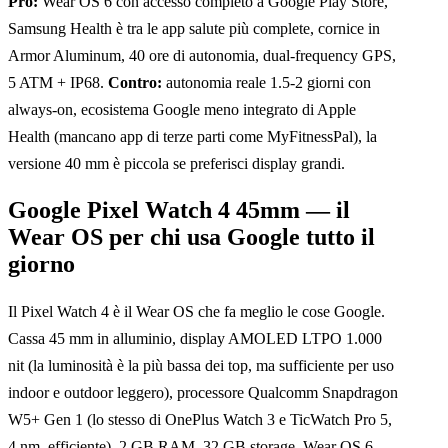
Pro:
Wear OS 6 con accesso completo a Google Play Store,
Samsung Health è tra le app salute più complete, cornice in
Armor Aluminum, 40 ore di autonomia, dual-frequency GPS,
5 ATM + IP68.
Contro:
autonomia reale 1.5-2 giorni con
always-on, ecosistema Google meno integrato di Apple
Health (mancano app di terze parti come MyFitnessPal), la
versione 40 mm è piccola se preferisci display grandi.
Google Pixel Watch 4 45mm — il
Wear OS per chi usa Google tutto il
giorno
Il Pixel Watch 4 è il Wear OS che fa meglio le cose Google.
Cassa 45 mm in alluminio, display AMOLED LTPO 1.000
nit (la luminosità è la più bassa dei top, ma sufficiente per uso
indoor e outdoor leggero), processore Qualcomm Snapdragon
W5+ Gen 1 (lo stesso di OnePlus Watch 3 e TicWatch Pro 5,
4 nm, efficiente), 2 GB RAM, 32 GB storage, Wear OS 6