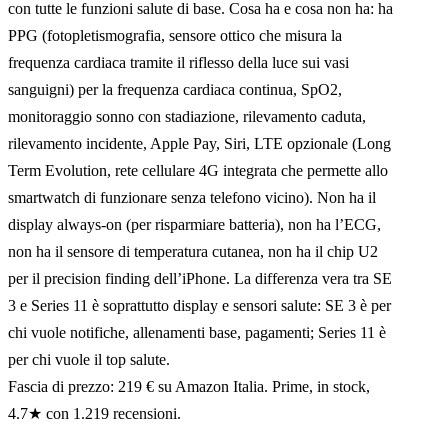
con tutte le funzioni salute di base. Cosa ha e cosa non ha: ha
PPG (fotopletismografia, sensore ottico che misura la
frequenza cardiaca tramite il riflesso della luce sui vasi
sanguigni) per la frequenza cardiaca continua, SpO2,
monitoraggio sonno con stadiazione, rilevamento caduta,
rilevamento incidente, Apple Pay, Siri, LTE opzionale (Long
Term Evolution, rete cellulare 4G integrata che permette allo
smartwatch di funzionare senza telefono vicino). Non ha il
display always-on (per risparmiare batteria), non ha l’ECG,
non ha il sensore di temperatura cutanea, non ha il chip U2
per il precision finding dell’iPhone. La differenza vera tra SE
3 e Series 11 è soprattutto display e sensori salute: SE 3 è per
chi vuole notifiche, allenamenti base, pagamenti; Series 11 è
per chi vuole il top salute.
Fascia di prezzo: 219 € su Amazon Italia. Prime, in stock,
4.7★ con 1.219 recensioni.