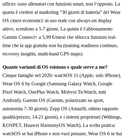
ufficio: sono allenatori con funzioni smart, non l’opposto. La
quarta è credere al marketing “30 giorni di batteria” dei Wear
OS cinesi economici: in uso reale con always-on display
attivo, scendono a 5-7 giorni. La quinta è l’abbonamento
Garmin Connect+ a 5,99 €/mese che sblocca funzioni real-
time che la app gratuita non ha (training readiness continuo,
recovery insights, multi-band GPS maps).
Quante varianti di OS esistono e quale serve a me?
Cinque famiglie nel 2026: watchOS 11 (Apple, solo iPhone),
Wear OS 6 by Google (Samsung Galaxy Watch, Google
Pixel Watch, OnePlus Watch, Mobvoi TicWatch, tutti
Android), Garmin OS (Garmin, polarizzato su sport,
autonomia 7-30 giorni), Zepp OS (Amazfit, ottimo rapporto
qualità/prezzo, 14-21 giorni), e i sistemi proprietari (Withings,
KOSPET, Huawei HarmonyOS Watch). La scelta pratica:
watchOS se hai iPhone e non vuoi pensare, Wear OS 6 se hai