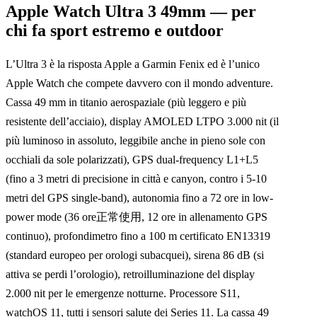
Apple Watch Ultra 3 49mm — per
chi fa sport estremo e outdoor
L’Ultra 3 è la risposta Apple a Garmin Fenix ed è l’unico
Apple Watch che compete davvero con il mondo adventure.
Cassa 49 mm in titanio aerospaziale (più leggero e più
resistente dell’acciaio), display AMOLED LTPO 3.000 nit (il
più luminoso in assoluto, leggibile anche in pieno sole con
occhiali da sole polarizzati), GPS dual-frequency L1+L5
(fino a 3 metri di precisione in città e canyon, contro i 5-10
metri del GPS single-band), autonomia fino a 72 ore in low-
power mode (36 ore正常使用, 12 ore in allenamento GPS
continuo), profondimetro fino a 100 m certificato EN13319
(standard europeo per orologi subacquei), sirena 86 dB (si
attiva se perdi l’orologio), retroilluminazione del display
2.000 nit per le emergenze notturne. Processore S11,
watchOS 11, tutti i sensori salute dei Series 11. La cassa 49