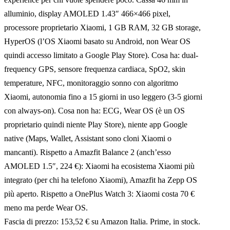
alluminio, display AMOLED 1.43″ 466×466 pixel,
processore proprietario Xiaomi, 1 GB RAM, 32 GB storage,
HyperOS (l’OS Xiaomi basato su Android, non Wear OS
quindi accesso limitato a Google Play Store). Cosa ha: dual-
frequency GPS, sensore frequenza cardiaca, SpO2, skin
temperature, NFC, monitoraggio sonno con algoritmo
Xiaomi, autonomia fino a 15 giorni in uso leggero (3-5 giorni
con always-on). Cosa non ha: ECG, Wear OS (è un OS
proprietario quindi niente Play Store), niente app Google
native (Maps, Wallet, Assistant sono cloni Xiaomi o
mancanti). Rispetto a Amazfit Balance 2 (anch’esso
AMOLED 1.5″, 224 €): Xiaomi ha ecosistema Xiaomi più
integrato (per chi ha telefono Xiaomi), Amazfit ha Zepp OS
più aperto. Rispetto a OnePlus Watch 3: Xiaomi costa 70 €
meno ma perde Wear OS.
Fascia di prezzo: 153,52 € su Amazon Italia. Prime, in stock.