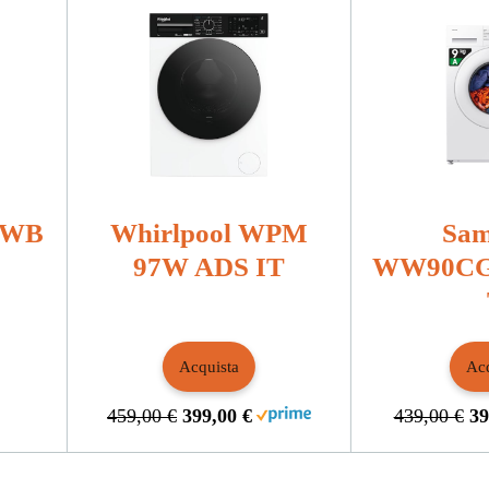
SWB
Whirlpool WPM
Sam
97W ADS IT
WW90CG
Acquista
Acq
459,00 €
399,00 €
439,00 €
39