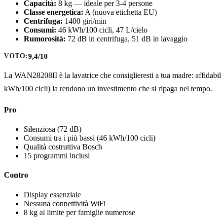
Capacità:
8 kg — ideale per 3-4 persone
Classe energetica:
A (nuova etichetta EU)
Centrifuga:
1400 giri/min
Consumi:
46 kWh/100 cicli, 47 L/cielo
Rumorosità:
72 dB in centrifuga, 51 dB in lavaggio
9,4/10
VOTO:
La WAN28208II è la lavatrice che consiglieresti a tua madre: affidabile
kWh/100 cicli) la rendono un investimento che si ripaga nel tempo.
Pro
Silenziosa (72 dB)
Consumi tra i più bassi (46 kWh/100 cicli)
Qualità costruttiva Bosch
15 programmi inclusi
Contro
Display essenziale
Nessuna connettività WiFi
8 kg al limite per famiglie numerose