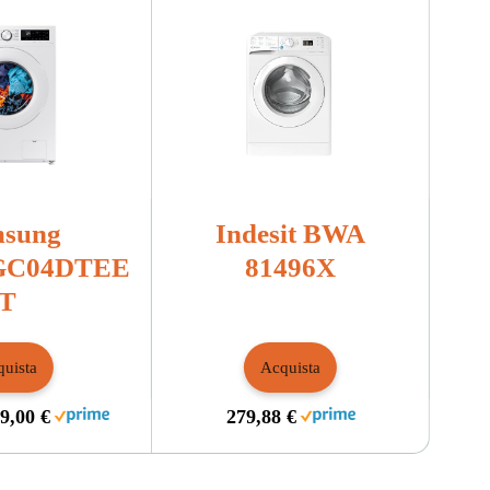
sung
Indesit BWA
C04DTEE
81496X
T
uista
Acquista
9,00 €
279,88 €