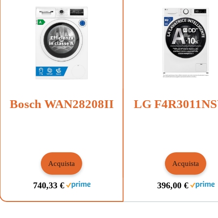
Bosch WAN28208II
LG F4R3011N
Acquista
Acquista
740,33 €
396,00 €