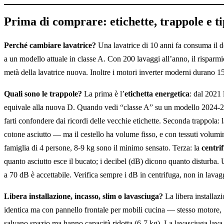
Prima di comprare: etichette, trappole e tip
Perché cambiare lavatrice?
Una lavatrice di 10 anni fa consuma il dop
a un modello attuale in classe A. Con 200 lavaggi all’anno, il risparmi
metà della lavatrice nuova. Inoltre i motori inverter moderni durano 1
Quali sono le trappole?
La prima è l’
etichetta energetica
: dal 2021
equivale alla nuova D. Quando vedi “classe A” su un modello 2024-2
farti confondere dai ricordi delle vecchie etichette. Seconda trappola: 
cotone asciutto — ma il cestello ha volume fisso, e con tessuti volum
famiglia di 4 persone, 8-9 kg sono il minimo sensato. Terza: la
centri
quanto asciutto esce il bucato; i decibel (dB) dicono quanto disturba. 
a 70 dB è accettabile. Verifica sempre i dB in centrifuga, non in lavag
Libera installazione, incasso, slim o lavasciuga?
La libera installaz
identica ma con pannello frontale per mobili cucina — stesso motore,
salvano spazio ma hanno capacità ridotta (6-7 kg). La lavasciuga lav