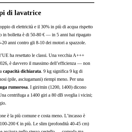
i di lavatrice
pio di elettricità e il 30% in più di acqua rispetto
o in bolletta è di 50-80 € — in 5 anni hai ripagato
5-20 anni contro gli 8-10 dei motori a spazzole.
 l’UE ha resettato le classi. Una vecchia A+++
026, è davvero il massimo dell’efficienza — non
la
capacità dichiarata
. 9 kg significa 9 kg di
inosi (pile, asciugamani) riempi meno. Per una
fuga rumorosa
. I giri/min (1200, 1400) dicono
Una centrifuga a 1400 giri a 80 dB sveglia i vicini;
gio.
ione è la più comune e costa meno. L’incasso è
 100-200 € in più. Le slim (profondità 40-45 cm)
a e asciuga nello stesso cestello — comoda ma