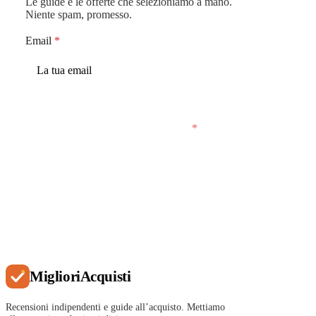
Le guide e le offerte che selezioniamo a mano.
Niente spam, promesso.
Email
*
Accetto che MiglioriAcquisti conservi la mia
email per inviarmi email saltuarie.
*
Iscriviti
Migliori
Acquisti
Recensioni indipendenti e guide all’acquisto. Mettiamo