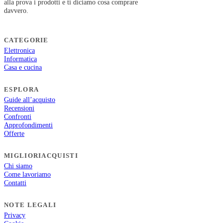
alla prova i prodotti e ti diciamo cosa comprare
davvero.
CATEGORIE
Elettronica
Informatica
Casa e cucina
ESPLORA
Guide all’acquisto
Recensioni
Confronti
Approfondimenti
Offerte
MIGLIORIACQUISTI
Chi siamo
Come lavoriamo
Contatti
NOTE LEGALI
Privacy