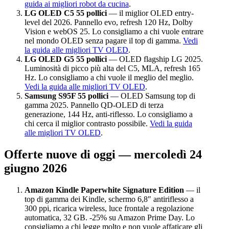
guida ai migliori robot da cucina
.
LG OLED C5 55 pollici
— il miglior OLED entry-
level del 2026. Pannello evo, refresh 120 Hz, Dolby
Vision e webOS 25. Lo consigliamo a chi vuole entrare
nel mondo OLED senza pagare il top di gamma.
Vedi
la guida alle migliori TV OLED
.
LG OLED G5 55 pollici
— OLED flagship LG 2025.
Luminosità di picco più alta del C5, MLA, refresh 165
Hz. Lo consigliamo a chi vuole il meglio del meglio.
Vedi la guida alle migliori TV OLED
.
Samsung S95F 55 pollici
— OLED Samsung top di
gamma 2025. Pannello QD-OLED di terza
generazione, 144 Hz, anti-riflesso. Lo consigliamo a
chi cerca il miglior contrasto possibile.
Vedi la guida
alle migliori TV OLED
.
Offerte nuove di oggi — mercoledì 24
giugno 2026
Amazon Kindle Paperwhite Signature Edition
— il
top di gamma dei Kindle, schermo 6,8″ antiriflesso a
300 ppi, ricarica wireless, luce frontale a regolazione
automatica, 32 GB. -25% su Amazon Prime Day. Lo
consigliamo a chi legge molto e non vuole affaticare gli