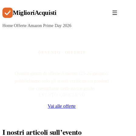
Migliori
Acquisti
Home
/
Offerte
/
Amazon Prime Day 2026
EVENTO · OFFERTE
Amazon Prime Day 2026
Quattro giorni di offerte Amazon (23-26 giugno):
pubblichiamo solo gli sconti verificati sui prodotti
che consigliamo nelle nostre guide.
EVENTO CONCLUSO
Vai alle offerte
I nostri articoli sull’evento